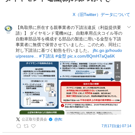
株
X（旧Twitter）データについて
つ
ぶ
【鳥取県に所在する親事業者の下請法違反（利益提供要
や
請）】 ダイヤモンド電機㈱は、自動車用点火コイル等の
き
自動車部品等を構成する部品の製造に用いる金型を下請
事業者に無償で保管させていました。このため、同社に
対し下請法に基づく勧告を行いました。
jftc.go.jp/houdo
u/pressre…
#下請法
#金型
pic.x.com/8QmH7aQa6K
公正取引委員会
@
jftc
7月17日(金) 07:14
公