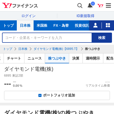
i
ログイン
ID新規取得
主
トップ
日本株
米国株
FX・為替
投資信託
ニュース
な
サ
銘
検索
ー
柄
ビ
を
トップ
日本株
ダイヤモンド電機(株)【6895.T】
株つぶやき
ス
検
索
板
チャート
ニュース
株つぶやき
決算
適時開示
配当
ダイヤモンド電機(株)
6895
東証2部
---
---
--:--
リアルタイム株価
0.00
%
ポートフォリオ追加
ダイヤモンド電機(株)の株つぶやき