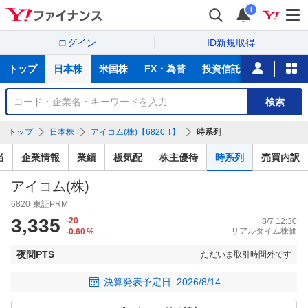
i
ログイン
ID新規取得
主
トップ
日本株
米国株
FX・為替
投資信託
ニュース
な
サ
銘
検索
ー
柄
ビ
を
トップ
日本株
アイコム(株)【6820.T】
時系列
ス
検
索
当
企業情報
業績
板気配
株主優待
時系列
売買内訳
アイコム(株)
6820
東証PRM
3,335
-20
8/7 12:30
リアルタイム株価
-0.60
%
夜間PTS
ただいま取引時間外です
決算発表予定日
2026/8/14