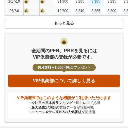
26/7/10
31,900
3,265
3,365
3,235
3,
26/7/9
12,700
3,240
3,285
3,200
3,
もっと見る
全期間のPER、PBRを見るには
VIP倶楽部の登録が必要です。
初月無料＋1,500円相当プレゼント
VIP倶楽部について詳しく見る
VIP倶楽部ではこのような機能が
ご利用いただけます
今注目の日本株ランキング
で即トレンド把握
最大過去17期分
の業績データが閲覧可能
ニュースやテレ東BIZの人気番組
が見放題