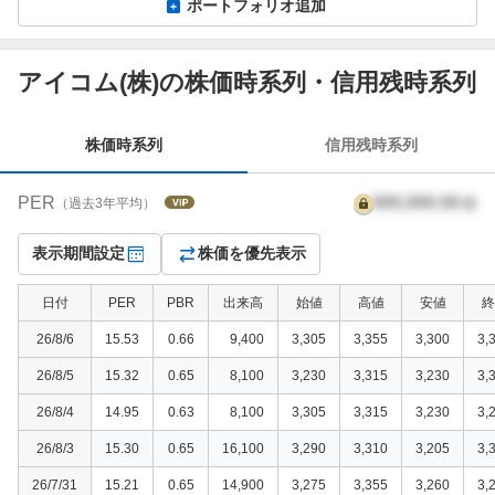
ポートフォリオ追加
株
アイコム(株)の株価時系列・信用残時系列
価
時
系
株価時系列
信用残時系列
列
PER
999,999.99
倍
（過去3年平均）
表示期間設定
株価を優先表示
日付
PER
PBR
出来高
始値
高値
安値
終
26/8/6
15.53
0.66
9,400
3,305
3,355
3,300
3,
26/8/5
15.32
0.65
8,100
3,230
3,315
3,230
3,
26/8/4
14.95
0.63
8,100
3,305
3,315
3,230
3,
26/8/3
15.30
0.65
16,100
3,290
3,310
3,205
3,
26/7/31
15.21
0.65
14,900
3,275
3,355
3,260
3,