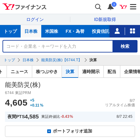
i
ログイン
ID新規取得
主
トップ
日本株
米国株
FX・為替
投資信託
ニュース
な
サ
銘
検索
ー
柄
ビ
を
トップ
日本株
能美防災(株)【6744.T】
決算
ス
検
索
ト
ニュース
株つぶやき
決算
適時開示
配当
企業情
能美防災(株)
6744
東証PRM
4,605
+5
8/7
リアルタイム株価
+0.11
%
4,585
夜間PTS
東証終値比
-0.43
%
8/7 22:45
ポートフォリオ追加