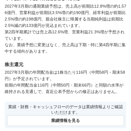
2027年3月期の通期業績予想は、売上高が前期比12.8%増の約1,57
6億円、営業利益が前期比3.5%増の約190億円、経常利益が前期比
2.5%増の約198億円、親会社株主に帰属する当期純利益は前期比
2.5%減の約133億円が見込まれています。

第2四半期累計では売上高12.6%増、営業利益21.3%増が予想され
ています。

なお、業績予想に変更はなく、売上高は下期・特に第4四半期に集
中する傾向があります。
株主還元
2027年3月期の年間配当金は1株当たり116円（中間58円・期末58
円）が予定されています。

前期の年間配当金116円（中間50円・期末66円）と同額の水準が
維持される見通しで、直近公表予想からの修正はありません。
業績・財務・キャッシュフローのデータは業績情報よりご確認
いただけます。
業績情報を見る