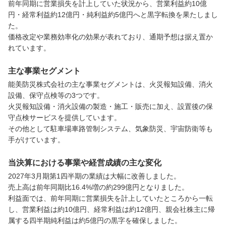
前年同期に営業損失を計上していた状況から、営業利益約10億
円・経常利益約12億円・純利益約5億円へと黒字転換を果たしまし
た。

価格改定や業務効率化の効果が表れており、通期予想は据え置か
れています。
主な事業セグメント
能美防災株式会社の主な事業セグメントは、火災報知設備、消火
設備、保守点検等の3つです。

火災報知設備・消火設備の製造・施工・販売に加え、設置後の保
守点検サービスを提供しています。

その他として駐車場車路管制システム、気象防災、宇宙防衛等も
手がけています。
当決算における事業や経営成績の主な変化
2027年3月期第1四半期の業績は大幅に改善しました。

売上高は前年同期比16.4%増の約299億円となりました。

利益面では、前年同期に営業損失を計上していたところから一転
し、営業利益は約10億円、経常利益は約12億円、親会社株主に帰
属する四半期純利益は約5億円の黒字を確保しました。
