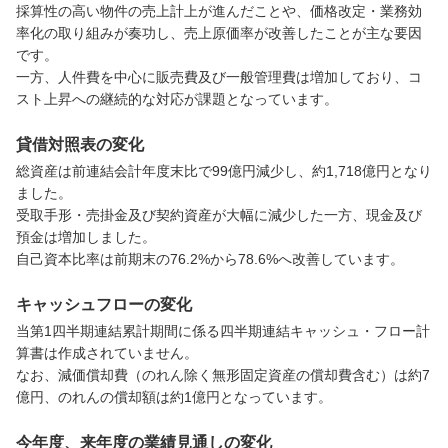
採算性の高い物件の売上計上が進んだことや、価格改定・業務効
率化の取り組みが奏功し、売上原価率が改善したことが主な要因
です。

一方、人件費を中心に販売費及び一般管理費は増加しており、コ
スト上昇への継続的な対応が課題となっています。
貸借対照表の変化
総資産は前連結会計年度末比で99億円減少し、約1,718億円となり
ました。

受取手形・売掛金及び契約資産が大幅に減少した一方、現金及び
預金は増加しました。

自己資本比率は前期末の76.2%から78.6%へ改善しています。
キャッシュフローの変化
当第1四半期連結累計期間に係る四半期連結キャッシュ・フロー計
算書は作成されていません。

なお、減価償却費（のれん除く無形固定資産の償却費含む）は約7
億円、のれんの償却額は約1億円となっています。
今年度、来年度の業績見通しの変化