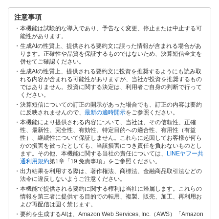
注意事項
本機能は試験的な導入であり、予告なく変更、停止または中止する可
能性があります。
生成AIの性質上、提供される要約文に誤った情報が含まれる場合があ
ります。正確性や品質を保証するものではないため、決算短信全文を
併せてご確認ください。
生成AIの性質上、提供される要約文に投資を推奨するようにも読み取
れる内容が含まれる可能性がありますが、当社が投資を推奨するもの
ではありません。投資に関する決定は、利用者ご自身の判断で行って
ください。
決算短信についての訂正の開示があった場合でも、訂正の内容は要約
に反映されませんので、
最新の適時開示
をご参照ください。
本機能により提供される内容について、当社は、その信頼性、正確
性、最新性、完全性、有効性、特定目的への適合性、有用性（有益
性）、継続性について保証しません。これらに起因してお客様が何ら
かの損害を被ったとしても、当該損害につき責任を負わないものとし
ます。その他、本機能に関する当社の責任については、
LINEヤフー共
通利用規約
第1章「19.免責事項」をご参照ください。
出力結果を利用する際は、著作権法、商標法、金融商品取引法などの
法令に違反しないようご注意ください。
本機能で提供される要約に関する権利は当社に帰属します。これらの
情報を第三者に提供する目的での転用、複製、販売、加工、再利用お
よび再配信は固く禁じます。
要約を生成するAIは、Amazon Web Services, Inc.（AWS）「Amazon