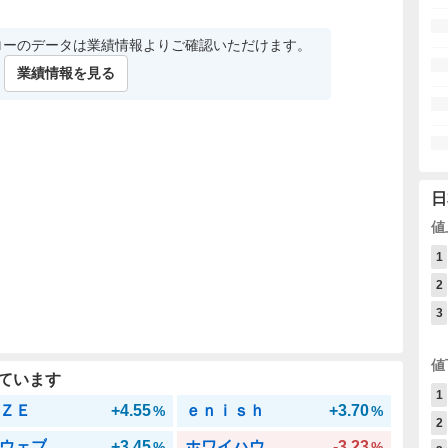
ローのデータは業績情報よりご確認いただけます。
業績情報を見る
日
値
1
2
3
値
ています
1
ＺＥ
+4.55
ｅｎｉｓｈ
+3.70
%
%
2
ウェブ
+3.45
ホワイハウ
-3.23
%
%