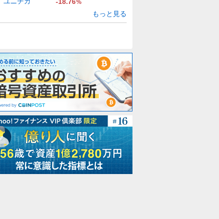
ユニチカ
-18.76
%
もっと見る