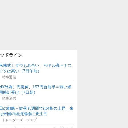
ッドライン
米株式〕ダウもみ合い、70ドル高＝ナス
ックは高い（7日午前）
時事通信
NY外為〕円急伸、157円台前半＝弱い米
用統計受け（7日朝）
時事通信
日の戦略－続落も週間では4桁の上昇、来
は米国の経済指標に要注目
トレーダーズ・ウェブ