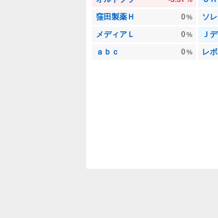
窪田製薬Ｈ
0
ソレ
%
メディアＬ
0
Ｊデ
%
ａｂｃ
0
レボ
%