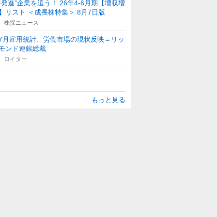
好発進”企業を追う！ 26年4-6月期【増収増
】リスト ＜成長株特集＞ 8月7日版
株探ニュース
7月雇用統計、労働市場の現状反映＝リッ
モンド連銀総裁
ロイター
もっと見る