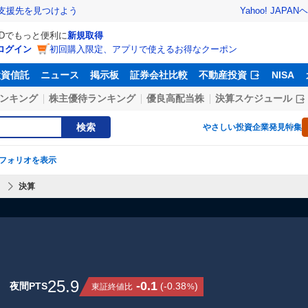
Yahoo! JAPAN
ヘ
支援先を見つけよう
IDでもっと便利に
新規取得
ログイン
初回購入限定、アプリで使えるお得なクーポン
投資信託
ニュース
掲示板
証券会社比較
不動産投資
NISA
ンキング
株主優待ランキング
優良高配当株
決算スケジュール
検索
やさしい投資
企業発見特集
フォリオを表示
】
決算
25.9
-0.1
夜間PTS
(
-0.38
)
東証終値比
%