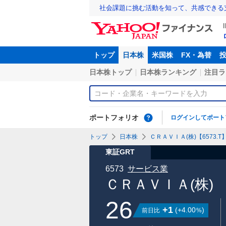
社会課題に挑む活動を知って、共感できる
トップ
日本株
米国株
FX・為替
日本株トップ
日本株ランキング
注目ラ
ポートフォリオ
ログインしてポート
トップ
日本株
ＣＲＡＶＩＡ(株)【6573.T
東証GRT
6573
サービス業
ＣＲＡＶＩＡ(株)
26
+1
(
+4.00
)
前日比
%