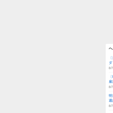
ヘ
〔
ダ
8/7
〔
雇
8/7
明
週
8/7