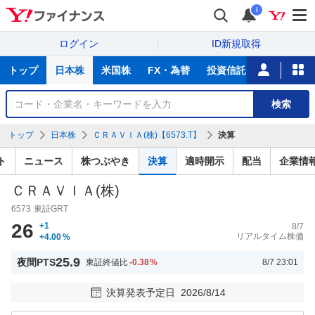
i
ログイン
ID新規取得
主
トップ
日本株
米国株
FX・為替
投資信託
ニュース
な
サ
銘
検索
ー
柄
ビ
を
トップ
日本株
ＣＲＡＶＩＡ(株)【6573.T】
決算
ス
検
索
ト
ニュース
株つぶやき
決算
適時開示
配当
企業情
ＣＲＡＶＩＡ(株)
6573
東証GRT
26
+1
8/7
リアルタイム株価
+4.00
%
25.9
夜間PTS
東証終値比
-0.38
%
8/7 23:01
決算発表予定日
2026/8/14