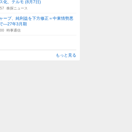
ス化、テルモ (8月7日)
:57
株探ニュース
ャープ、純利益を下方修正＝中東情勢悪
で―27年3月期
:00
時事通信
もっと見る