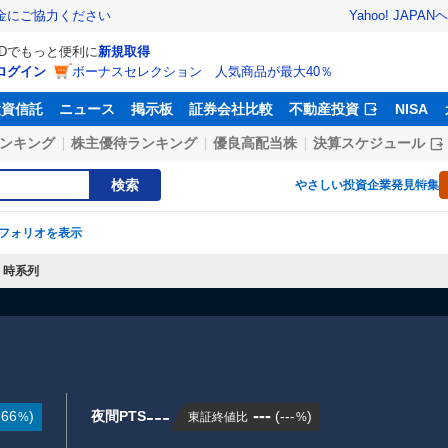
Yahoo! JAPAN
ヘ
金にご協力ください
IDでもっと便利に
新規取得
ログイン
ボーナスセレクション 人気商品が最大40％
投資信託
ニュース
掲示板
証券会社比較
不動産投資
NISA
ンキング
株主優待ランキング
優良高配当株
決算スケジュール
検索
やさしい投資
企業発見特集
フォリオを表示
時系列
---
---
.66
)
夜間PTS
(
---
)
東証終値比
%
%