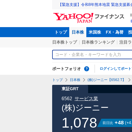
【緊急支援】令和8年熊本地震 緊急支援募
トップ
日本株
米国株
FX・為替
日本株トップ
日本株ランキング
注目ラ
ポートフォリオ
ログインしてポート
トップ
日本株
(株)ジーニー【6562.T】
東証GRT
6562
サービス業
(株)ジーニー
1,078
+48
(
+4
前日比