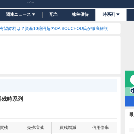
--:--
関連ニュース
配当
株主優待
時系列
の有望銘柄は？資産10億円超のDAIBOUCHOU氏が徹底解説
用残時系列
最
買残
売残増減
買残増減
信用倍率