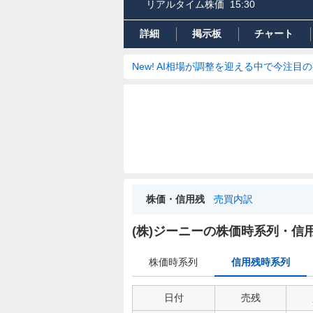
リアルタイム株価
15:30
詳細
掲示板
チャート
New! AI相場が調整を迎える中で今注目
株価・信用残
売買内訳
信
用
(株)ジーニーの株価時系列・信
残
時
株価時系列
信用残時系列
系
列
日付
売残