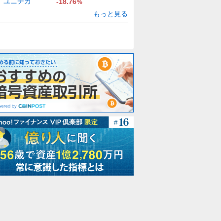
ユニチカ
-18.76
%
もっと見る