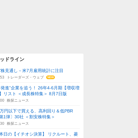
ッドライン
Y株見通し－米7月雇用統計に注目
:53
トレーダーズ・ウェブ
好発進”企業を追う！ 26年4-6月期【増収増
】リスト ＜成長株特集＞ 8月7日版
:00
株探ニュース
0万円以下で買える、高利回り＆低PBR
第1弾〕30社 ＜割安株特集＞
:30
株探ニュース
本日の【イチオシ決算】 リクルート、菱