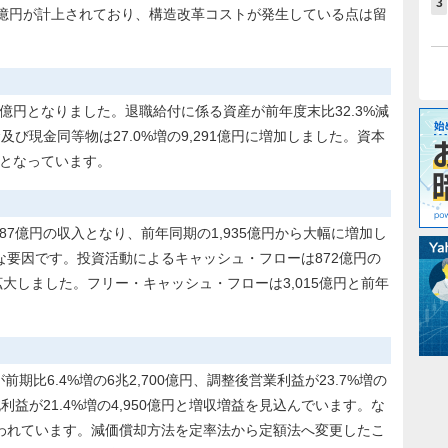
3
9億円が計上されており、構造改革コストが発生している点は留
82億円となりました。退職給付に係る資産が前年度末比32.3%減
及び現金同等物は27.0%増の9,291億円に増加しました。資本
億円となっています。
87億円の収入となり、前年同期の1,935億円から大幅に増加し
要因です。投資活動によるキャッシュ・フローは872億円の
拡大しました。フリー・キャッシュ・フローは3,015億円と前年
期比6.4%増の6兆2,700億円、調整後営業利益が23.7%増の
利益が21.4%増の4,950億円と増収増益を見込んでいます。な
われています。減価償却方法を定率法から定額法へ変更したこ