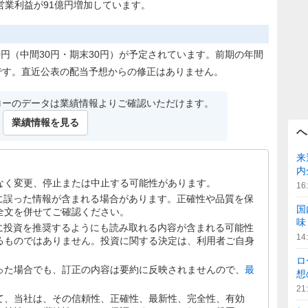
営業利益が91億円増加しています。
60円（中間30円・期末30円）が予定されています。前期の年間
です。直近公表の配当予想からの修正はありません。
ローのデータは業績情報よりご確認いただけます。
業績情報を見る
ヘ
来
内
なく変更、停止または中止する可能性があります。
16
文に誤った情報が含まれる場合があります。正確性や品質を保
国
全文を併せてご確認ください。
味
文に投資を推奨するようにも読み取れる内容が含まれる可能性
14
るものではありません。投資に関する決定は、利用者ご自身
ロ
った場合でも、訂正の内容は要約に反映されませんので、
最
想
21
て、当社は、その信頼性、正確性、最新性、完全性、有効