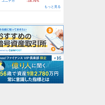
ユニチカ
-18.76
%
もっと見る