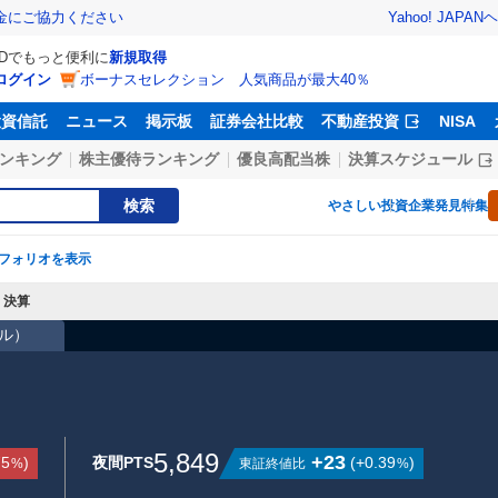
Yahoo! JAPAN
ヘ
金にご協力ください
IDでもっと便利に
新規取得
ログイン
ボーナスセレクション 人気商品が最大40％
投資信託
ニュース
掲示板
証券会社比較
不動産投資
NISA
ンキング
株主優待ランキング
優良高配当株
決算スケジュール
検索
やさしい投資
企業発見特集
フォリオを表示
決算
ドル
）
5,849
+23
75
)
夜間PTS
(
+0.39
)
東証終値比
%
%