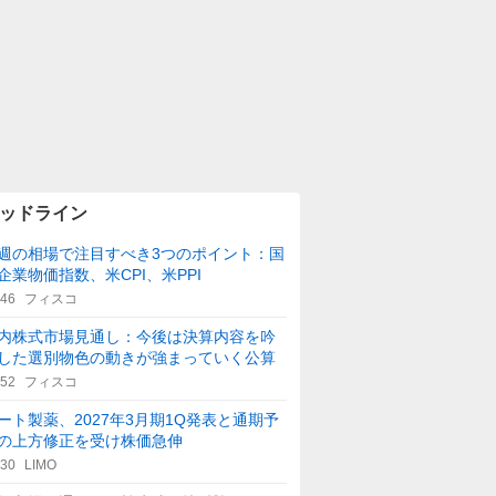
ッドライン
週の相場で注目すべき3つのポイント：国
企業物価指数、米CPI、米PPI
:46
フィスコ
内株式市場見通し：今後は決算内容を吟
した選別物色の動きが強まっていく公算
:52
フィスコ
ート製薬、2027年3月期1Q発表と通期予
の上方修正を受け株価急伸
:30
LIMO