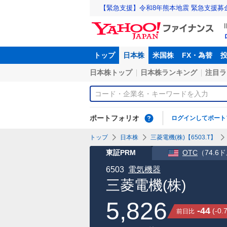
【緊急支援】令和8年熊本地震 緊急支援募
トップ
日本株
米国株
FX・為替
日本株トップ
日本株ランキング
注目ラ
ポートフォリオ
ログインしてポート
トップ
日本株
三菱電機(株)【6503.T】
東証PRM
OTC
（
74.6
6503
電気機器
三菱電機(株)
5,826
-44
(
-0.
前日比