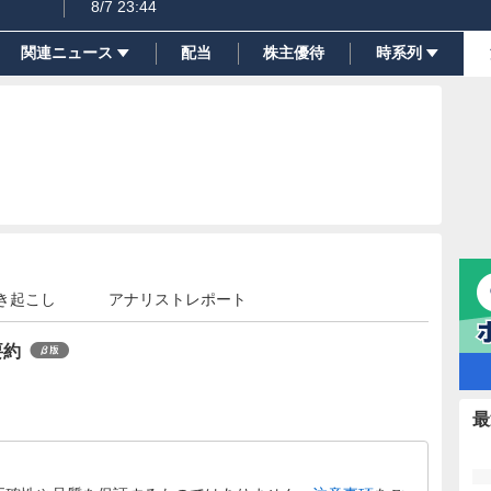
8/7 23:44
関連ニュース
配当
株主優待
時系列
き起こし
アナリストレポート
要約
最