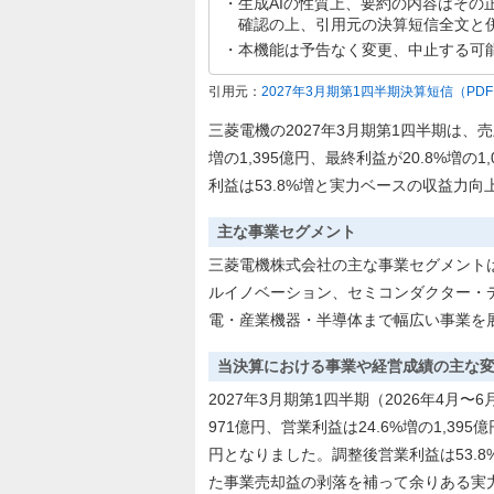
生成AIの性質上、要約の内容はその
確認の上、引用元の決算短信全文と
本機能は予告なく変更、中止する可
引用元：
2027年3月期第1四半期決算短信
（PD
三菱電機の2027年3月期第1四半期は、売上
増の1,395億円、最終利益が20.8%増
利益は53.8%増と実力ベースの収益力
主な事業セグメント
三菱電機株式会社の主な事業セグメント
ルイノベーション、セミコンダクター・
電・産業機器・半導体まで幅広い事業を
当決算における事業や経営成績の主な
2027年3月期第1四半期（2026年4月〜
971億円、営業利益は24.6%増の1,39
円となりました。調整後営業利益は53.8
た事業売却益の剥落を補って余りある実