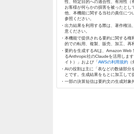
性、特定目的への適合性、有用性（
お客様が何らかの損害を被ったとし
他、本機能に関する当社の責任につ
参照ください。
出力結果を利用する際は、著作権法
意ください。
本機能で提供される要約に関する権
的での転用、複製、販売、加工、再
要約を生成するAIは、Amazon Web Se
るAnthropic社のClaudeを活用
イト）」および「
AWSの利用規約
（
AIの役割は主に「表などの数値部
とです。生成結果をもとに加工して
一部の決算短信は要約文の生成対象