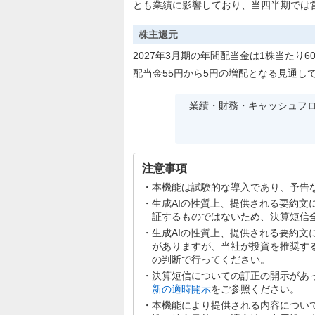
とも業績に影響しており、当四半期では
株主還元
2027年3月期の年間配当金は1株当たり
配当金55円から5円の増配となる見通し
業績・財務・キャッシュフ
注意事項
本機能は試験的な導入であり、予告
生成AIの性質上、提供される要約
証するものではないため、決算短信
生成AIの性質上、提供される要約
がありますが、当社が投資を推奨す
の判断で行ってください。
決算短信についての訂正の開示があ
新の適時開示
をご参照ください。
本機能により提供される内容につい