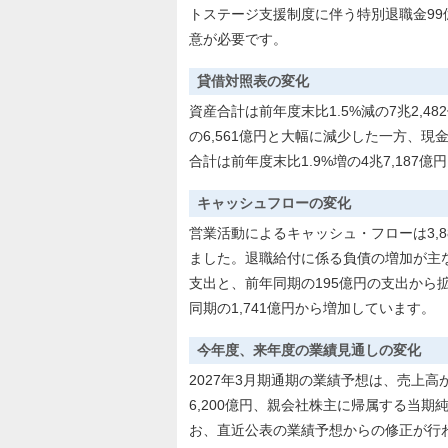
トステージ支援制度に伴う特別退職金9
意が必要です。
貸借対照表の変化
資産合計は前年度末比1.5%減の7兆2,4
の6,561億円と大幅に減少した一方、現金
合計は前年度末比1.9%増の4兆7,187
キャッシュフローの変化
営業活動によるキャッシュ・フローは3,8
ました。退職給付に係る負債の増加が主な
支出と、前年同期の195億円の支出から
同期の1,741億円から増加しています。
今年度、来年度の業績見通しの変化
2027年3月期通期の業績予想は、売上高が前
6,200億円、親会社株主に帰属する当期純
お、直近公表の業績予想からの修正が行