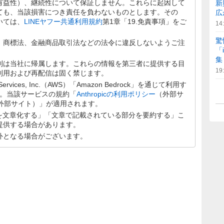
有益性）、継続性について保証しません。これらに起因して
新
ても、当該損害につき責任を負わないものとします。その
広
いては、
LINEヤフー共通利用規約
第1章「19.免責事項」をご
14
驚
、商標法、金融商品取引法などの法令に違反しないようご注
「
集
利は当社に帰属します。これらの情報を第三者に提供する目
19
利用および再配信は固く禁じます。
rvices, Inc.（AWS）「Amazon Bedrock」を通じて利用す
します。当該サービスの規約「
Anthropicの利用ポリシー
（外部サ
外部サイト）」が適用されます。
分を文章化する」「文章で記載されている部分を要約する」こ
提供する場合があります。
外となる場合がございます。