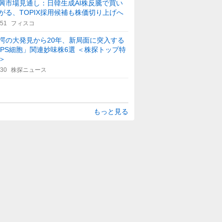
興市場見通し：日韓生成AI株反騰で買い
がる、TOPIX採用候補も株価切り上げへ
:51
フィスコ
愕の大発見から20年、新局面に突入する
iPS細胞」関連妙味株6選 ＜株探トップ特
＞
:30
株探ニュース
もっと見る