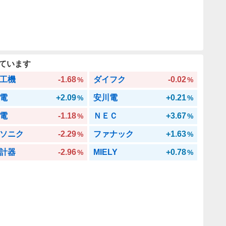
ています
工機
-1.68
ダイフク
-0.02
%
%
電
+2.09
安川電
+0.21
%
%
電
-1.18
ＮＥＣ
+3.67
%
%
ソニク
-2.29
ファナック
+1.63
%
%
計器
-2.96
MIELY
+0.78
%
%