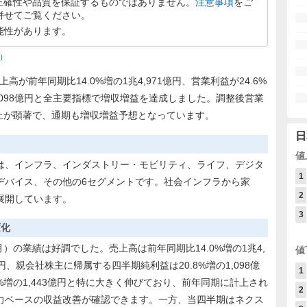
正確性や品質を保証するものではありません。
注意事項
をご
併せてご覧ください。
能性があります。
F）
高が前年同期比14.0%増の1兆4,971億円、営業利益が24.6%
の1,098億円と全主要指標で増収増益を達成しました。調整後営業
向上が顕著で、通期も増収増益予想となっています。
日
値
は、インフラ、インダストリー・モビリティ、ライフ、デジタ
1
デバイス、その他の6セグメントです。社会インフラから家
2
展開しています。
3
変化
6月）の業績は好調でした。売上高は前年同期比14.0%増の1兆4,
値
5億円、親会社株主に帰属する四半期純利益は20.8%増の1,098億
1
%増の1,443億円と特に大きく伸びており、前年同期に計上され
2
力ベースの収益改善が確認できます。一方、当四半期はネクス