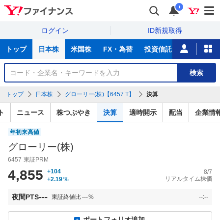
i
ログイン
ID新規取得
主
トップ
日本株
米国株
FX・為替
投資信託
ニュース
な
サ
銘
検索
ー
柄
ビ
を
トップ
日本株
グローリー(株)【6457.T】
決算
ス
検
索
ト
ニュース
株つぶやき
決算
適時開示
配当
企業情
年初来高値
グローリー(株)
6457
東証PRM
4,855
+104
8/7
リアルタイム株価
+2.19
%
---
夜間PTS
東証終値比
---
%
--:--
ポートフォリオ追加