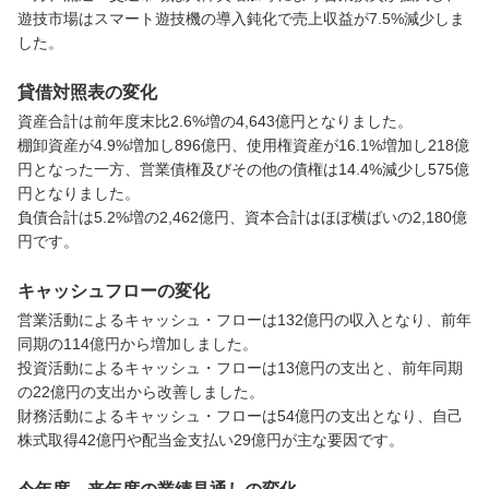
遊技市場はスマート遊技機の導入鈍化で売上収益が7.5%減少しま
した。
貸借対照表の変化
資産合計は前年度末比2.6%増の4,643億円となりました。

棚卸資産が4.9%増加し896億円、使用権資産が16.1%増加し218億
円となった一方、営業債権及びその他の債権は14.4%減少し575億
円となりました。

負債合計は5.2%増の2,462億円、資本合計はほぼ横ばいの2,180億
円です。
キャッシュフローの変化
営業活動によるキャッシュ・フローは132億円の収入となり、前年
同期の114億円から増加しました。

投資活動によるキャッシュ・フローは13億円の支出と、前年同期
の22億円の支出から改善しました。

財務活動によるキャッシュ・フローは54億円の支出となり、自己
株式取得42億円や配当金支払い29億円が主な要因です。