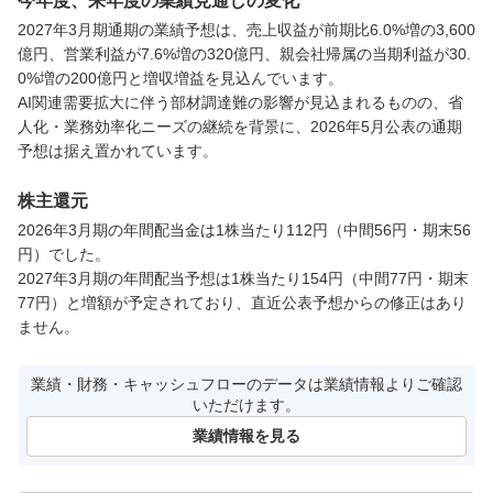
今年度、来年度の業績見通しの変化
2027年3月期通期の業績予想は、売上収益が前期比6.0%増の3,600
億円、営業利益が7.6%増の320億円、親会社帰属の当期利益が30.
0%増の200億円と増収増益を見込んでいます。

AI関連需要拡大に伴う部材調達難の影響が見込まれるものの、省
人化・業務効率化ニーズの継続を背景に、2026年5月公表の通期
予想は据え置かれています。
株主還元
2026年3月期の年間配当金は1株当たり112円（中間56円・期末56
円）でした。

2027年3月期の年間配当予想は1株当たり154円（中間77円・期末
77円）と増額が予定されており、直近公表予想からの修正はあり
ません。
業績・財務・キャッシュフローのデータは業績情報よりご確認
いただけます。
業績情報を見る