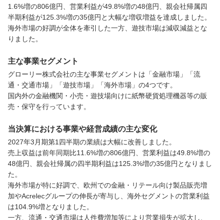
1.6%増の806億円、営業利益が49.8%増の48億円、親会社帰属四
半期利益が125.3%増の35億円と大幅な増収増益を達成しました。

海外市場の好調が全体を牽引した一方、遊技市場は減収減益とな
りました。
主な事業セグメント
グローリー株式会社の主な事業セグメントは「金融市場」「流
通・交通市場」「遊技市場」「海外市場」の4つです。

国内外の金融機関・小売・遊技場向けに紙幣硬貨処理機器等の販
売・保守を行っています。
当決算における事業や経営成績の主な変化
2027年3月期第1四半期の業績は大幅に改善しました。

売上収益は前年同期比11.6%増の806億円、営業利益は49.8%増の
48億円、親会社帰属の四半期利益は125.3%増の35億円となりまし
た。

海外市場が特に好調で、欧州での金融・リテール向け製品販売増
加やAcrelecグループの伸長が寄与し、海外セグメントの営業利益
は104.9%増となりました。

一方、流通・交通市場は人件費増加等により営業損失が拡大し、