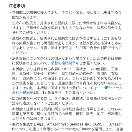
注意事項
本機能は試験的な導入であり、予告なく変更、停止または中止する可
能性があります。
生成AIの性質上、提供される要約文に誤った情報が含まれる場合があ
ります。正確性や品質を保証するものではないため、決算短信全文を
併せてご確認ください。
生成AIの性質上、提供される要約文に投資を推奨するようにも読み取
れる内容が含まれる可能性がありますが、当社が投資を推奨するもの
ではありません。投資に関する決定は、利用者ご自身の判断で行って
ください。
決算短信についての訂正の開示があった場合でも、訂正の内容は要約
に反映されませんので、
最新の適時開示
をご参照ください。
本機能により提供される内容について、当社は、その信頼性、正確
性、最新性、完全性、有効性、特定目的への適合性、有用性（有益
性）、継続性について保証しません。これらに起因してお客様が何ら
かの損害を被ったとしても、当該損害につき責任を負わないものとし
ます。その他、本機能に関する当社の責任については、
LINEヤフー共
通利用規約
第1章「19.免責事項」をご参照ください。
出力結果を利用する際は、著作権法、商標法、金融商品取引法などの
法令に違反しないようご注意ください。
本機能で提供される要約に関する権利は当社に帰属します。これらの
情報を第三者に提供する目的での転用、複製、販売、加工、再利用お
よび再配信は固く禁じます。
要約を生成するAIは、Amazon Web Services, Inc.（AWS）「Amazon
Bedrock」を通じて利用するAnthropic社のClaudeを活用します。当該