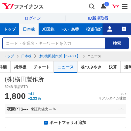
i
ログイン
ID新規取得
主
トップ
日本株
米国株
FX・為替
投資信託
ニュース
な
サ
銘
検索
ー
柄
ビ
を
トップ
日本株
(株)横田製作所【6248.T】
ニュース
ス
検
索
詳細
掲示板
チャート
ニュース
株つぶやき
決算
適
(株)横田製作所
6248
東証STD
1,800
+41
8/7
リアルタイム株価
+2.33
%
---
夜間PTS
東証終値比
---
%
--:--
ポートフォリオ追加