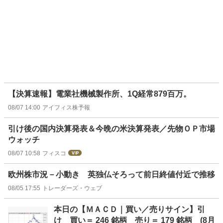
【決算速報】電業社機械製作所、1Q経常879百万。
08/07 14:00
アイフィス株予報
引け後の国内決算発表＆今晩の米決算発表／先物ＯＰ市場
ウォッチ
08/07 10:58
フィスコ
欧州株市況－小動き 英独仏そろって前日終値付近で推移
08/05 17:55
トレーダーズ・ウェブ
本日の【ＭＡＣＤ｜買い／売りサイン】引
け 買い＝ 246 銘柄 売り＝ 179 銘柄 (8月