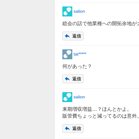
salion
総会の話で他業種への開拓余地が
返信
tat*****
何があった？
返信
salion
来期増収増益…？ほんとかよ。
販管費ちょっと減ってるのは意外
返信