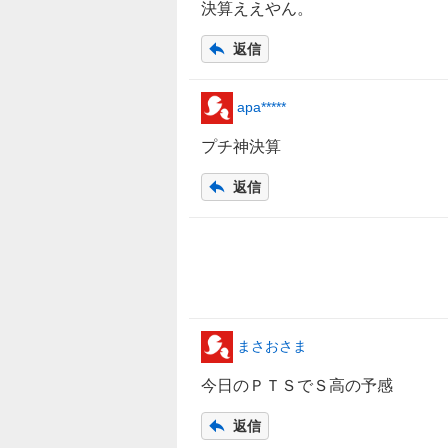
決算ええやん。
返信
apa*****
プチ神決算
返信
まさおさま
今日のＰＴＳでＳ高の予感
返信