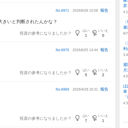
株
昇
報告
No.
6971
2026/6/26 10:08
4:
大きいと判断されたんかな？
〔
雇
はい
いいえ
投資の参考になりましたか？
8/7
1
0
〔
利
報告
No.
6970
2026/6/25 14:44
3:
週
月
はい
いいえ
投資の参考になりましたか？
5
2
4:
ほ
報告
No.
6969
2026/4/28 16:31
車
「
4:
。
はい
いいえ
投資の参考になりましたか？
7
1