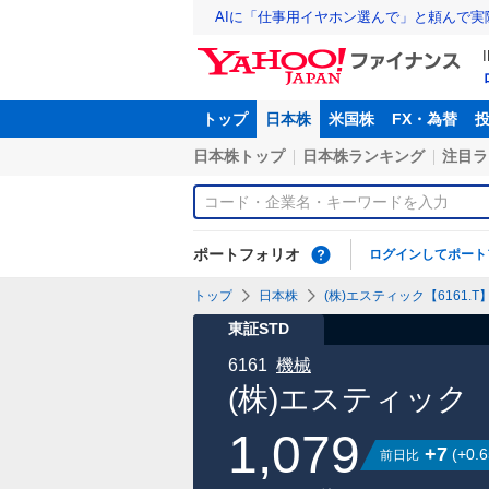
AIに「仕事用イヤホン選んで」と頼んで
トップ
日本株
米国株
FX・為替
日本株トップ
日本株ランキング
注目ラ
ポートフォリオ
ログインしてポート
トップ
日本株
(株)エスティック【6161.T
東証STD
6161
機械
(株)エスティック
1,079
+7
(
+0.6
前日比