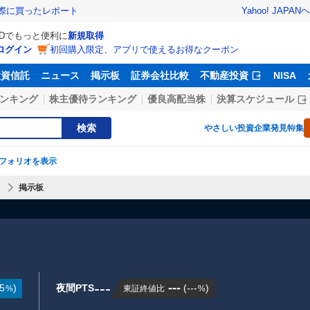
Yahoo! JAPAN
ヘ
実際に買ったレポート
IDでもっと便利に
新規取得
ログイン
初回購入限定、アプリで使えるお得なクーポン
投資信託
ニュース
掲示板
証券会社比較
不動産投資
NISA
ンキング
株主優待ランキング
優良高配当株
決算スケジュール
検索
やさしい投資
企業発見特集
フォリオを表示
】
掲示板
---
---
5
)
夜間PTS
(
---
)
東証終値比
%
%