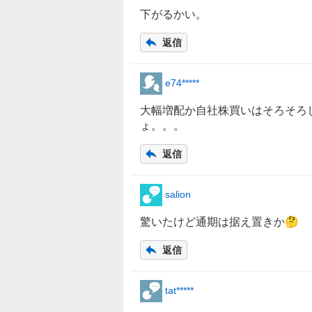
下がるかい。
返信
e74*****
大幅増配か自社株買いはそろそろ
ょ。。。
返信
salion
驚いたけど通期は据え置きか🤔
返信
tat*****