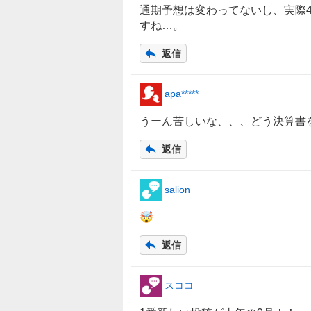
通期予想は変わってないし、実際
すね…。
返信
apa*****
うーん苦しいな、、、どう決算書
返信
salion
🤯
返信
スココ