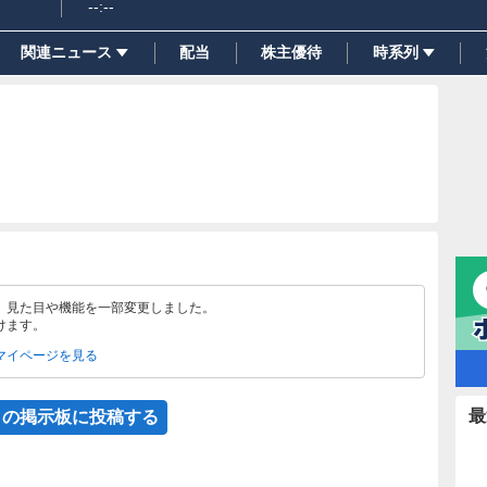
--:--
関連ニュース
配当
株主優待
時系列
、見た目や機能を一部変更しました。
けます。
マイページを見る
最
この掲示板に投稿する