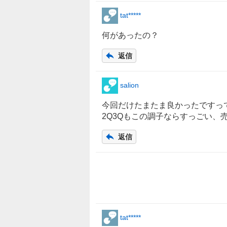
tat*****
何があったの？
返信
salion
今回だけたまたま良かったですっ
2Q3Qもこの調子ならすっごい、
返信
tat*****