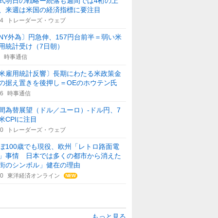
式明日の戦略ー続落も週間では4桁の上
、来週は米国の経済指標に要注目
14
トレーダーズ・ウェブ
NY外為〕円急伸、157円台前半＝弱い米
用統計受け（7日朝）
時事通信
米雇用統計反響〕長期にわたる米政策金
の据え置きを後押し＝OEのホウテン氏
46
時事通信
間為替展望（ドル／ユーロ）-ドル円、7
米CPIに注目
00
トレーダーズ・ウェブ
ぼ100歳でも現役、欧州「レトロ路面電
」事情 日本では多くの都市から消えた
街のシンボル」健在の理由
30
東洋経済オンライン
もっと見る