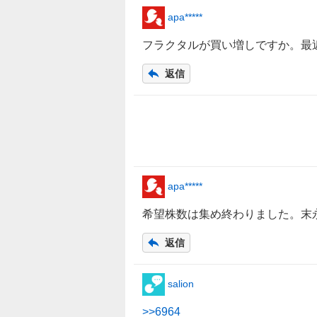
apa*****
フラクタルが買い増しですか。最
返信
apa*****
希望株数は集め終わりました。末
返信
salion
>>
6964