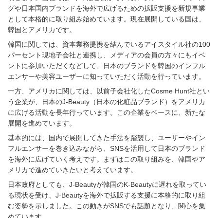
グや日本国内ブランドを海外で広げるための拡販支援を新規事業
として本格的に取り組み始めています。現在展開している国は、
韓国とアメリカです。
韓国に関しては、資本業務提携を結んでいるアイスタイル社の100
パーセント現地子会社と連携し、メディアの会員の方々にもイベ
ントに参加いただくなどして、日本のブランドを韓国のインフル
エンサーや美容ユーザーに知っていただく活動を行っています。
一方、アメリカに関しては、以前子会社化したCosme Hunt社とい
う企業が、日本のJ-Beauty（日本の化粧品ブランド）をアメリカ
に広げる活動を長年行っています。この企業をベースに、新たな
展開を進めています。
基本的には、国内で展開してきた手法を踏襲し、ユーザーやイン
フルエンサーを巻き込みながら、SNSを活用して日本のブランド
を海外に広げていく考えです。まずはこの取り組みを、韓国やア
メリカで進めていきたいと考えています。
日本政府としても、J-Beautyが韓国のK-Beautyに遅れを取ってい
る現状を受け、J-Beautyを海外で拡販する支援に本格的に取り組
む姿勢を示しました。この動きがSNSでも話題となり、関心を集
めています。