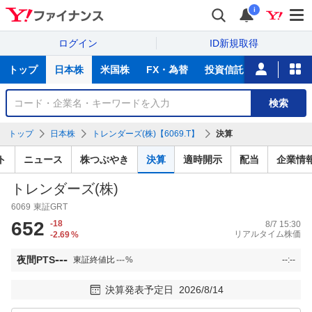
i
ログイン
ID新規取得
主
トップ
日本株
米国株
FX・為替
投資信託
ニュース
な
サ
銘
検索
ー
柄
ビ
を
トップ
日本株
トレンダーズ(株)【6069.T】
決算
ス
検
索
ト
ニュース
株つぶやき
決算
適時開示
配当
企業情
トレンダーズ(株)
6069
東証GRT
652
-18
8/7 15:30
リアルタイム株価
-2.69
%
---
夜間PTS
東証終値比
---
%
--:--
決算発表予定日
2026/8/14