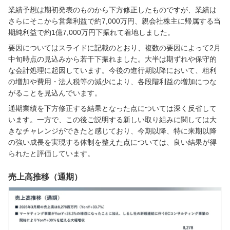
業績予想は期初発表のものから下方修正したものですが、業績は
さらにそこから営業利益で約7,000万円、親会社株主に帰属する当
期純利益で約1億7,000万円下振れて着地しました。
要因についてはスライドに記載のとおり、複数の要因によって2月
中旬時点の見込みから若干下振れました。大半は期ずれや保守的
な会計処理に起因しています。今後の進行期以降において、粗利
の増加や費用・法人税等の減少により、各段階利益の増加につな
がることを見込んでいます。
通期業績を下方修正する結果となった点については深く反省して
います。一方で、この後ご説明する新しい取り組みに関しては大
きなチャレンジができたと感じており、今期以降、特に来期以降
の強い成長を実現する体制を整えた点については、良い結果が得
られたと評価しています。
売上高推移（通期）