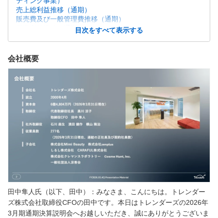
ティング事業）
売上総利益推移（通期）
販売費及び一般管理費推移（通期）
営業利益推移（通期）
目次をすべて表示する
親会社株主に帰属する当期純利益・ROE推移（通期）
貸借対照表
売上高推移（四半期）
会社概要
売上総利益推移（四半期）
販売費及び一般管理費推移（四半期）
営業利益推移（四半期）
事業・サービス別の粗利推移（四半期）
2027年3月期 通期連結業績予想
業績予想の補足説明
株主還元
事業ドメインの変革
リテールマーケティングとは
トレンダーズのリテールマーケティング
AI活用の取り組み
事業セグメント
ECコンサルティング事業概要
マーケティング事業概要（海外拡販支援）
田中隼人氏（以下、田中）：みなさま、こんにちは。トレンダー
各事業の成長戦略
ズ株式会社取締役CFOの田中です。本日はトレンダーズの2026年
リテールマーケティング企業として再成長期へ
3月期通期決算説明会へお越しいただき、誠にありがとうございま
質疑応答：株主還元の方針と今後の見通しについて