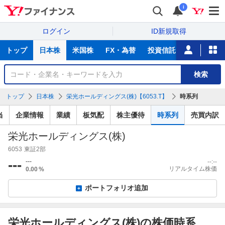
i
ログイン
ID新規取得
主
トップ
日本株
米国株
FX・為替
投資信託
ニュース
な
サ
銘
検索
ー
柄
ビ
を
トップ
日本株
栄光ホールディングス(株)【6053.T】
時系列
ス
検
索
当
企業情報
業績
板気配
株主優待
時系列
売買内訳
栄光ホールディングス(株)
6053
東証2部
---
---
--:--
リアルタイム株価
0.00
%
ポートフォリオ追加
栄光ホールディングス(株)の株価時系
信