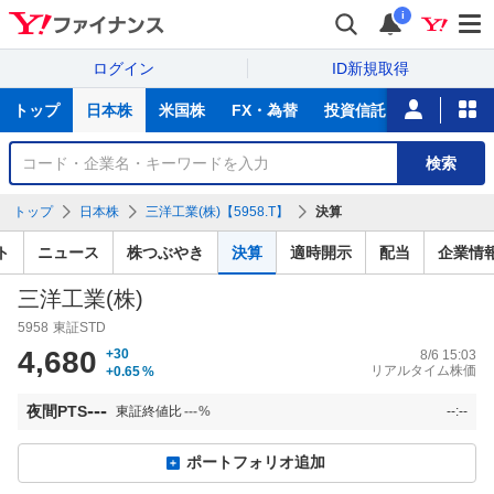
i
ログイン
ID新規取得
主
トップ
日本株
米国株
FX・為替
投資信託
ニュース
な
サ
銘
検索
ー
柄
ビ
を
トップ
日本株
三洋工業(株)【5958.T】
決算
ス
検
索
ト
ニュース
株つぶやき
決算
適時開示
配当
企業情
三洋工業(株)
5958
東証STD
4,680
+30
8/6 15:03
リアルタイム株価
+0.65
%
---
夜間PTS
東証終値比
---
%
--:--
ポートフォリオ追加