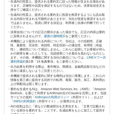
生成AIの性質上、提供される要約文に誤った情報が含まれる場合があ
ります。正確性や品質を保証するものではないため、決算短信全文を
併せてご確認ください。
生成AIの性質上、提供される要約文に投資を推奨するようにも読み取
れる内容が含まれる可能性がありますが、当社が投資を推奨するもの
ではありません。投資に関する決定は、利用者ご自身の判断で行って
ください。
決算短信についての訂正の開示があった場合でも、訂正の内容は要約
に反映されませんので、
最新の適時開示
をご参照ください。
本機能により提供される内容について、当社は、その信頼性、正確
性、最新性、完全性、有効性、特定目的への適合性、有用性（有益
性）、継続性について保証しません。これらに起因してお客様が何ら
かの損害を被ったとしても、当該損害につき責任を負わないものとし
ます。その他、本機能に関する当社の責任については、
LINEヤフー共
通利用規約
第1章「19.免責事項」をご参照ください。
出力結果を利用する際は、著作権法、商標法、金融商品取引法などの
法令に違反しないようご注意ください。
本機能で提供される要約に関する権利は当社に帰属します。これらの
情報を第三者に提供する目的での転用、複製、販売、加工、再利用お
よび再配信は固く禁じます。
要約を生成するAIは、Amazon Web Services, Inc.（AWS）「Amazon
Bedrock」を通じて利用するAnthropic社のClaudeを活用します。当該
サービスの規約「
Anthropicの利用ポリシー
（外部サイト）」および
「
AWSの利用規約
（外部サイト）」が適用されます。
AIの役割は主に「表などの数値部分を文章化する」「文章で記載され
ている部分を要約する」ことです。生成結果をもとに加工して提供す