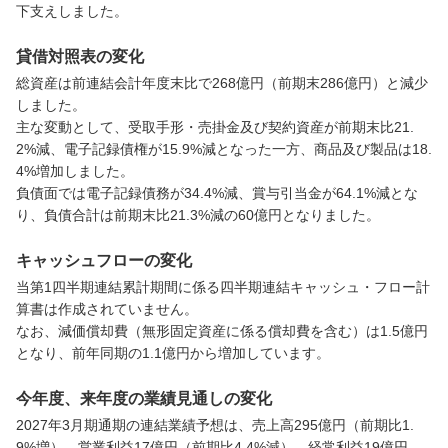
下支えしました。
貸借対照表の変化
総資産は前連結会計年度末比で268億円（前期末286億円）と減少
しました。

主な変動として、受取手形・売掛金及び契約資産が前期末比21.
2%減、電子記録債権が15.9%減となった一方、商品及び製品は18.
4%増加しました。

負債面では電子記録債務が34.4%減、賞与引当金が64.1%減とな
り、負債合計は前期末比21.3%減の60億円となりました。
キャッシュフローの変化
当第1四半期連結累計期間に係る四半期連結キャッシュ・フロー計
算書は作成されていません。

なお、減価償却費（無形固定資産に係る償却費を含む）は1.5億円
となり、前年同期の1.1億円から増加しています。
今年度、来年度の業績見通しの変化
2027年3月期通期の連結業績予想は、売上高295億円（前期比1.
9%増）、営業利益17億円（前期比4.4%減）、経常利益19億円