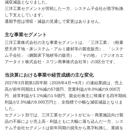
減収減益となりました。

三洋工業セグメントが苦戦した一方、システム子会社が黒字転換
し下支えしています。

通期予想は増収・減益の見通しで変更はありません。
主な事業セグメント
三洋工業株式会社の主な事業セグメントは、「三洋工業」（軽量
壁天井下地・床システム・アルミ建材等の製造販売）、「システ
ム子会社」（鋼製床下地材等の販売）、「その他」（フジオカエ
アータイト株式会社・スワン商事株式会社等）の3区分です。
当決算における事業や経営成績の主な変化
2027年3月期第1四半期（2026年4月〜6月）の連結業績は、売上
高が前年同期比1.6%減の57億円、営業利益が8.0%減の9,000万
円、経常利益が1.1%減の1.5億円、親会社株主に帰属する四半期純
利益が2.3%減の9,000万円と、全指標で小幅な減収減益となりま
した。

セグメント別では、三洋工業セグメントがビル・商業施設向け製
品の不振により売上高・利益ともに大幅に落ち込んだ一方、シス
テム子会社セグメントは前年同期の損失から黒字転換し、業績を