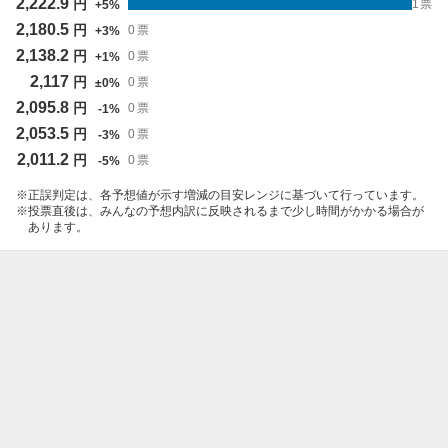
2,222.9
円
1
票
+
5
%
2,180.5
円
0
票
+
3
%
2,138.2
円
0
票
+
1
%
2,117
円
0
票
±
0
%
2,095.8
円
0
票
-
1
%
2,053.5
円
0
票
-
3
%
2,011.2
円
0
票
-
5
%
正誤判定は、各予想値が示す増減の目安レンジに基づいて行っています。
投票直後は、みんなの予想内訳に反映されるまで少し時間がかかる場合が
あります。