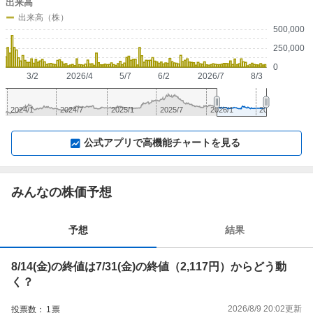
出来高
出来高（株）
500,000
250,000
0
3/2
2026/4
5/7
6/2
2026/7
8/3
2024/1
2024/7
2025/1
2025/7
2026/1
2026/7
▼
⛶
▲
⛶
公式アプリで高機能チャートを見る
みんなの株価予想
予想
結果
8/14(金)の終値は7/31(金)の終値（2,117円）からどう動
く？
2026/8/9 20:02
更新
投票数：
1
票