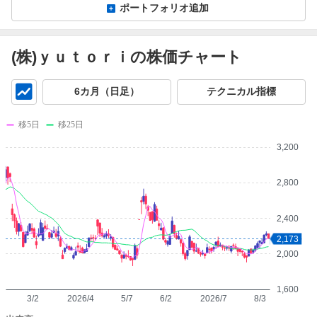
ポートフォリオ追加
(株)ｙｕｔｏｒｉの株価チャート
チ
6カ月（日足）
テクニカル指標
ャ
ー
移5日
移25日
ト
3,200
2,800
2,400
2,173
2,000
1,600
3/2
2026/4
5/7
6/2
2026/7
8/3