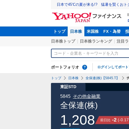
日本で45℃の夏が来る!? 猛暑を賢くお
トップ
日本株
米国株
FX・為替
日本株トップ
日本株ランキング
注目ラ
ポートフォリオ
ログインしてポート
トップ
日本株
全保連(株)【5845.T】
東証STD
5845
その他金融業
全保連(株)
1,208
-2
(
-0.17
前日比