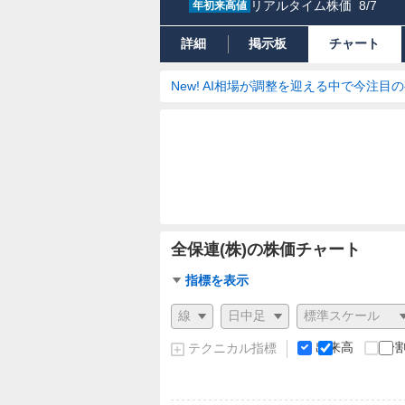
リアルタイム株価
8/7
年初来高値
詳細
掲示板
チャート
New! AI相場が調整を迎える中で今注目
全保連(株)の株価チャート
チ
指標を表示
ャ
チ
ー
ャ
ト
ー
出来高
分
テクニカル指標
指
ト
標
の
設