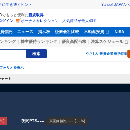
Yahoo! JAPAN
ヘ
トクに生き抜くヒント
IDでもっと便利に
新規取得
ログイン
ボーナスセレクション 人気商品が最大40％
投資信託
ニュース
掲示板
証券会社比較
不動産投資
NISA
ンキング
株主優待ランキング
優良高配当株
決算スケジュール
検索
やさしい投資
企業発見特集
フォリオを表示
チャート
---
---
)
夜間PTS
(
---
)
東証終値比
%
%