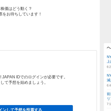
株価はどう動く？
票をお待ちしています！
ヘ
N
上
6:
N
! JAPAN IDでのログインが必要です。
減
ンして予想を始めましょう。
6:
前
リ
7:
インして予想を投票する