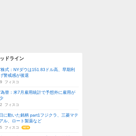
ッドライン
Y株式：NYダウは151.83ドル高、早期利
げ警戒感が後退
29
フィスコ
Y為替：米7月雇用統計で予想外に雇用が
少
42
フィスコ
日に動いた銘柄 part1フジクラ、三菱マテ
アル、ロート製薬など
15
フィスコ