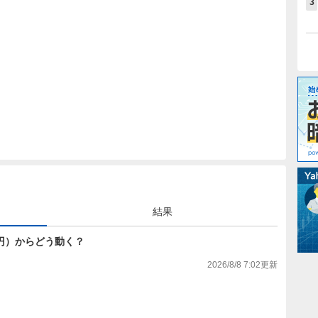
3
結果
171円）からどう動く？
2026/8/8 7:02
更新