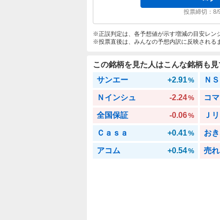
投票締切：
8/
正誤判定は、各予想値が示す増減の目安レン
投票直後は、みんなの予想内訳に反映される
この銘柄を見た人はこんな銘柄も見
サンエー
+2.91
ＮＳ
%
Ｎインシュ
-2.24
コマ
%
全国保証
-0.06
Ｊリ
%
Ｃａｓａ
+0.41
おき
%
アコム
+0.54
売れ
%