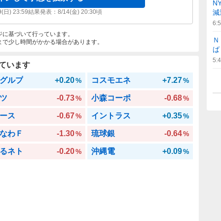
N
9(日) 23:59
結果発表：
8/14(金) 20:30
頃
減
6:
ジに基づいて行っています。
Ｎ
まで少し時間がかかる場合があります。
ば
5:
ています
グルプ
+0.20
コスモエネ
+7.27
%
%
ツ
-0.73
小森コーポ
-0.68
%
%
ース
-0.67
イントラス
+0.35
%
%
なわＦ
-1.30
琉球銀
-0.64
%
%
るネト
-0.20
沖縄電
+0.09
%
%