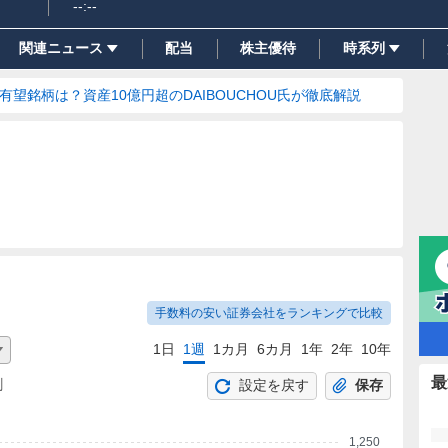
--:--
関連ニュース
配当
株主優待
時系列
の有望銘柄は？資産10億円超のDAIBOUCHOU氏が徹底解説
手数料の安い証券会社をランキングで比較
1日
1週
1カ月
6カ月
1年
2年
10年
最
割
設定を戻す
保存
1,250