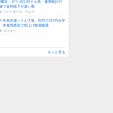
Y概況－ダウ 151.83ドル高 雇用統計の
速で金利低下が追い風
50
トレーダーズ・ウェブ
Ｙ外為市場＝ドル下落、対円で157円台半
 米雇用悪化で利上げ観測後退
48
ロイター
もっと見る