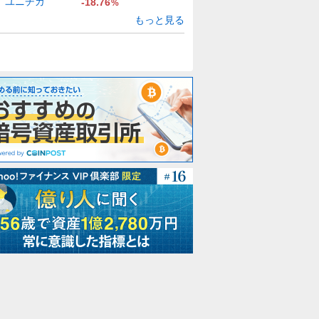
ユニチカ
-18.76
%
もっと見る