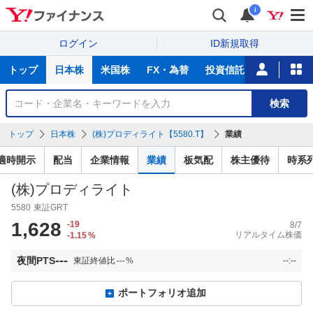
i
ログイン
ID新規取得
主
トップ
日本株
米国株
FX・為替
投資信託
ニュース
な
サ
銘
検索
ー
柄
ビ
を
トップ
日本株
(株)プロディライト【5580.T】
業績
ス
検
索
適時開示
配当
企業情報
業績
板気配
株主優待
時系
(株)プロディライト
5580
東証GRT
1,628
-19
8/7
リアルタイム株価
-1.15
%
---
夜間PTS
東証終値比
---
%
--:--
ポートフォリオ追加