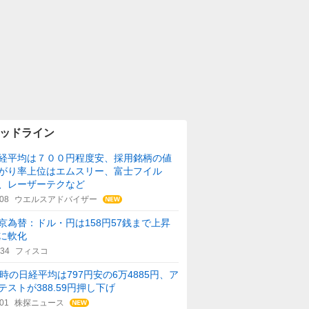
ッドライン
経平均は７００円程度安、採用銘柄の値
がり率上位はエムスリー、富士フイル
、レーザーテクなど
:08
ウエルスアドバイザー
京為替：ドル・円は158円57銭まで上昇
に軟化
:34
フィスコ
1時の日経平均は797円安の6万4885円、ア
テストが388.59円押し下げ
:01
株探ニュース