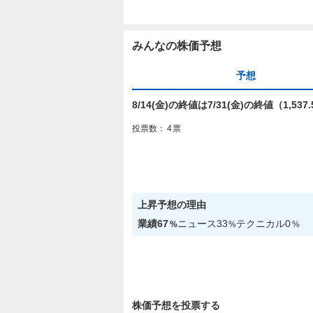
みんなの株価予想
予想
8/14(金)の終値は7/31(金)の終値（1,5
投票数：
4
票
上昇
予想の理由
業績
67
ニュース
33
テクニカル
0
%
%
%
株価予想を投票する