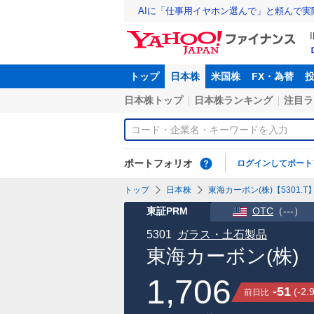
AIに「仕事用イヤホン選んで」と頼んで
トップ
日本株
米国株
FX・為替
日本株トップ
日本株ランキング
注目ラ
ポートフォリオ
ログインしてポート
トップ
日本株
東海カーボン(株)【5301.T
東証PRM
OTC
（
---
）
5301
ガラス・土石製品
東海カーボン(株)
1,706
-51
(
-2.
前日比