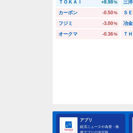
ＴＯＫＡＩ
+8.98
三洋
%
カーボン
-0.50
ＳＥ
%
フジミ
-3.00
冶金
%
オークマ
-0.36
ＴＨ
%
アプリ
経済ニュースや為替・株
価アプリの決定版