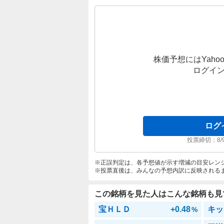
株価予想にはYahoo
ログイ
ログ
投票締切：
8/
正誤判定は、各予想値が示す増減の目安レン
投票直後は、みんなの予想内訳に反映される
この銘柄を見た人はこんな銘柄も見
宝ＨＬＤ
+0.48
キッ
%