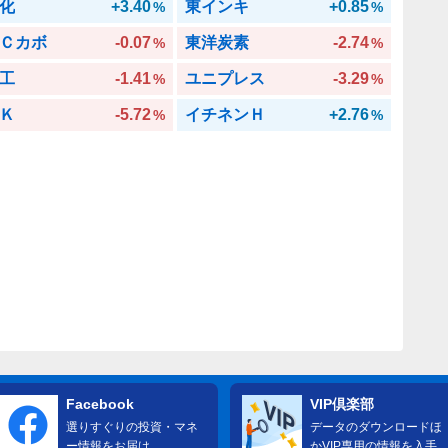
化
+3.40
東インキ
+0.85
%
%
Ｃカボ
-0.07
東洋炭素
-2.74
%
%
工
-1.41
ユニプレス
-3.29
%
%
Ｋ
-5.72
イチネンＨ
+2.76
%
%
Facebook
VIP倶楽部
選りすぐりの投資・マネ
データのダウンロードほ
ー情報をお届け
かVIP専用の情報を入手