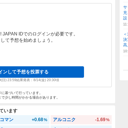
サ
充
設
11
! JAPAN IDでのログインが必要です。
＜
決
ンして予想を始めましょう。
高
10
インして予想を投票する
9(日) 23:59
結果発表：
8/14(金) 20:30
頃
ジに基づいて行っています。
まで少し時間がかかる場合があります。
ています
コマン
+0.68
アルコニク
-1.69
%
%