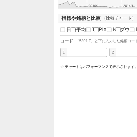
2010/1
2014/1
指標や銘柄と比較
（比較チャート）
日経平均
TOPIX
NYダウ
コード
「
5301.T
」と下に入力した銘柄コー
1
2
※ チャートはパフォーマンスで表示されます