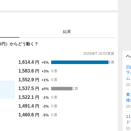
結果
37.5円）からどう動く？
2026/8/7 10:02
更新
ヘ
1,614.4
円
3
票
+
5
%
日
1,583.6
円
0
票
+
3
%
下
ム
1,552.9
円
0
票
+
1
%
11
1,537.5
円
1
票
±
0
%
東
1,522.1
円
0
票
-
1
%
後
1,491.4
円
0
票
-
3
%
10
1,460.6
円
0
票
-
5
%
1
ド
11