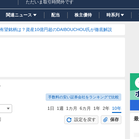
ただいま取引時間外です
関連ニュース
配当
株主優待
時系列
の有望銘柄は？資産10億円超のDAIBOUCHOU氏が徹底解説
ト
手数料の安い証券会社をランキングで比較
1日
1週
1カ月
6カ月
1年
2年
10年
最
割
設定を戻す
保存