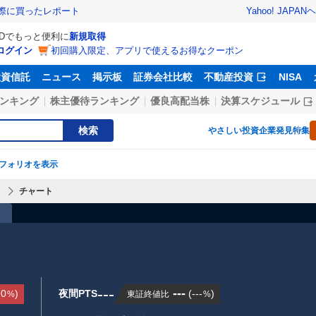
Yahoo! JAPAN
ヘ
実際に買ったレポート
IDでもっと便利に
新規取得
ログイン
初回購入限定、アプリで使えるお得なクーポン
投資信託
ニュース
掲示板
証券会社比較
不動産投資
NISA
ンキング
株主優待ランキング
優良高配当株
決算スケジュール
検索
やさしい投資
企業発見特集
フォリオを表示
】
チャート
---
---
90
)
夜間PTS
(
---
)
東証終値比
%
%