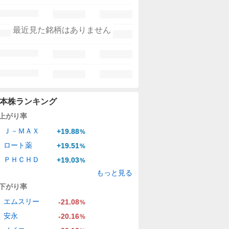
最近見た銘柄はありません
本株ランキング
上がり率
Ｊ－ＭＡＸ
+19.88
%
ロート薬
+19.51
%
ＰＨＣＨＤ
+19.03
%
もっと見る
下がり率
エムスリー
-21.08
%
安永
-20.16
%