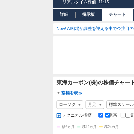
リアルタイム株価
11:15
詳細
掲示板
チャート
New! AI相場が調整を迎える中で今注目
東海カーボン(株)の株価チャー
チ
指標を表示
ャ
チ
ー
ャ
ト
ー
出来高
分
テクニカル指標
指
ト
標
の
移6カ月
移12カ月
移24カ月
設