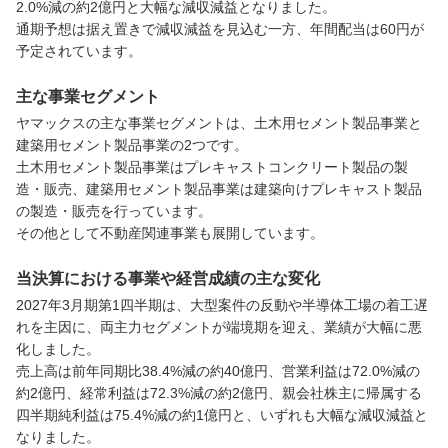
2.0%減の約2億円と大幅な減収減益となりました。

通期予想は据え置きで減収減益を見込む一方、年間配当は60円が
予定されています。
主な事業セグメント
ヤマックスの主な事業セグメントは、土木用セメント製品事業と
建築用セメント製品事業の2つです。

土木用セメント製品事業はプレキャストコンクリート製品の製
造・販売、建築用セメント製品事業は建築向けプレキャスト製品
の製造・販売を行っています。

その他として不動産関連事業も展開しています。
当決算における事業や経営成績の主な変化
2027年3月期第1四半期は、大型案件の反動や半導体工場の着工遅
れを主因に、両主力セグメントが端境期を迎え、業績が大幅に悪
化しました。

売上高は前年同期比38.4%減の約40億円、営業利益は72.0%減の
約2億円、経常利益は72.3%減の約2億円、親会社株主に帰属する
四半期純利益は75.4%減の約1億円と、いずれも大幅な減収減益と
なりました。
