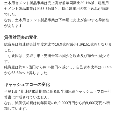
土木用セメント製品事業は売上高が前年同期比29.1%減、建築用
セメント製品事業は同58.3%減と、特に建築用の落ち込みが顕著
でした。

なお、土木用セメント製品事業は下半期に売上が集中する季節性
があります。
貸借対照表の変化
総資産は前連結会計年度末比で16.9億円減少し約151億円となりま
した。

主な要因は、受取手形・売掛金等の減少と現金及び預金の減少で
す。

純資産は約102億円から約96億円へ減少し、自己資本比率は60.4%
から63.6%へ上昇しました。
キャッシュフローの変化
当第1四半期連結累計期間に係る四半期連結キャッシュ・フロー計
算書は作成されていません。

なお、減価償却費は前年同期の約9,000万円から約9,600万円へ増
加しています。