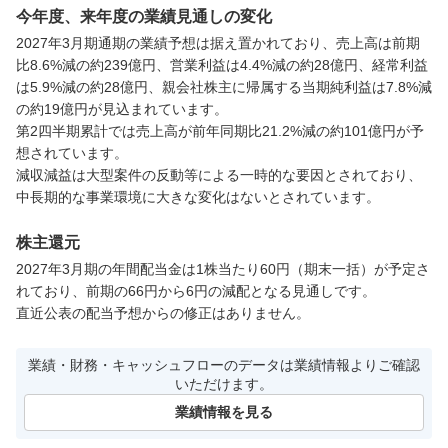
今年度、来年度の業績見通しの変化
2027年3月期通期の業績予想は据え置かれており、売上高は前期
比8.6%減の約239億円、営業利益は4.4%減の約28億円、経常利益
は5.9%減の約28億円、親会社株主に帰属する当期純利益は7.8%減
の約19億円が見込まれています。

第2四半期累計では売上高が前年同期比21.2%減の約101億円が予
想されています。

減収減益は大型案件の反動等による一時的な要因とされており、
中長期的な事業環境に大きな変化はないとされています。
株主還元
2027年3月期の年間配当金は1株当たり60円（期末一括）が予定さ
れており、前期の66円から6円の減配となる見通しです。

直近公表の配当予想からの修正はありません。
業績・財務・キャッシュフローのデータは業績情報よりご確認
いただけます。
業績情報を見る