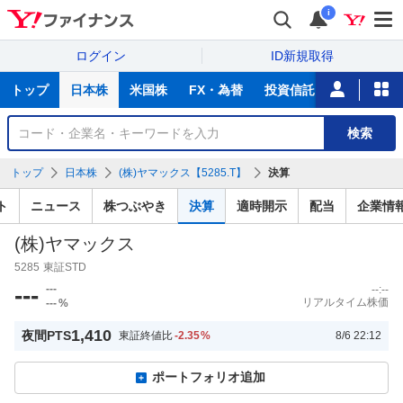
i
ログイン
ID新規取得
主
トップ
日本株
米国株
FX・為替
投資信託
ニュース
な
サ
銘
検索
ー
柄
ビ
を
トップ
日本株
(株)ヤマックス【5285.T】
決算
ス
検
索
ト
ニュース
株つぶやき
決算
適時開示
配当
企業情
(株)ヤマックス
5285
東証STD
---
---
--:--
リアルタイム株価
---
%
1,410
夜間PTS
東証終値比
-2.35
%
8/6 22:12
ポートフォリオ追加