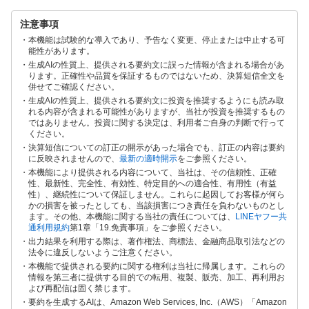
注意事項
本機能は試験的な導入であり、予告なく変更、停止または中止する可
能性があります。
生成AIの性質上、提供される要約文に誤った情報が含まれる場合があ
ります。正確性や品質を保証するものではないため、決算短信全文を
併せてご確認ください。
生成AIの性質上、提供される要約文に投資を推奨するようにも読み取
れる内容が含まれる可能性がありますが、当社が投資を推奨するもの
ではありません。投資に関する決定は、利用者ご自身の判断で行って
ください。
決算短信についての訂正の開示があった場合でも、訂正の内容は要約
に反映されませんので、
最新の適時開示
をご参照ください。
本機能により提供される内容について、当社は、その信頼性、正確
性、最新性、完全性、有効性、特定目的への適合性、有用性（有益
性）、継続性について保証しません。これらに起因してお客様が何ら
かの損害を被ったとしても、当該損害につき責任を負わないものとし
ます。その他、本機能に関する当社の責任については、
LINEヤフー共
通利用規約
第1章「19.免責事項」をご参照ください。
出力結果を利用する際は、著作権法、商標法、金融商品取引法などの
法令に違反しないようご注意ください。
本機能で提供される要約に関する権利は当社に帰属します。これらの
情報を第三者に提供する目的での転用、複製、販売、加工、再利用お
よび再配信は固く禁じます。
要約を生成するAIは、Amazon Web Services, Inc.（AWS）「Amazon