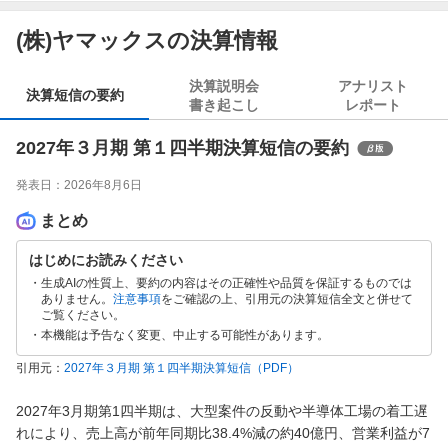
(株)ヤマックスの決算情報
決算説明会
アナリスト
決算短信の要約
書き起こし
レポート
2027年３月期 第１四半期決算短信の要約
発表日：
2026年8月6日
まとめ
はじめにお読みください
生成AIの性質上、要約の内容はその正確性や品質を保証するものでは
ありません。
注意事項
をご確認の上、引用元の決算短信全文と併せて
ご覧ください。
本機能は予告なく変更、中止する可能性があります。
引用元：
2027年３月期 第１四半期決算短信
（PDF）
2027年3月期第1四半期は、大型案件の反動や半導体工場の着工遅
れにより、売上高が前年同期比38.4%減の約40億円、営業利益が7