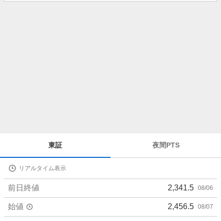
知
ら
せ
株
東証
夜間PTS
価
詳
リアルタイム表示
細
値
前日終値
2,341.5
08/06
始値
2,456.5
08/07