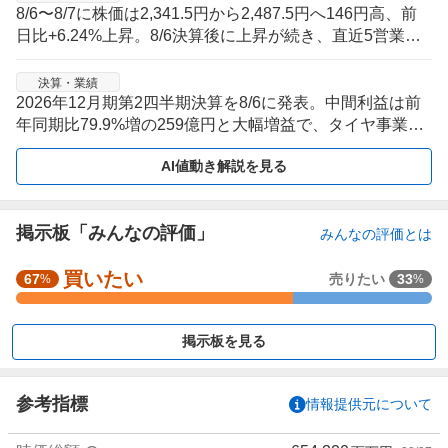
8/6〜8/7に株価は2,341.5円から2,487.5円へ146円高、前
日比+6.24%上昇。8/6決算後に上昇が続き、直近5営業日
では下落後の切り返しが鮮明。
決算・業績
2026年12月期第2四半期決算を8/6に発表。中間利益は前
年同期比79.9%増の259億円と大幅増益で、タイヤ事業の
欧州DUNLOP展開が業績を牽引。
AI値動き解説を見る
掲示板「みんなの評価」
みんなの評価とは
買いたい
強
67
売りたい
33
%
%
く
買
掲示板を見る
い
た
い
参考指標
情報提供元について
0
%