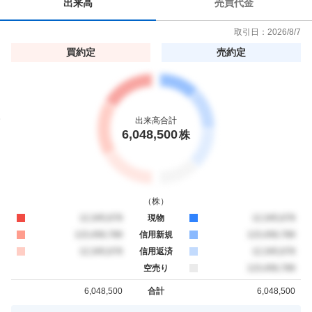
出来高
売買代金
取引日：
2026/8/7
買約定
売約定
出来高合計
6,048,500
株
（
株
）
買約定
12,345,678
現物
売約定
12,345,678
買約定
123,456,789
信用新規
売約定
123,456,789
買約定
12,345,678
信用返済
売約定
12,345,678
空売り
売約定
123,456,789
6,048,500
合計
6,048,500
買約定
売約定