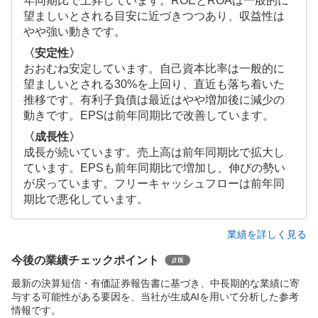
年同期比で上昇しています。ROEとROAは一般的に
望ましいとされる目安に近づきつつあり、収益性は
やや強い動きです。
〈安定性〉
おおむね安定しています。自己資本比率は一般的に
望ましいとされる30%を上回り、直近も落ち着いた
推移です。有利子負債は最近はやや増加後に減少の
動きです。EPSは前年同期比で改善しています。
〈成長性〉
成長が続いています。売上高は前年同期比で拡大し
ています。EPSも前年同期比で増加し、伸びの勢い
が戻っています。フリーキャッシュフローは前年同
期比で悪化しています。
業績を詳しく見る
今後の業績チェックポイント
最新の決算短信・有価証券報告書に基づき、中長期的な業績に寄
与する可能性がある要因を、当社が生成AIを用いて分析した参考
情報です。