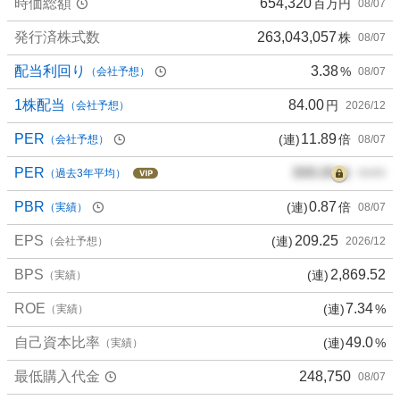
時価総額
654,320
百万円
08/07
、
買
発行済株式数
263,043,057
株
08/07
い
た
配当利回り
3.38
%
（会社予想）
08/07
い
6
1株配当
84.00
円
（会社予想）
2026/12
6
PER
11.89
(連)
倍
（会社予想）
08/07
.
6
PER
000.00
倍
（過去3年平均）
00/00
7
%
PBR
0.87
(連)
倍
（実績）
08/07
、
EPS
209.25
(連)
様
（会社予想）
2026/12
子
BPS
2,869.52
(連)
（実績）
見
0
ROE
7.34
(連)
%
（実績）
%
、
自己資本比率
49.0
(連)
%
（実績）
売
最低購入代金
248,750
08/07
り
た