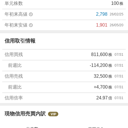
単元株数
100
株
い
3
年初来高値
2,798
26/02/25
3
.
年初来安値
1,901
26/05/20
3
3
信用取引情報
%
、
信用買残
811,600
株
07/31
強
く
前週比
-114,200
株
07/31
売
り
信用売残
32,500
株
07/31
た
前週比
+4,700
株
07/31
い
0
信用倍率
24.97
倍
07/31
%
現物信用売買内訳