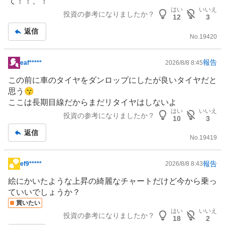
て！！、！
事
はい
いいえ
投資の参考になりましたか？
12
3
返信
No.
19420
報告
eaf*****
2026/8/8 8:45
掲
示
この前に車の
タイヤ
をダンロップにしたが良いタイヤだと
板
思う😙
記
ここは長期目線だからまだリタイヤはしないよ
事
はい
いいえ
投資の参考になりましたか？
10
3
返信
No.
19419
報告
ef9*****
2026/8/8 8:43
掲
示
絵にかいたような上昇の綺麗なチャートだけど今から乗っ
板
ていいでしょうか？
記
買いたい
はい
いいえ
事
投資の参考になりましたか？
18
2