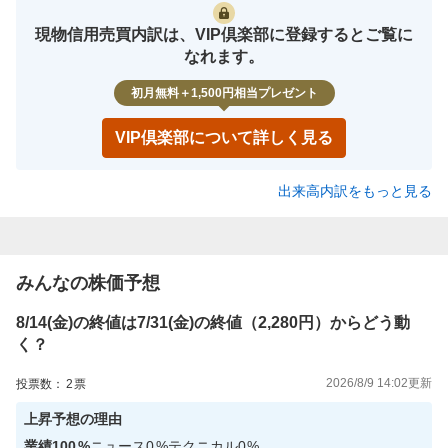
現物信用売買内訳は、VIP倶楽部に登録するとご覧に
なれます。
初月無料＋1,500円相当プレゼント
VIP倶楽部について詳しく見る
出来高内訳をもっと見る
みんなの株価予想
8/14(金)の終値は7/31(金)の終値（2,280円）からどう動
く？
2026/8/9 14:02
更新
投票数：
2
票
上昇
予想の理由
業績
100
%
ニュース
0
%
テクニカル
0
%