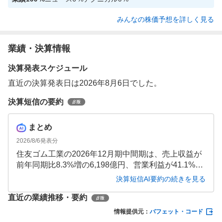
みんなの株価予想を詳しく見る
業績・決算情報
決算発表スケジュール
直近の決算発表日は2026年8月6日でした。
決算短信の要約
まとめ
2026/8/6
発表分
住友ゴム工業の2026年12月期中間期は、売上収益が
前年同期比8.3%増の6,198億円、営業利益が41.1%増
の381億円、親会社帰属の中間利益が79.9%増の259
決算短信AI要約の続きを見る
億円と大幅な増収増益を達成しました。DUNLOPブ
直近の業績推移・要約
ランドの欧州展開が寄与したタイヤ事業が牽引した
一方、通期予想では事業利益が下方修正されていま
情報提供元：
バフェット・コード
す。