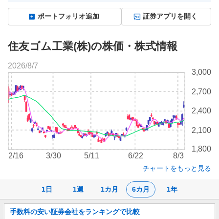
ポートフォリオ追加
証券アプリを開く
住友ゴム工業(株)の株価・株式情報
2026/8/7
株
3,000
価
チ
2,700
ャ
ー
2,400
ト
2,100
1,800
2/16
3/30
5/11
6/22
8/3
チャートをもっと見る
1日
1週
1カ月
6カ月
1年
お
手数料の安い証券会社をランキングで比較