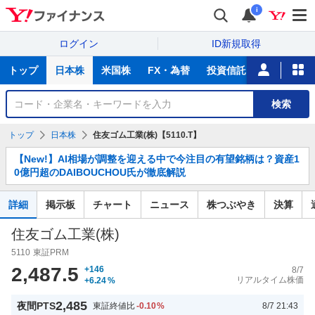
i
ログイン
ID新規取得
主
トップ
日本株
米国株
FX・為替
投資信託
ニュース
な
サ
銘
検索
ー
柄
ビ
を
トップ
日本株
住友ゴム工業(株)【5110.T】
ス
検
お
索
【New!】AI相場が調整を迎える中で今注目の有望銘柄は？資産1
知
0億円超のDAIBOUCHOU氏が徹底解説
ら
せ
詳細
掲示板
チャート
ニュース
株つぶやき
決算
住友ゴム工業(株)
5110
東証PRM
2,487.5
+146
8/7
リアルタイム株価
+6.24
%
2,485
夜間PTS
東証終値比
-0.10
%
8/7 21:43