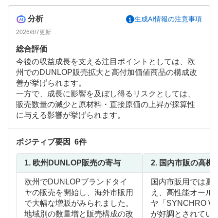
分析
生成AI情報の注意事項
2026/8/7
更新
総合評価
今後の収益成長を支える注目ポイントとしては、欧
州でのDUNLOP販売拡大と高付加価値商品の構成改
善が挙げられます。
一方で、成長に影響を及ぼし得るリスクとしては、
販売数量の減少と原材料・直接原価の上昇が採算性
に与える影響が挙げられます。
ポジティブ要因
6
件
1.
欧州DUNLOP販売の寄与
2.
国内市販の高機
欧州でDUNLOPブランドタイ
国内市販用では夏
ヤの販売を開始し、海外市販用
え、高性能オール
で大幅な増販がみられました。
ヤ「SYNCHRO W
地域別の数量増と販売構成の改
が好調とされてい