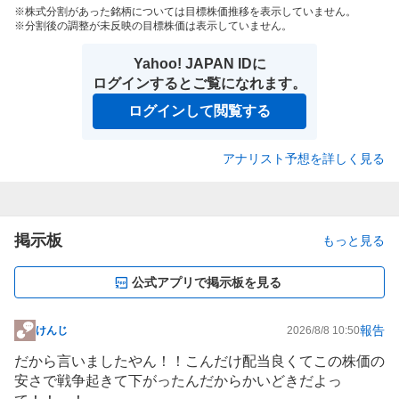
株式分割があった銘柄については目標株価推移を表示していません。
分割後の調整が未反映の目標株価は表示していません。
Yahoo! JAPAN IDに
ログインするとご覧になれます。
ログインして閲覧する
アナリスト予想を詳しく見る
掲示板
もっと見る
公式アプリで掲示板を見る
報告
けんじ
2026/8/8 10:50
掲
示
だから言いましたやん！！こんだけ配当良くてこの株価の
板
安さで戦争起きて下がったんだからかいどきだよっ
記