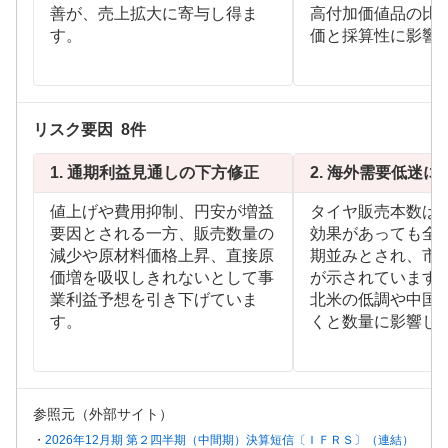
善が、売上拡大に寄与し得ま
高付加価値品の比
す。
価と採算性に影響
リスク要因
8
件
1.
通期利益見通しの下方修正
2.
海外需要低迷に
値上げや費用抑制、円安が増益
タイヤ販売本数は
要因とされる一方、販売数量の
効果があっても全
減少や原材料価格上昇、直接原
期並みとされ、市
価増を吸収しきれないとして事
が示されています
業利益予想を引き下げていま
北米の低調や中国
す。
くと数量に影響し
参照元（外部サイト）
2026年12月期 第２四半期（中間期）決算短信〔ＩＦＲＳ〕（連結）