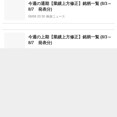
今週の通期【業績上方修正】銘柄一覧 (8/3～
8/7 発表分)
08/08 20:30
株探ニュース
今週の上期【業績上方修正】銘柄一覧 (8/3～
8/7 発表分)
08/08 20:10
株探ニュース
驚愕の大発見から20年、新局面に突入する
「iPS細胞」関連妙味株6選 ＜株探トップ特
集＞
08/08 19:30
株探ニュース
今週の【株主優待】発表の銘柄一覧 (8月3日
～7日)
08/08 19:00
株探ニュース