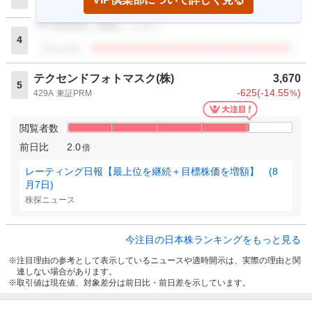
閲覧者数
VIP倶楽部に登録ください
4
閲覧者数
テクセンドフォトマスク(株)
3,670
5
-625
(
-14.55
)
429A
東証PRM
%
閲覧者数
前日比
2.0
倍
レーティング日報【最上位を継続＋目標株価を増額】 (8
月7日)
株探ニュース
今注目の日本株ランキングをもっと見る
注目理由の参考として表示しているニュースや適時開示は、実際の理由と関
連しない場合があります。
取引値は現在値、対象差分は前日比・前日差を示しています。