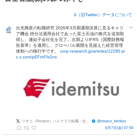
株
X（旧Twitter）データについて
つ
ぶ
出光興産の転職研究 2026年3月期通期決算に見るキャリ
や
ア機会 持分法適用会社であった富士石油の株式を追加取
き
得し、連結子会社化を完了。次期よりIFRS（国際財務報
告基準）を適用し、グローバル展開を見据えた経営管理
体制への移行中です。
corp-research.jp/articles/12290
pi
c.x.com/pEFmFfs2ns
リサコ（Resaco）ハイクラス転職・企業研究
@
resaco_kenkyu
8月7日(金) 07:58
リ