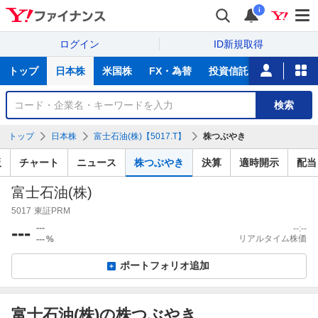
i
ログイン
ID新規取得
主
トップ
日本株
米国株
FX・為替
投資信託
ニュース
な
サ
銘
検索
ー
柄
ビ
を
トップ
日本株
富士石油(株)【5017.T】
株つぶやき
ス
検
索
板
チャート
ニュース
株つぶやき
決算
適時開示
配当
富士石油(株)
5017
東証PRM
---
---
--:--
リアルタイム株価
---
%
ポートフォリオ追加
富士石油(株)の株つぶやき