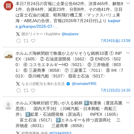
サ
本日7月24日の官報に企業公告662件。決算465件、解散8
1件、合併44件、減資23件、分割8件、その他41件。注目
コ
は富士石油の減資、昭和飛行機工業・マックスバリュ東
（
海・ABEJAの合併。官報(2026年7月24日付)より
kaijiwir
R
e.jp/kanpo/2026-07-…
e
開示ワイヤー / KaijiWire
@
kaijiwire
s
7月24日(金) 13:58
a
開
c
示
ホルムズ海峡閉鎖で株価が上がりそうな銘柄10選 ① INP
o
EX〈1605〉 ② 石油資源開発〈1662〉 ③ ENEOS〈502
ワ
）
0〉 ④ コスモエネルギーHD〈5021〉 ⑤ 三井物産〈803
イ
ハ
1〉 ⑥ 三菱商事〈8058〉 ⑦ 三菱重工〈7011〉 ⑧ IHI〈7
ヤ
イ
013〉 ⑨川崎汽船〈9107〉 ⑩富士石油〈5017〉
ー
ク
なまけ@配当を淹れる生活
@
namakeFIRE
/
ラ
7月12日(日) 14:20
K
ス
な
a
転
ま
ホルムズ海峡封鎖で買いが入る銘柄 1️⃣海運株（運賃高騰
i
職
思惑） 国内大手3社 （川崎汽船・日本郵船・商船三
け
j
井） 2️⃣鉱業・石油開発株（原油高） INPEX（1605）
・
@
i
​富士石油（5017） 3️⃣エネルギーを持つ資源商社 三
企
配
W
井物産（8031） 三菱商事（8058）
業
当
i
狙撃爆騰株-速報
@
OYAKI0003