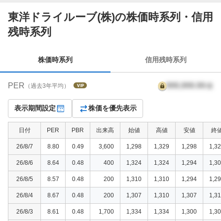
東洋ドライルーブ(株)の株価時系列・信用
株
残時系列
価
時
系
株価時系列
信用残時系列
列
PER
999,999.99
倍
（過去3年平均）
表示期間設定
株価を優先表示
日付
PER
PBR
出来高
始値
高値
安値
終
26/8/7
8.80
0.49
3,600
1,298
1,329
1,298
1,3
26/8/6
8.64
0.48
400
1,324
1,324
1,294
1,3
26/8/5
8.57
0.48
200
1,310
1,310
1,294
1,2
26/8/4
8.67
0.48
200
1,307
1,310
1,307
1,3
26/8/3
8.61
0.48
1,700
1,334
1,334
1,300
1,3