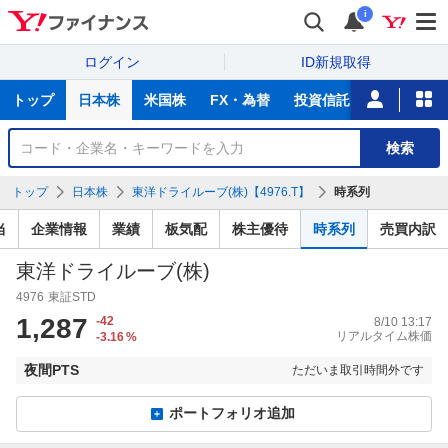
i
ログイン
ID新規取得
主
トップ
日本株
米国株
FX・為替
投資信託
ニュース
な
サ
銘
検索
ー
柄
ビ
を
トップ
日本株
東洋ドライルーブ(株)【4976.T】
時系列
ス
検
索
当
企業情報
業績
板気配
株主優待
時系列
売買内訳
東洋ドライルーブ(株)
4976
東証STD
1,287
-42
8/10 13:17
リアルタイム株価
-3.16
%
夜間PTS
ただいま取引時間外です
ポートフォリオ追加