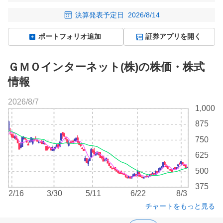
決算発表予定日
2026/8/14
ポートフォリオ追加
証券アプリを開く
ＧＭＯインターネット(株)の株価・株式
情報
2026/8/7
株
1,000
価
875
チ
ャ
750
ー
625
ト
500
375
2/16
3/30
5/11
6/22
8/3
チャートをもっと見る