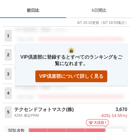
前日比
5日間比
8/7 20:10
更新
（
8/7 18:59
集計）
VIP倶楽部に登録ください
1
閲覧者数
VIP倶楽部に登録ください
2
VIP倶楽部に登録するとすべてのランキングをご
閲覧者数
覧になれます。
VIP倶楽部に登録ください
3
VIP倶楽部について詳しく見る
閲覧者数
VIP倶楽部に登録ください
4
閲覧者数
テクセンドフォトマスク(株)
3,670
5
-625
(
-14.55
)
429A
東証PRM
%
閲覧者数