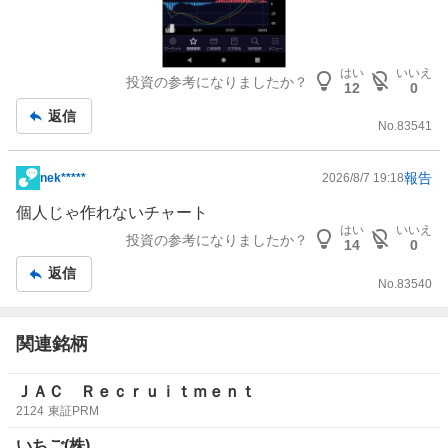
はい
いいえ
投資の参考になりましたか？
12
0
返信
No.
83541
報告
nek*****
2026/8/7 19:18
掲
示
個人じゃ作れないチャート
板
はい
いいえ
投資の参考になりましたか？
14
0
記
返信
事
No.
83540
関連銘柄
ＪＡＣ Ｒｅｃｒｕｉｔｍｅｎｔ
2124
東証PRM
いちご(株)