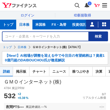
i
ログイン
ID新規取得
主
トップ
日本株
米国株
FX・為替
投資信託
ニュース
な
サ
銘
検索
ー
柄
ビ
を
トップ
日本株
ＧＭＯインターネット(株)【4784.T】
ス
検
お
索
【New!】AI相場が調整を迎える中で今注目の有望銘柄は？資産1
知
0億円超のDAIBOUCHOU氏が徹底解説
ら
せ
詳細
掲示板
チャート
ニュース
株つぶやき
決算
ＧＭＯインターネット(株)
4784
東証PRM
532
+2
8/7
リアルタイム株価
+0.38
%
---
夜間PTS
東証終値比
---
%
--:--