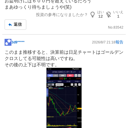
お盆明けには６００円を超えているだろう
板
まあゆっくり待ちましょうや(笑)
記
はい
いいえ
投資の参考になりましたか？
12
1
事
返信
No.
83542
報告
3d9*****
2026/8/7 21:18
掲
示
このまま推移すると、決算前は日足チャートはゴールデン
板
クロスしてる可能性は高いですね。
記
その後の上下は不明です。
事