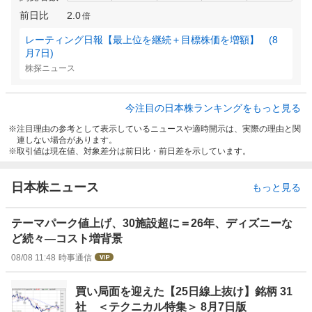
前日比
2.0
倍
レーティング日報【最上位を継続＋目標株価を増額】 (8
月7日)
株探ニュース
今注目の日本株ランキングをもっと見る
注目理由の参考として表示しているニュースや適時開示は、実際の理由と関
連しない場合があります。
取引値は現在値、対象差分は前日比・前日差を示しています。
日本株ニュース
もっと見る
テーマパーク値上げ、30施設超に＝26年、ディズニーな
ど続々―コスト増背景
08/08 11:48
時事通信
買い局面を迎えた【25日線上抜け】銘柄 31
社 ＜テクニカル特集＞ 8月7日版