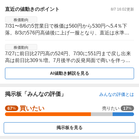
直近の値動きのポイント
8/7 16:02
更新
株価動向
7/31〜8/6の5営業日で株価は560円から530円へ5.4％下
落。8/3の576円高値後に上げ一服となり、直近は水準調
整が続く局面。
株価動向
7/27に前日比27円高の524円、7/30に551円まで戻し出来
高は前日比309％増。7月後半の反発局面で商いを伴った
後、足元は値幅を伴う往来が続く。
AI値動き解説を見る
掲示板「みんなの評価」
みんなの評価とは
買いたい
強
67
売りたい
17
%
%
く
買
掲示板を見る
い
た