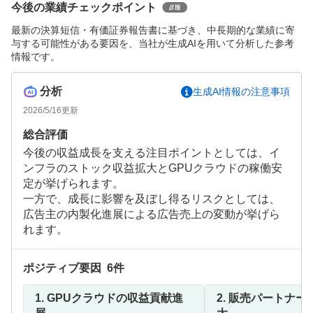
今後の業績チェックポイント
最新の決算短信・有価証券報告書に基づき、中長期的な業績に寄
与する可能性がある要因を、当社が生成AIを用いて分析した参考
情報です。
分析
生成AI情報の注意事項
2026/5/16
更新
総合評価
今後の収益成長を支える注目ポイントとしては、イ
ンフラのストック収益拡大とGPUクラウドの稼働安
定が挙げられます。
一方で、成長に影響を及ぼし得るリスクとしては、
広告主の内製化進展による広告売上の変動が挙げら
れます。
ポジティブ要因
6
件
1.
GPUクラウドの収益貢献進
2.
販売パートナー