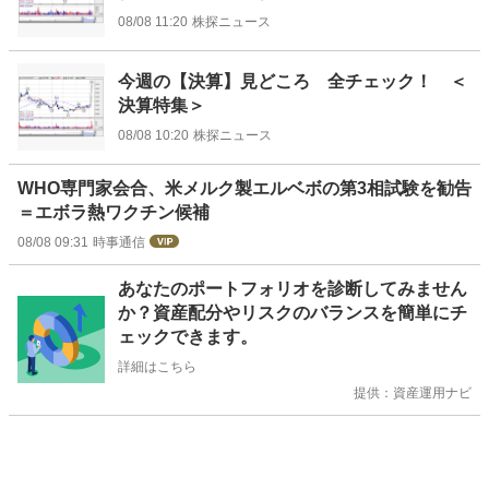
08/08 11:20
株探ニュース
今週の【決算】見どころ 全チェック！ ＜
決算特集＞
08/08 10:20
株探ニュース
WHO専門家会合、米メルク製エルベボの第3相試験を勧告
＝エボラ熱ワクチン候補
08/08 09:31
時事通信
お
あなたのポートフォリオを診断してみません
知
か？資産配分やリスクのバランスを簡単にチ
ら
ェックできます。
せ
詳細はこちら
提供：資産運用ナビ