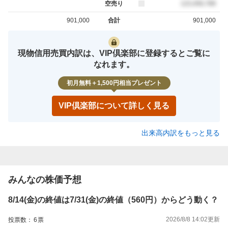
空売り
売約定
123,456,789
901,000
合計
901,000
買約定
売約定
現物信用売買内訳は、VIP倶楽部に登録するとご覧に
なれます。
初月無料＋1,500円相当プレゼント
VIP倶楽部について詳しく見る
出来高内訳をもっと見る
みんなの株価予想
8/14(金)の終値は7/31(金)の終値（560円）からどう動く？
2026/8/8 14:02
更新
投票数：
6
票