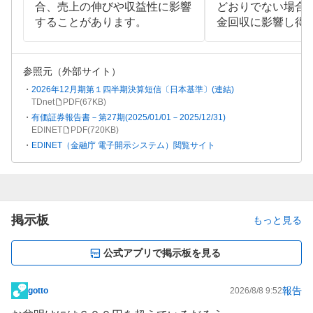
合、売上の伸びや収益性に影響
どおりでない場合
することがあります。
金回収に影響し得
参照元（外部サイト）
2026年12月期第１四半期決算短信〔日本基準〕(連結)
TDnet
PDF(
67KB
)
有価証券報告書－第27期(2025/01/01－2025/12/31)
EDINET
PDF(
720KB
)
EDINET（金融庁 電子開示システム）閲覧サイト
掲示板
もっと見る
公式アプリで掲示板を見る
報告
gotto
2026/8/8 9:52
掲
示