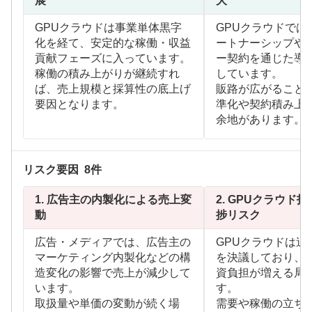
展
大
GPUクラウドは事業単体黒字
GPUクラウドでは
化を経て、安定的な稼働・収益
ートナーシップや
貢献フェーズに入っています。
ー契約を通じた導
稼働の積み上がりが継続すれ
しています。
ば、売上規模と採算性の底上げ
販路が広がること
要因となります。
準化や契約積み上
余地があります。
リスク要因
8
件
1.
広告主の内製化による売上変
2.
GPUクラウド投
動
捗リスク
広告・メディアでは、広告主の
GPUクラウドは追
マーケティング内製化などの構
を決議しており、
造変化の影響で売上が減少して
資負担が増える局
います。
す。
取扱量や単価の変動が続く場
需要や稼働の立ち