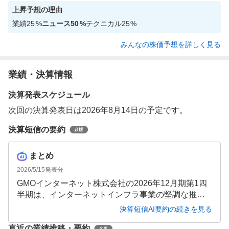
上昇
予想の理由
業績
25
%
ニュース
50
%
テクニカル
25
%
みんなの株価予想を詳しく見る
業績・決算情報
決算発表スケジュール
次回の決算発表日は2026年8月14日の予定です。
決算短信の要約
まとめ
2026/5/15
発表分
GMOインターネット株式会社の2026年12月期第1四
半期は、インターネットインフラ事業の堅調な推移
と新規事業「GMO GPUクラウド」の利益貢献によ
決算短信AI要約の続きを見る
り、売上高203.78億円(前年同期比6.8%増)、営業利
直近の業績推移・要約
益24.4億円(同49.5%増)と増収増益となりました。通