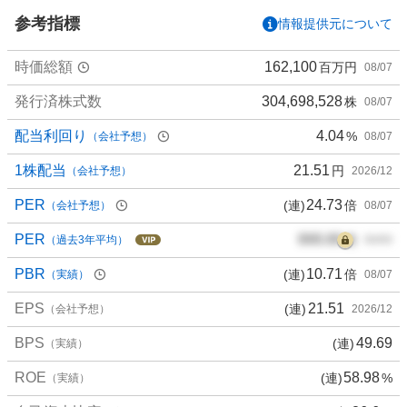
い
参考指標
情報提供元について
6
6
時価総額
162,100
百万円
08/07
.
6
発行済株式数
304,698,528
株
08/07
7
%
配当利回り
4.04
%
（会社予想）
08/07
、
買
1株配当
21.51
円
（会社予想）
2026/12
い
PER
24.73
(連)
倍
（会社予想）
08/07
た
い
PER
000.00
倍
（過去3年平均）
00/00
0
%
PBR
10.71
(連)
倍
（実績）
08/07
、
EPS
21.51
(連)
様
（会社予想）
2026/12
子
BPS
49.69
(連)
（実績）
見
1
ROE
58.98
(連)
%
（実績）
6