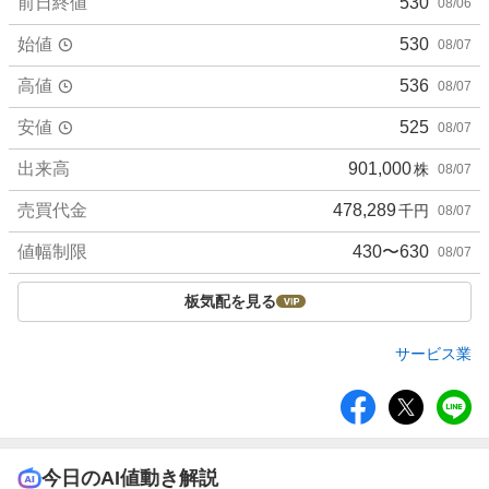
前日終値
530
08/06
始値
530
08/07
高値
536
08/07
安値
525
08/07
出来高
901,000
株
08/07
売買代金
478,289
千円
08/07
値幅制限
430〜630
08/07
板気配を見る
サービス業
シ
ェ
ア
今日のAI値動き解説