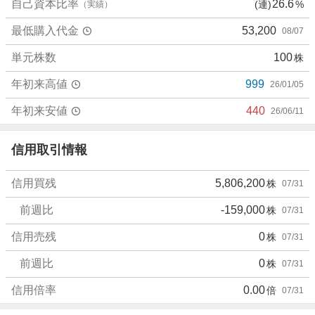
.
自己資本比率
26.6
(連)
%
（実績）
6
最低購入代金
53,200
08/07
7
%
単元株数
100
株
、
売
年初来高値
999
26/01/05
り
た
年初来安値
440
26/06/11
い
0
信用取引情報
%
、
信用買残
5,806,200
株
07/31
強
く
前週比
-159,000
株
07/31
売
り
信用売残
0
株
07/31
た
前週比
0
株
07/31
い
1
信用倍率
0.00
倍
07/31
6
.