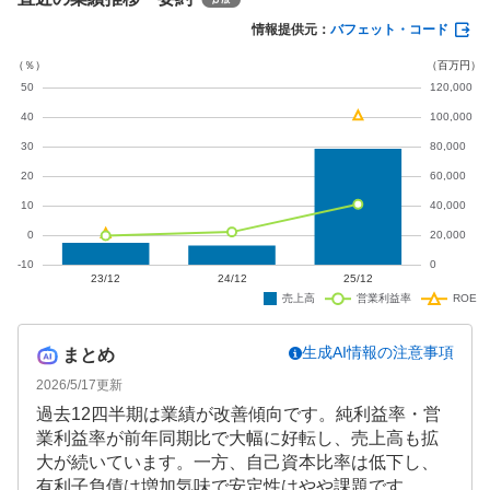
期予想も増収増益を見込んでおり、事業拡大が期待
情報提供元：
バフェット・コード
されます。
生成AI情報の注意事項
まとめ
2026/5/17
更新
過去12四半期は業績が改善傾向です。純利益率・営
業利益率が前年同期比で大幅に好転し、売上高も拡
大が続いています。一方、自己資本比率は低下し、
有利子負債は増加気味で安定性はやや課題です。