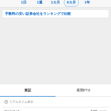
1日
1週
1カ月
6カ月
1年
お
手数料の安い証券会社をランキングで比較
知
ら
せ
株
東証
夜間PTS
価
詳
リアルタイム表示
細
値