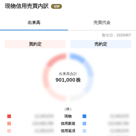
6
現物信用売買内訳
7
%
出来高
売買代金
取引日：
2026/8/7
買約定
売約定
出来高合計
901,000
株
（
株
）
買約定
12,345,678
現物
売約定
12,345,678
買約定
123,456,789
信用新規
売約定
123,456,789
買約定
12,345,678
信用返済
売約定
12,345,678