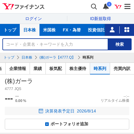
i
ログイン
ID新規取得
主
トップ
日本株
米国株
FX・為替
投資信託
ニュース
な
サ
銘
検索
ー
柄
ビ
を
トップ
日本株
(株)ガーラ【4777.Q】
時系列
ス
検
索
当
企業情報
業績
板気配
株主優待
時系列
売買内訳
(株)ガーラ
4777
JQS
---
---
--:--
リアルタイム株価
0.00
%
決算発表予定日
2026/8/14
ポートフォリオ追加