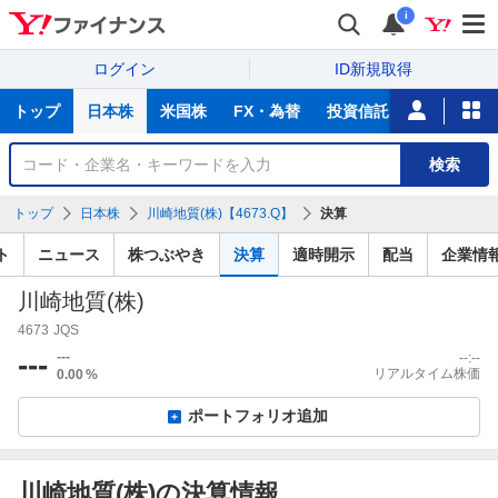
i
ログイン
ID新規取得
主
トップ
日本株
米国株
FX・為替
投資信託
ニュース
な
サ
銘
検索
ー
柄
ビ
を
トップ
日本株
川崎地質(株)【4673.Q】
決算
ス
検
索
ト
ニュース
株つぶやき
決算
適時開示
配当
企業情
川崎地質(株)
4673
JQS
---
---
--:--
リアルタイム株価
0.00
%
ポートフォリオ追加
川崎地質(株)の決算情報