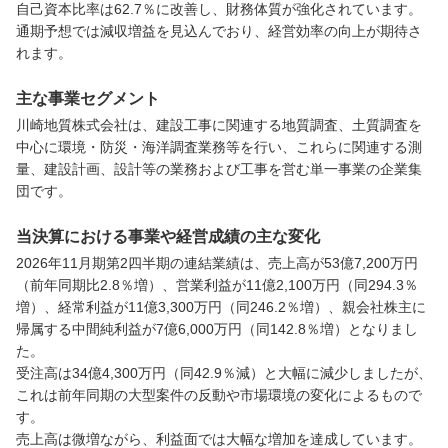
自己資本比率は62.7％に改善し、財務体質が強化されています。

通期予想では減収増益を見込んでおり、経営効率の向上が期待さ
れます。
主な事業セグメント
川崎地質株式会社は、建設工事に関連する地質調査、土質調査を
中心に環境・防災・海洋調査業務等を行い、これらに関連する測
量、建設計画、設計等の業務および工事を営む単一事業の企業集
団です。
当決算における事業や経営成績の主な変化
2026年11月期第2四半期の連結業績は、売上高が53億7,200万円
（前年同期比2.8％増）、営業利益が11億2,100万円（同294.3％
増）、経常利益が11億3,300万円（同246.2％増）、親会社株主に
帰属する中間純利益が7億6,000万円（同142.8％増）となりまし
た。

受注高は34億4,300万円（同42.9％減）と大幅に減少しましたが、
これは前年同期の大型案件の反動や市場環境の変化によるもので
す。

売上高は微増ながら、利益面では大幅な増加を達成しています。