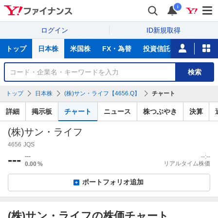
i
ログイン
ID新規取得
主
トップ
日本株
米国株
FX・為替
投資信託
ニュース
な
サ
銘
検索
ー
柄
ビ
を
トップ
日本株
(株)サン・ライフ【4656.Q】
チャート
ス
検
索
詳細
掲示板
チャート
ニュース
株つぶやき
決算
(株)サン・ライフ
4656
JQS
---
---
--:--
リアルタイム株価
0.00
%
ポートフォリオ追加
(株)サン・ライフの株価チャート