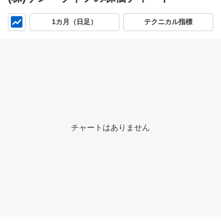
チ
1カ月（日足）
テクニカル指標
ャ
ー
ト
チャートはありません