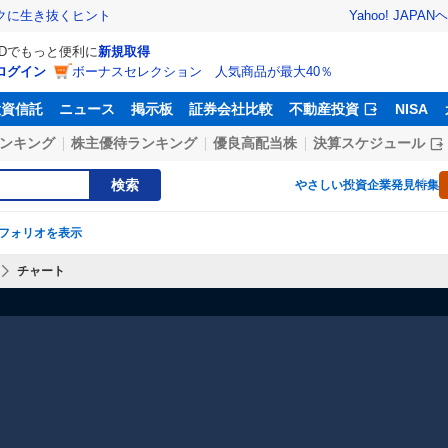
Yahoo! JAPAN
ヘ
トクに生き抜くヒント
IDでもっと便利に
新規取得
ログイン
ボーナスセレクション 人気商品が最大40％
投資信託
ニュース
掲示板
証券会社比較
不動産投資
NISA
ンキング
株主優待ランキング
優良高配当株
決算スケジュール
検索
やさしい投資
企業発見特集
フォリオを表示
チャート