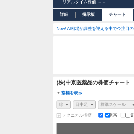
リアルタイム株価
--:--
詳細
掲示板
チャート
New! AI相場が調整を迎える中で今注目
(株)中京医薬品の株価チャート
チ
指標を表示
ャ
チ
ー
ャ
ト
ー
出来高
分
テクニカル指標
指
ト
標
の
設