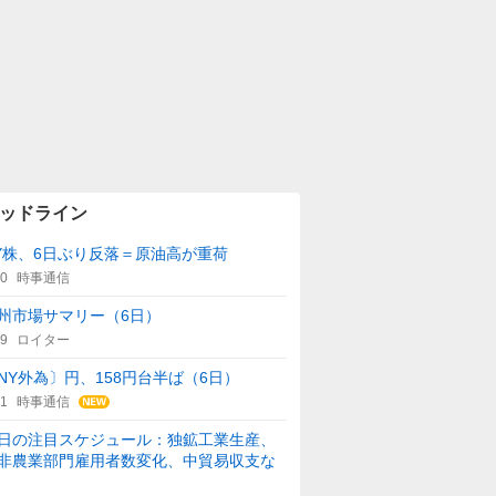
ッドライン
Y株、6日ぶり反落＝原油高が重荷
00
時事通信
州市場サマリー（6日）
59
ロイター
NY外為〕円、158円台半ば（6日）
21
時事通信
日の注目スケジュール：独鉱工業生産、
非農業部門雇用者数変化、中貿易収支な