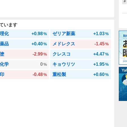
3
ています
理化
+0.98
ゼリア新薬
+1.03
%
%
薬品
+0.40
メドレクス
-1.45
%
%
塗
-2.99
クレスコ
+4.47
%
%
化学
0
キョウリツ
+1.95
%
%
印
-0.48
重松製
+0.60
%
%