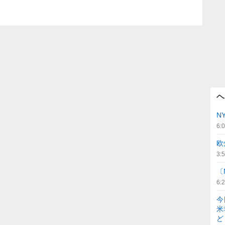
ヘ
N
6:
欧
3:
〔
6:
今
米
ど