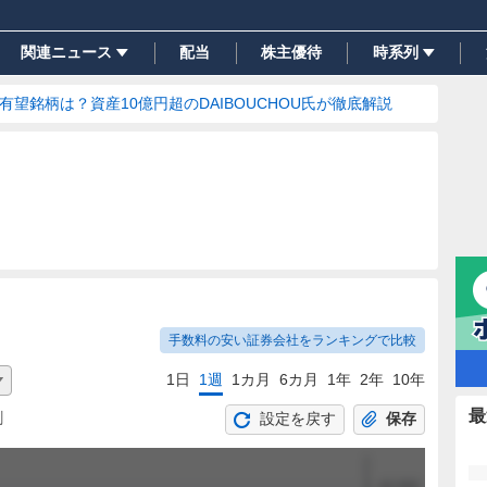
関連ニュース
配当
株主優待
時系列
の有望銘柄は？資産10億円超のDAIBOUCHOU氏が徹底解説
手数料の安い証券会社をランキングで比較
1日
1週
1カ月
6カ月
1年
2年
10年
最
割
設定を戻す
保存