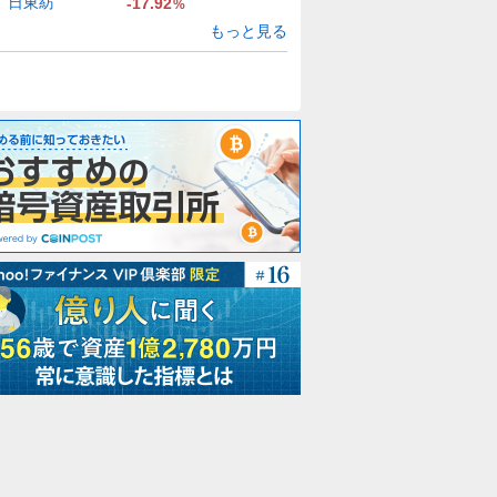
日東紡
-17.92
%
もっと見る