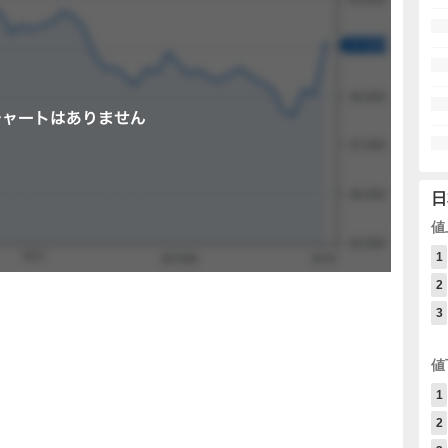
日
値
1
2
3
値
1
2