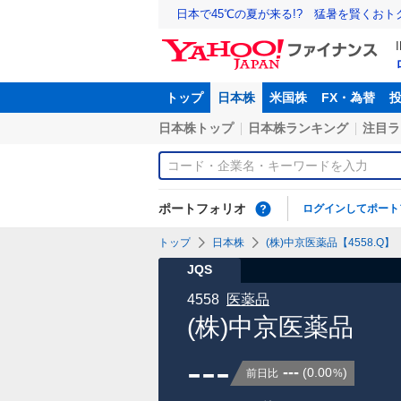
日本で45℃の夏が来る!? 猛暑を賢くお
トップ
日本株
米国株
FX・為替
日本株トップ
日本株ランキング
注目ラ
ポートフォリオ
ログインしてポート
トップ
日本株
(株)中京医薬品【4558.Q】
JQS
4558
医薬品
(株)中京医薬品
---
---
(
0.00
)
前日比
%