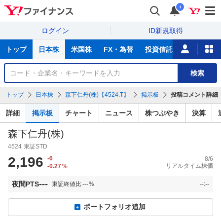
i
ログイン
ID新規取得
主
トップ
日本株
米国株
FX・為替
投資信託
ニュース
な
サ
銘
検索
ー
柄
ビ
を
トップ
日本株
森下仁丹(株)【4524.T】
掲示板
投稿コメント詳細
ス
検
索
詳細
掲示板
チャート
ニュース
株つぶやき
決算
森下仁丹(株)
4524
東証STD
2,196
-6
8/6
リアルタイム株価
-0.27
%
---
夜間PTS
東証終値比
---
%
--:--
ポートフォリオ追加