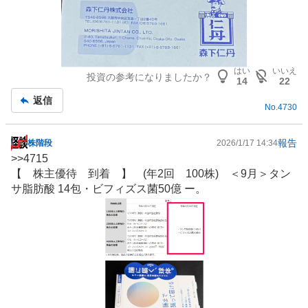
はい
いいえ
投資の参考になりましたか？
14
22
返信
No.
4730
報告
株階段
2026/1/17 14:34
掲
>>
4715
示
【
株主優待
到着 】 (年2回 100株) ＜9月＞タン
板
サ脂肪酸 14包・ビフィズス菌50億 ー。
記
事