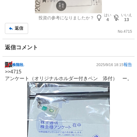
はい
いいえ
投資の参考になりましたか？
4
13
返信
No.
4715
返信コメント
報告
株階段.
2025/9/16 18:15
掲
>>
4715
示
アンケート（オリジナルホルダー付きペン 添付） ー。
板
記
事