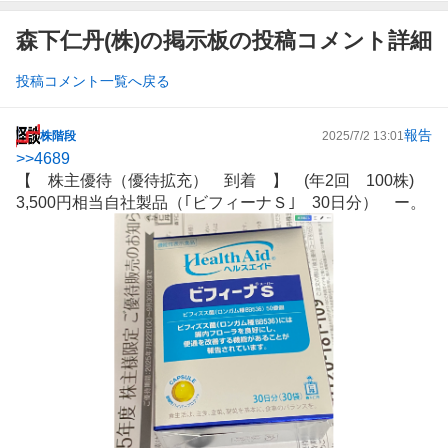
森下仁丹(株)の掲示板の投稿コメント詳細
投稿コメント一覧へ戻る
報告
株階段
2025/7/2 13:01
掲
>>
4689
示
【 株主優待（優待拡充） 到着 】 (年2回 100株)
板
3,500円相当自社製品（｢ビフィーナＳ｣ 30日分） ー。
記
事