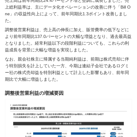
売上高は前年同期比24.4パーセント増と堅調に成長しました。売
上総利益率は、主にデータ化オペレーションの改善に伴う「Bill O
ne」の収益性向上によって、前年同期比1.3ポイント改善しまし
た。
調整後営業利益は、売上高の伸長に加え、販管費率の低下などに
より前年同期比137.0パーセントの大幅な増益となり、過去最高益
となりました。経常利益以下の段階利益についても、これらの利
益成長を背景に大幅な増益を実現しました。
なお、親会社株主に帰属する当期純利益は、前期は株式売却に伴
う特別損失を計上していた一方、今期は連結子会社であるログミ
ー社の株式売却益を特別利益として計上した影響もあり、前年同
期比で大幅に増益しました。
調整後営業利益の増減要因