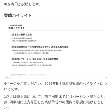
各サービスが目指す中期的な方向性
略を寺田が説明します。
質疑応答：中期財務方針の成長率の前提条件について
質疑応答：中期財務方針における主力商品とAI機能の位置づ
実績ハイライト
けについて
質疑応答：今期の計画における売上牽引要因と新規顧客純増
の影響について
質疑応答：新年度および中期的な採用方針とAI利活用の影響
について
質疑応答：「Sansan」の単価下落トレンドと今後の見通し
について
質疑応答：AI機能による業務効率化と名刺・請求書契約領域
からの自動化の重要性について
質疑応答：中期財務方針期間中の収益性改善の見通しについ
て
質疑応答：「Contract One」の中期財務方針期間中の黒字化
の可能性について
質疑応答：2026年5月末時点の「Sansan」「Bill One」の受
注動向について
4ページをご覧ください。2026年5月期通期実績のハイライトにつ
質疑応答：株主還元の枠の決定方針について
いてです。
質疑応答：キャピタルアロケーションの基本方針と株主還元
1点目は売上高について、前年同期比で24.5パーセント増となり、
の比率について
第3四半期に上方修正した業績予想の範囲内で順調に推移しまし
た。