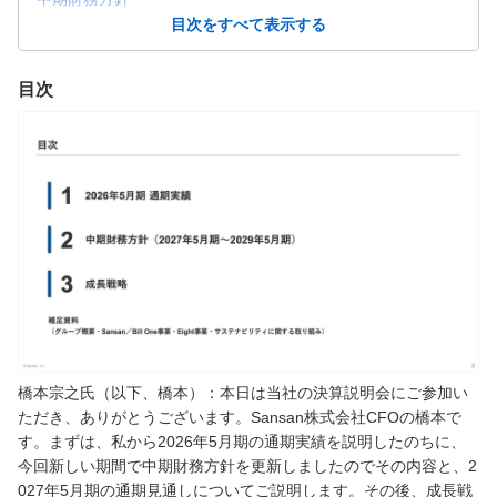
フリーキャッシュフローの創出
目次をすべて表示する
キャピタルアロケーションの基本方針
2027年5月期 業績見通し
2027年5月期 主要コストの見通し
目次
株主還元の実績と見通し
生成AI時代において高まる当社サービスの価値
成長フェーズに応じた収益性マネジメント
「Sansan」：業績推移
「Sansan」：提供価値の拡大
「Sansan」：オンライン会議連携
「Sansan」：「 AIサーチ」
「Sansan」：新料金プラン
「Bill One」：業績推移
「Bill One」：提供価値の拡大
「Bill One」：「AI自動照合」
「Bill One」：「AI自動起票」「自動承認」
「Bill One」：新料金プラン
「Contract One」：業績推移
橋本宗之氏（以下、橋本）：本日は当社の決算説明会にご参加い
「Contract One」：個別ソリューションの展開
ただき、ありがとうございます。Sansan株式会社CFOの橋本で
「Contract One」：料金プラン
す。まずは、私から2026年5月期の通期実績を説明したのちに、
「Eight」：業績推移
「Eight」：BtoB サービスの展開
今回新しい期間で中期財務方針を更新しましたのでその内容と、2
「Eight」：BtoB サービスの展開
027年5月期の通期見通しについてご説明します。その後、成長戦