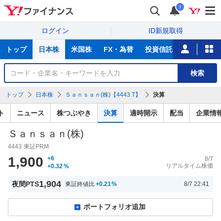
i
ログイン
ID新規取得
主
トップ
日本株
米国株
FX・為替
投資信託
ニュース
な
サ
銘
検索
ー
柄
ビ
を
トップ
日本株
Ｓａｎｓａｎ(株)【4443.T】
決算
ス
検
索
ト
ニュース
株つぶやき
決算
適時開示
配当
企業情
Ｓａｎｓａｎ(株)
4443
東証PRM
1,900
+6
8/7
リアルタイム株価
+0.32
%
1,904
夜間PTS
東証終値比
+0.21
%
8/7 22:41
ポートフォリオ追加