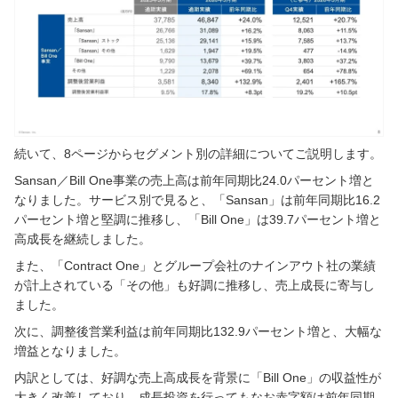
続いて、8ページからセグメント別の詳細についてご説明します。
Sansan／Bill One事業の売上高は前年同期比24.0パーセント増と
なりました。サービス別で見ると、「Sansan」は前年同期比16.2
パーセント増と堅調に推移し、「Bill One」は39.7パーセント増と
高成長を継続しました。
また、「Contract One」とグループ会社のナインアウト社の業績
が計上されている「その他」も好調に推移し、売上成長に寄与し
ました。
次に、調整後営業利益は前年同期比132.9パーセント増と、大幅な
増益となりました。
内訳としては、好調な売上高成長を背景に「Bill One」の収益性が
大きく改善しており、成長投資を行ってもなお赤字額は前年同期