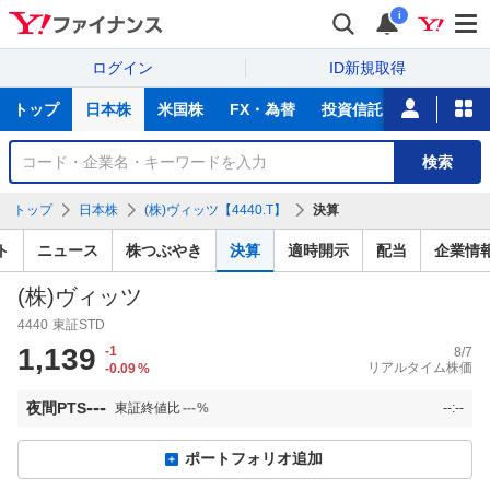
i
ログイン
ID新規取得
主
トップ
日本株
米国株
FX・為替
投資信託
ニュース
な
サ
銘
検索
ー
柄
ビ
を
トップ
日本株
(株)ヴィッツ【4440.T】
決算
ス
検
索
ト
ニュース
株つぶやき
決算
適時開示
配当
企業情
(株)ヴィッツ
4440
東証STD
1,139
-1
8/7
リアルタイム株価
-0.09
%
---
夜間PTS
東証終値比
---
%
--:--
ポートフォリオ追加