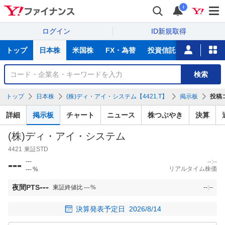
i
ログイン
ID新規取得
主
トップ
日本株
米国株
FX・為替
投資信託
ニュース
な
サ
銘
検索
ー
柄
ビ
を
トップ
日本株
(株)ディ・アイ・システム【4421.T】
掲示板
投稿
ス
検
索
詳細
掲示板
チャート
ニュース
株つぶやき
決算
(株)ディ・アイ・システム
4421
東証STD
---
---
--:--
リアルタイム株価
---
%
---
夜間PTS
東証終値比
---
%
--:--
決算発表予定日
2026/8/14