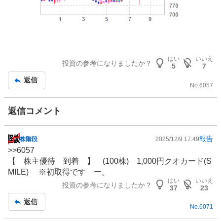
はい
いいえ
投資の参考になりましたか？
5
7
返信
No.
6057
返信コメント
報告
株階段
2025/12/9 17:49
掲
>>
6057
示
【
株主優待
到着 】 (100株) 1,000円クオカード(S
板
MILE) ※初取得です ー。
記
はい
いいえ
投資の参考になりましたか？
事
37
23
返信
No.
6071