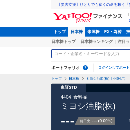
【災害支援】ひとりでも多くの命を救う「
トップ
日本株
米国株
FX・為替
日本株トップ
日本株ランキング
注目ラ
ポートフォリオ
ログインしてポート
トップ
日本株
ミヨシ油脂(株)【4404.T】
東証STD
4404
食料品
ミヨシ油脂(株)
---
---
(
0.00
)
前日比
%