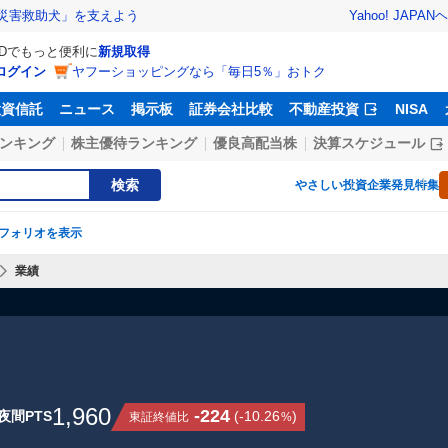
Yahoo! JAPAN
ヘ
災害救助犬」を支えよう
IDでもっと便利に
新規取得
ログイン
ヤフーショッピングなら「毎日5％」おトク
投資信託
ニュース
掲示板
証券会社比較
不動産投資
NISA
ンキング
株主優待ランキング
優良高配当株
決算スケジュール
検索
やさしい投資
企業発見特集
フォリオを表示
業績
1,960
-224
夜間PTS
(
-10.26
)
東証終値比
%