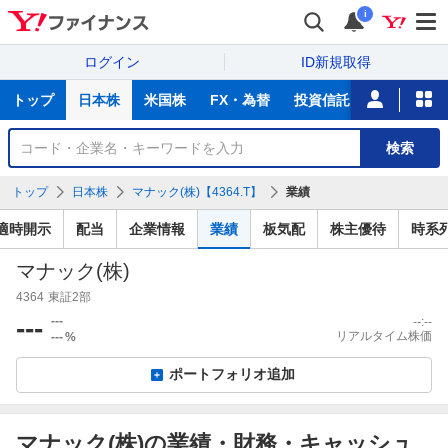
i
ログイン
ID新規取得
主
トップ
日本株
米国株
FX・為替
投資信託
ニュース
な
サ
銘
検索
ー
柄
ビ
を
トップ
日本株
マナック(株)【4364.T】
業績
ス
検
索
適時開示
配当
企業情報
業績
板気配
株主優待
時系
マナック(株)
4364
東証2部
---
---
--:--
リアルタイム株価
---
%
ポートフォリオ追加
マナック(株)の業績・財務・キャッシュ