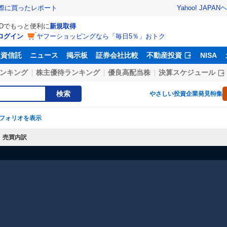
Yahoo! JAPAN
ヘ
実際に買ったレポート
IDでもっと便利に
新規取得
ログイン
ヤフーショッピングなら「毎日5％」おトク
投資信託
ニュース
掲示板
証券会社比較
不動産投資
NISA
ンキング
株主優待ランキング
優良高配当株
決算スケジュール
検索
やさしい投資
企業発見特集
フォリオを表示
売買内訳