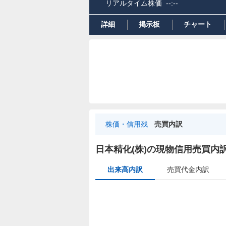
リアルタイム株価
--:--
詳細
掲示板
チャート
株価・信用残
売買内訳
出
来
日本精化(株)の現物信用売買内
高
出来高内訳
売買代金内訳
内
訳