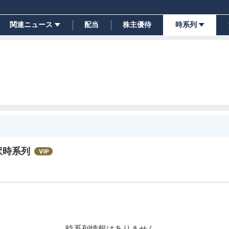
関連ニュース
配当
株主優待
時系列
訳時系列
時系列情報はありません。