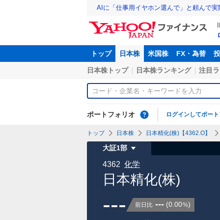
AIに「仕事用イヤホン選んで」と頼んで
トップ
日本株
米国株
FX・為替
日本株トップ
日本株ランキング
注目ラ
ポートフォリオ
ログインしてポート
トップ
日本株
日本精化(株)【4362.O】
大証1部
4362
化学
日本精化(株)
---
---
(
0.00
)
前日比
%