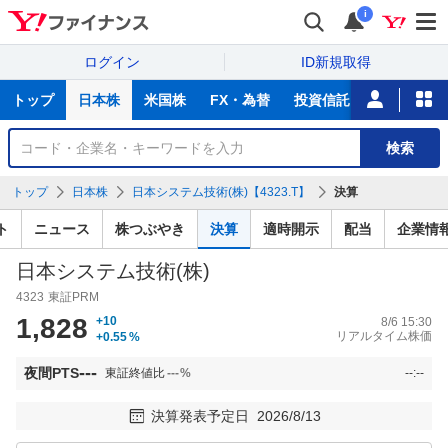
i
ログイン
ID新規取得
主
トップ
日本株
米国株
FX・為替
投資信託
ニュース
な
サ
銘
検索
ー
柄
ビ
を
トップ
日本株
日本システム技術(株)【4323.T】
決算
ス
検
索
ト
ニュース
株つぶやき
決算
適時開示
配当
企業情
日本システム技術(株)
4323
東証PRM
1,828
+10
8/6 15:30
リアルタイム株価
+0.55
%
---
夜間PTS
東証終値比
---
%
--:--
決算発表予定日
2026/8/13