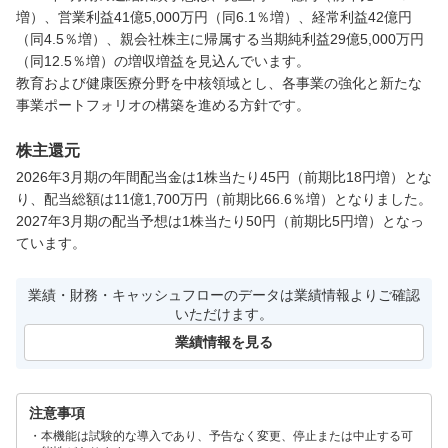
増）、営業利益41億5,000万円（同6.1％増）、経常利益42億円
（同4.5％増）、親会社株主に帰属する当期純利益29億5,000万円
（同12.5％増）の増収増益を見込んでいます。

教育および健康医療分野を中核領域とし、各事業の強化と新たな
事業ポートフォリオの構築を進める方針です。
株主還元
2026年3月期の年間配当金は1株当たり45円（前期比18円増）とな
り、配当総額は11億1,700万円（前期比66.6％増）となりました。

2027年3月期の配当予想は1株当たり50円（前期比5円増）となっ
ています。
業績・財務・キャッシュフローのデータは業績情報よりご確認
いただけます。
業績情報を見る
注意事項
本機能は試験的な導入であり、予告なく変更、停止または中止する可