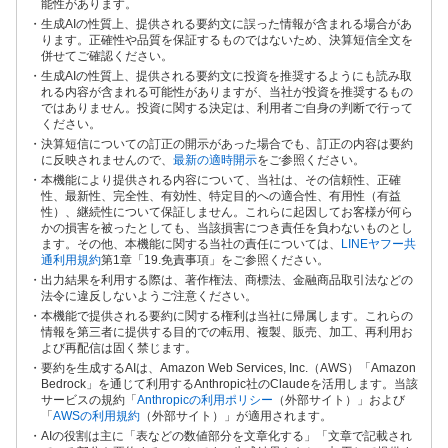
能性があります。
生成AIの性質上、提供される要約文に誤った情報が含まれる場合があ
ります。正確性や品質を保証するものではないため、決算短信全文を
併せてご確認ください。
生成AIの性質上、提供される要約文に投資を推奨するようにも読み取
れる内容が含まれる可能性がありますが、当社が投資を推奨するもの
ではありません。投資に関する決定は、利用者ご自身の判断で行って
ください。
決算短信についての訂正の開示があった場合でも、訂正の内容は要約
に反映されませんので、
最新の適時開示
をご参照ください。
本機能により提供される内容について、当社は、その信頼性、正確
性、最新性、完全性、有効性、特定目的への適合性、有用性（有益
性）、継続性について保証しません。これらに起因してお客様が何ら
かの損害を被ったとしても、当該損害につき責任を負わないものとし
ます。その他、本機能に関する当社の責任については、
LINEヤフー共
通利用規約
第1章「19.免責事項」をご参照ください。
出力結果を利用する際は、著作権法、商標法、金融商品取引法などの
法令に違反しないようご注意ください。
本機能で提供される要約に関する権利は当社に帰属します。これらの
情報を第三者に提供する目的での転用、複製、販売、加工、再利用お
よび再配信は固く禁じます。
要約を生成するAIは、Amazon Web Services, Inc.（AWS）「Amazon
Bedrock」を通じて利用するAnthropic社のClaudeを活用します。当該
サービスの規約「
Anthropicの利用ポリシー
（外部サイト）」および
「
AWSの利用規約
（外部サイト）」が適用されます。
AIの役割は主に「表などの数値部分を文章化する」「文章で記載され