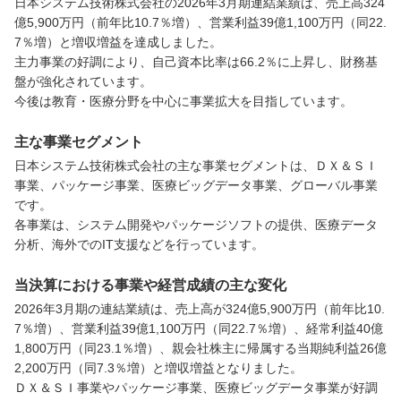
日本システム技術株式会社の2026年3月期連結業績は、売上高324
億5,900万円（前年比10.7％増）、営業利益39億1,100万円（同22.
7％増）と増収増益を達成しました。

主力事業の好調により、自己資本比率は66.2％に上昇し、財務基
盤が強化されています。

今後は教育・医療分野を中心に事業拡大を目指しています。
主な事業セグメント
日本システム技術株式会社の主な事業セグメントは、ＤＸ＆ＳＩ
事業、パッケージ事業、医療ビッグデータ事業、グローバル事業
です。

各事業は、システム開発やパッケージソフトの提供、医療データ
分析、海外でのIT支援などを行っています。
当決算における事業や経営成績の主な変化
2026年3月期の連結業績は、売上高が324億5,900万円（前年比10.
7％増）、営業利益39億1,100万円（同22.7％増）、経常利益40億
1,800万円（同23.1％増）、親会社株主に帰属する当期純利益26億
2,200万円（同7.3％増）と増収増益となりました。

ＤＸ＆ＳＩ事業やパッケージ事業、医療ビッグデータ事業が好調