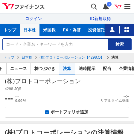
i
ログイン
ID新規取得
主
トップ
日本株
米国株
FX・為替
投資信託
ニュース
な
サ
銘
検索
ー
柄
ビ
を
トップ
日本株
(株)プロトコーポレーション【4298.Q】
決算
ス
検
索
ト
ニュース
株つぶやき
決算
適時開示
配当
企業情
(株)プロトコーポレーション
4298
JQS
---
---
--:--
リアルタイム株価
0.00
%
ポートフォリオ追加
(株)プロトコーポレーションの決算情報