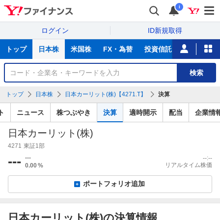
i
ログイン
ID新規取得
主
トップ
日本株
米国株
FX・為替
投資信託
ニュース
な
サ
銘
検索
ー
柄
ビ
を
トップ
日本株
日本カーリット(株)【4271.T】
決算
ス
検
索
ト
ニュース
株つぶやき
決算
適時開示
配当
企業情
日本カーリット(株)
4271
東証1部
---
---
--:--
リアルタイム株価
0.00
%
ポートフォリオ追加
日本カーリット(株)の決算情報