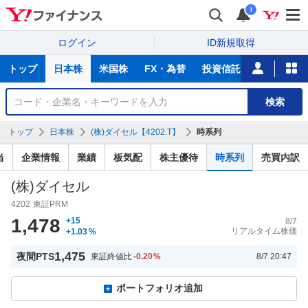
i
ログイン
ID新規取得
主
トップ
日本株
米国株
FX・為替
投資信託
ニュース
な
サ
銘
検索
ー
柄
ビ
を
トップ
日本株
(株)ダイセル【4202.T】
時系列
ス
検
索
当
企業情報
業績
板気配
株主優待
時系列
売買内訳
(株)ダイセル
4202
東証PRM
1,478
+15
8/7
リアルタイム株価
+1.03
%
1,475
夜間PTS
東証終値比
-0.20
%
8/7 20:47
ポートフォリオ追加