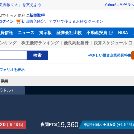
Yahoo! JAPAN
ヘ
災害救助犬」を支えよう
IDでもっと便利に
新規取得
ログイン
初回購入限定、アプリで使えるお得なクーポン
投資信託
ニュース
掲示板
証券会社比較
不動産投資
NISA
ンキング
株主優待ランキング
優良高配当株
決算スケジュール
検索
やさしい投資
企業発見特集
フォリオを表示
業績
.55ドル
）
19,360
320
+350
(
-6.49
)
夜間PTS
(
+1.84
)
東証終値比
%
%