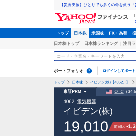
【災害支援】ひとりでも多くの命を救う「
トップ
日本株
米国株
FX・為替
日本株トップ
日本株ランキング
注目ラ
ポートフォリオ
ログインしてポート
トップ
日本株
イビデン(株)【4062.T】
東証PRM
OTC
（
34
4062
電気機器
イビデン(株)
19,010
-1,
前日比