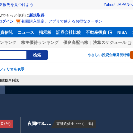
Yahoo! JAPAN
ヘ
支援先を見つけよう
IDでもっと便利に
新規取得
ログイン
初回購入限定、アプリで使えるお得なクーポン
投資信託
ニュース
掲示板
証券会社比較
不動産投資
NISA
ンキング
株主優待ランキング
優良高配当株
決算スケジュール
検索
やさしい投資
企業発見特集
フォリオを表示
AI値動き解説
---
---
.07
)
夜間PTS
(
---
)
東証終値比
%
%