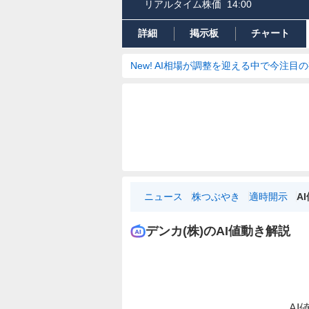
リアルタイム株価
14:00
詳細
掲示板
チャート
New! AI相場が調整を迎える中で今注目
ニュース
株つぶやき
適時開示
A
デンカ(株)のAI値動き解説
AI