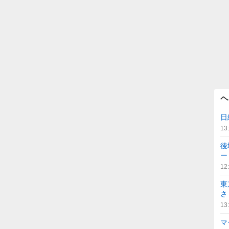
ヘ
日
13
後
ー
12
東
さ
13
マ