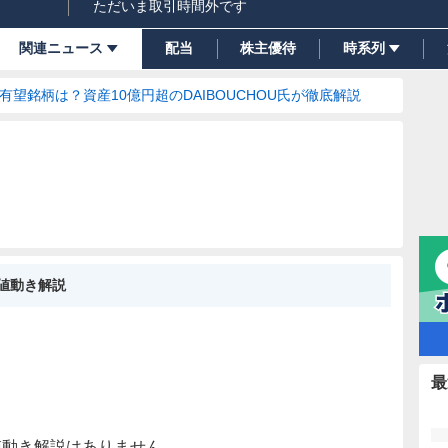
ただいま取引時間外です
関連ニュース
配当
株主優待
時系列
の有望銘柄は？資産10億円超のDAIBOUCHOU氏が徹底解説
I値動き解説
最
値動き解説はありません