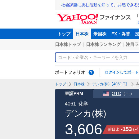
社会課題に挑む活動を知って、共感できる
トップ
日本株
米国株
FX・為替
日本株トップ
日本株ランキング
注目ラ
ポートフォリオ
ログインしてポート
トップ
日本株
デンカ(株)【4061.T】
東証PRM
OTC
（
---
）
4061
化学
デンカ(株)
3,606
-153
(
-4
前日比