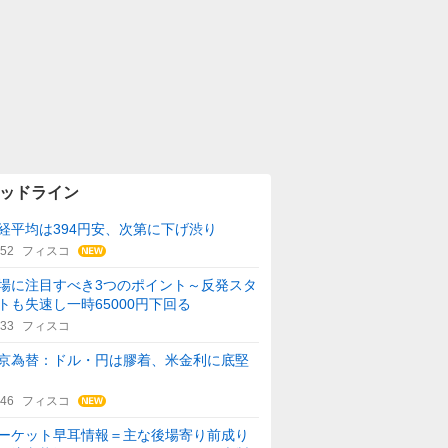
ッドライン
経平均は394円安、次第に下げ渋り
:52
フィスコ
場に注目すべき3つのポイント～反発スタ
トも失速し一時65000円下回る
:33
フィスコ
京為替：ドル・円は膠着、米金利に底堅
:46
フィスコ
ーケット早耳情報＝主な後場寄り前成り