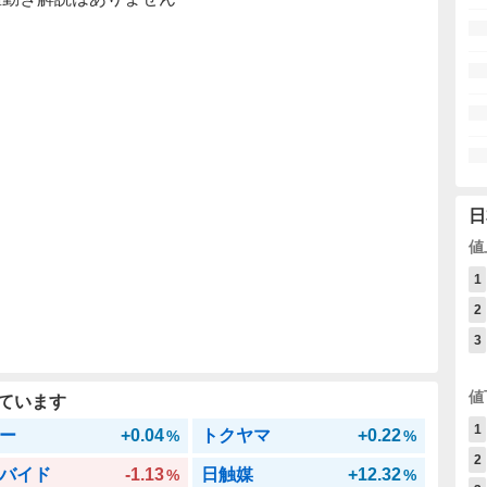
日
値
1
2
3
値
ています
1
ー
+0.04
トクヤマ
+0.22
%
%
2
バイド
-1.13
日触媒
+12.32
%
%