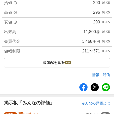
始値
290
08/05
高値
296
08/05
安値
290
08/05
出来高
11,800
株
08/05
売買代金
3,468
千円
08/05
値幅制限
211〜371
08/05
板気配を見る
情報・通信
シ
ェ
ア
掲示板「みんなの評価」
みんなの評価とは