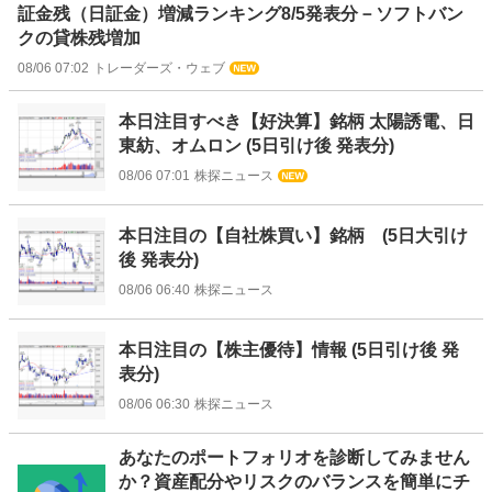
証金残（日証金）増減ランキング8/5発表分－ソフトバン
クの貸株残増加
08/06 07:02
トレーダーズ・ウェブ
本日注目すべき【好決算】銘柄 太陽誘電、日
東紡、オムロン (5日引け後 発表分)
08/06 07:01
株探ニュース
本日注目の【自社株買い】銘柄 (5日大引け
後 発表分)
08/06 06:40
株探ニュース
本日注目の【株主優待】情報 (5日引け後 発
表分)
08/06 06:30
株探ニュース
お
あなたのポートフォリオを診断してみません
知
か？資産配分やリスクのバランスを簡単にチ
ら