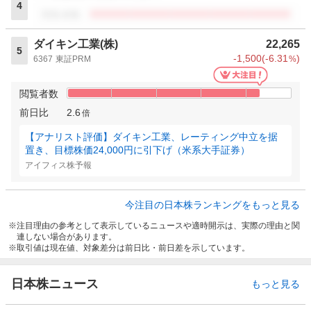
4
閲覧者数
ダイキン工業(株)
22,265
5
-1,500
(
-6.31
)
6367
東証PRM
%
閲覧者数
前日比
2.6
倍
【アナリスト評価】ダイキン工業、レーティング中立を据
置き、目標株価24,000円に引下げ（米系大手証券）
アイフィス株予報
今注目の日本株ランキングをもっと見る
注目理由の参考として表示しているニュースや適時開示は、実際の理由と関
連しない場合があります。
取引値は現在値、対象差分は前日比・前日差を示しています。
日本株ニュース
もっと見る