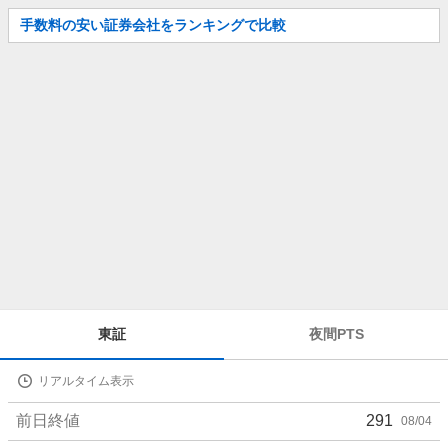
お
手数料の安い証券会社をランキングで比較
知
ら
せ
株
東証
夜間PTS
価
詳
リアルタイム表示
細
値
前日終値
291
08/04