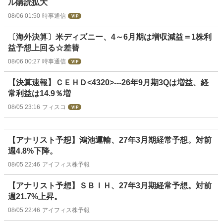
ル購読拡大
08/06 01:50
時事通信
〔海外決算〕米ディズニー、4～6月期は増収減益＝1株利
益予想上回る☆差替
08/06 00:27
時事通信
【決算速報】ＣＥＨＤ<4320>---26年9月期3Qは増益、経
常利益は14.9％増
08/05 23:16
フィスコ
【アナリスト予想】鴻池運輸、27年3月期経常予想。対前
週4.8%下降。
08/05 22:46
アイフィス株予報
【アナリスト予想】ＳＢＩＨ、27年3月期経常予想。対前
週21.7%上昇。
08/05 22:46
アイフィス株予報