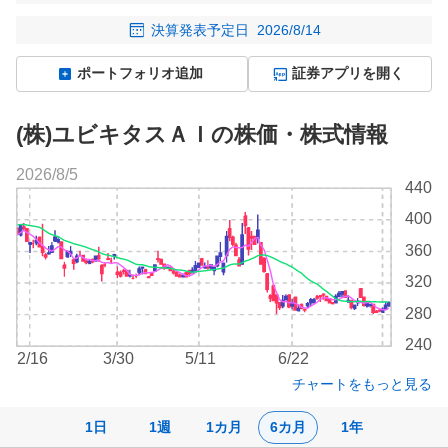
決算発表予定日
2026/8/14
ポートフォリオ追加
証券アプリを開く
(株)ユビキタスＡＩの株価・株式情報
2026/8/5
株
440
価
400
チ
ャ
360
ー
320
ト
280
240
2/16
3/30
5/11
6/22
チャートをもっと見る
1日
1週
1カ月
6カ月
1年