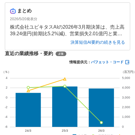
まとめ
2026/5/20
発表分
株式会社ユビキタスAIの2026年3月期決算は、売上高
39.24億円(前期比5.2%減)、営業損失2.01億円と業績
が悪化しました。のれんの減損損失計上や構造改革
決算短信AI要約の続きを見る
の推進により、親会社株主に帰属する当期純損失は5.
直近の業績推移・要約
18億円となりました。次期も損失計上を見込んでお
り、収益性の改善が課題となっています。
情報提供元：
バフェット・コード