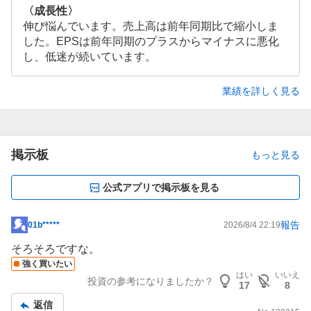
〈成長性〉
伸び悩んでいます。売上高は前年同期比で縮小しま
した。EPSは前年同期のプラスからマイナスに悪化
し、低迷が続いています。
業績を詳しく見る
掲示板
もっと見る
公式アプリで掲示板を見る
報告
01b*****
2026/8/4 22:19
掲
示
そろそろですな。
板
強く買いたい
はい
いいえ
記
投資の参考になりましたか？
17
8
事
返信