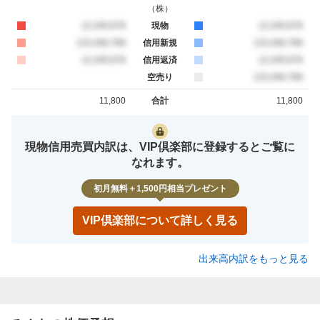
（
株
）
買約定
12,345,678
現物
売約定
12,345,678
買約定
123,456,789
信用新規
売約定
123,456,789
買約定
12,345,678
信用返済
売約定
12,345,678
空売り
売約定
123,456,789
11,800
合計
11,800
買約定
売約定
現物信用売買内訳は、VIP倶楽部に登録するとご覧に
なれます。
初月無料＋1,500円相当プレゼント
VIP倶楽部について詳しく見る
出来高内訳をもっと見る