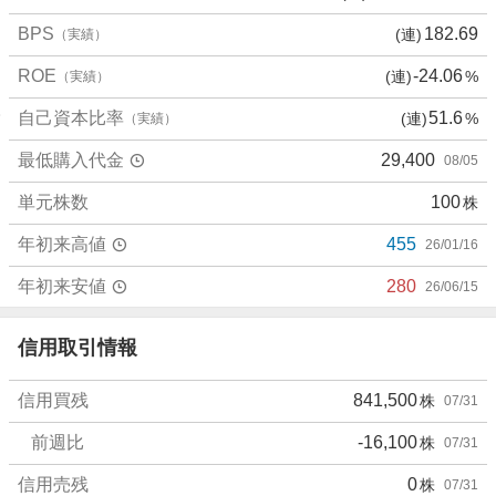
0
BPS
182.69
(連)
（実績）
%
、
ROE
-24.06
(連)
%
（実績）
売
り
自己資本比率
51.6
(連)
%
（実績）
た
最低購入代金
29,400
08/05
い
0
単元株数
100
株
%
、
年初来高値
455
26/01/16
強
く
年初来安値
280
26/06/15
売
り
信用取引情報
た
い
信用買残
841,500
株
07/31
0
%
前週比
-16,100
株
07/31
信用売残
0
株
07/31