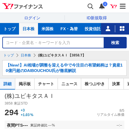
i
ログイン
ID新規取得
主
トップ
日本株
米国株
FX・為替
投資信託
ニュース
な
サ
銘
検索
ー
柄
ビ
を
トップ
日本株
(株)ユビキタスＡＩ【3858.T】
ス
検
お
索
【New!】AI相場が調整を迎える中で今注目の有望銘柄は？資産1
知
0億円超のDAIBOUCHOU氏が徹底解説
ら
せ
詳細
掲示板
チャート
ニュース
株つぶやき
決算
(株)ユビキタスＡＩ
3858
東証STD
294
+3
8/5
リアルタイム株価
+1.03
%
---
夜間PTS
東証終値比
---
%
--:--