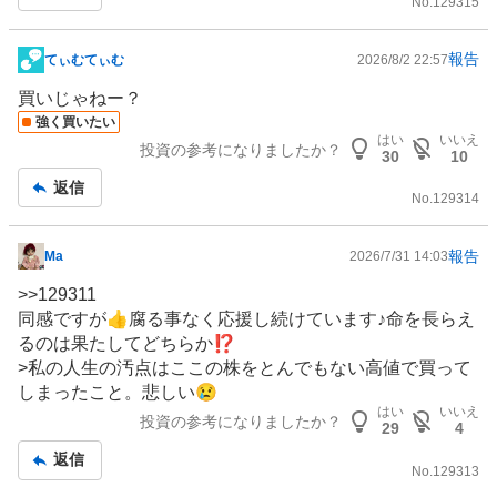
No.
129315
報告
てぃむてぃむ
2026/8/2 22:57
掲
示
買いじゃねー？
板
強く買いたい
はい
いいえ
記
投資の参考になりましたか？
30
10
事
返信
No.
129314
報告
Ma
2026/7/31 14:03
掲
示
>>
129311
板
同感ですが👍腐る事なく応援し続けています♪命を長らえ
記
るのは果たしてどちらか⁉️
事
>私の人生の汚点はここの株をとんでもない高値で買って
しまったこと。悲しい😢
はい
いいえ
投資の参考になりましたか？
29
4
返信
No.
129313