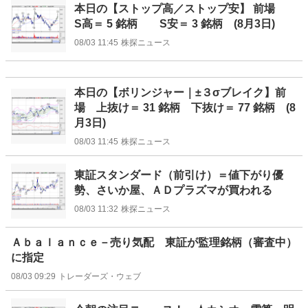
本日の【ストップ高／ストップ安】 前場
S高＝ 5 銘柄 S安＝ 3 銘柄 (8月3日)
08/03 11:45
株探ニュース
本日の【ボリンジャー｜±３σブレイク】前
場 上抜け＝ 31 銘柄 下抜け＝ 77 銘柄 (8
月3日)
08/03 11:45
株探ニュース
東証スタンダード（前引け）＝値下がり優
勢、さいか屋、ＡＤプラズマが買われる
08/03 11:32
株探ニュース
Ａｂａｌａｎｃｅ－売り気配 東証が監理銘柄（審査中）
に指定
08/03 09:29
トレーダーズ・ウェブ