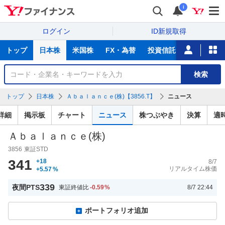
i
ログイン
ID新規取得
主
トップ
日本株
米国株
FX・為替
投資信託
ニュース
な
サ
銘
検索
ー
柄
ビ
を
トップ
日本株
Ａｂａｌａｎｃｅ(株)【3856.T】
ニュース
ス
検
索
詳細
掲示板
チャート
ニュース
株つぶやき
決算
適
Ａｂａｌａｎｃｅ(株)
3856
東証STD
341
+18
8/7
リアルタイム株価
+5.57
%
339
夜間PTS
東証終値比
-0.59
%
8/7 22:44
ポートフォリオ追加