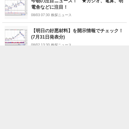
今朝の注目ニュース！ ★カシオ、電算、明
電舎などに注目！
08/03 07:30
株探ニュース
【明日の好悪材料】を開示情報でチェック！
(7月31日発表分)
08/02 13:30
株探ニュース
東証、Abalance株式の売買を午後4時30分まで一時停止
＝監理銘柄指定で
07/31 18:24
時事通信
前場のランキング【値上がり率】 (7月30日)
07/30 11:47
株探ニュース
前日に動いた銘柄 part1日本電技、三井松島HD、KOAな
ど