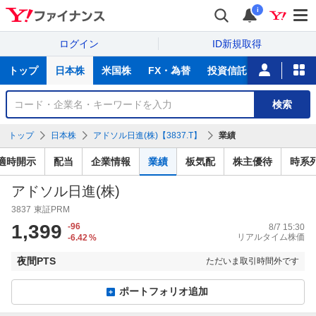
i
ログイン
ID新規取得
主
トップ
日本株
米国株
FX・為替
投資信託
ニュース
な
サ
銘
検索
ー
柄
ビ
を
トップ
日本株
アドソル日進(株)【3837.T】
業績
ス
検
索
適時開示
配当
企業情報
業績
板気配
株主優待
時系
アドソル日進(株)
3837
東証PRM
1,399
-96
8/7 15:30
リアルタイム株価
-6.42
%
夜間PTS
ただいま取引時間外です
ポートフォリオ追加