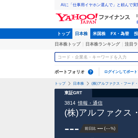
AIに「仕事用イヤホン選んで」と頼んで
トップ
日本株
米国株
FX・為替
日本株トップ
日本株ランキング
注目ラ
ポートフォリオ
ログインしてポート
トップ
日本株
(株)アルファクス・フード・
東証GRT
3814
情報・通信
(株)アルファクス
---
---
(
---
)
前日比
%