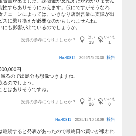
報告書が出ました。課徴金が支払えたかわかりません
能性すらありそうにみえます。仮にですがそうなれ
食
チェーン
によっては、いきなり店舗営業に支障が出
ビスに乗り換えが必要なのかもしれませんね。
いにも影響が出ているのでしょうか。
はい
いいえ
投資の参考になりましたか？
13
1
報告
No.
40812
2026/1/5 23:38
0,000円
人減るので出島分も想像つきますね。
取るのでしょう。
ことはありそうですね。
はい
いいえ
投資の参考になりましたか？
26
0
報告
No.
40811
2025/12/10 18:09
は継続すると発表があったので最終日の買いが報われ