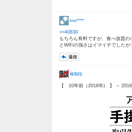
koa*****
>>
40830
もちろん有料ですが、食べ放題の
とWiFiの強さはイマイチでしたが
返信
株階段.
【 10年前（2016年) 】 ～ 201