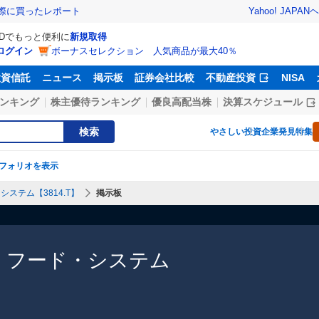
Yahoo! JAPAN
ヘ
実際に買ったレポート
IDでもっと便利に
新規取得
ログイン
ボーナスセレクション 人気商品が最大40％
投資信託
ニュース
掲示板
証券会社比較
不動産投資
NISA
ンキング
株主優待ランキング
優良高配当株
決算スケジュール
検索
やさしい投資
企業発見特集
フォリオを表示
システム【3814.T】
掲示板
・フード・システム