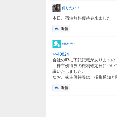
億りたい！
本日、宿泊無料優待券来ました
返信
e83*****
>>
40824
会社の
IR
に下記記載がありますの
「
株主優待
券の権利確定日について
議いたしました。
なお、株主優待券は、招集通知と
返信