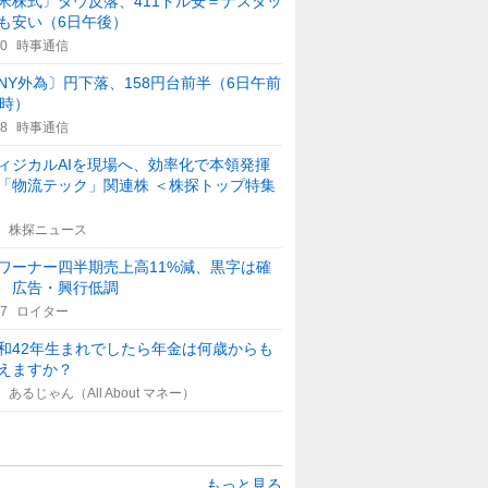
米株式〕ダウ反落、411ドル安＝ナスダッ
も安い（6日午後）
10
時事通信
NY外為〕円下落、158円台前半（6日午前
1時）
08
時事通信
ィジカルAIを現場へ、効率化で本領発揮
「物流テック」関連株 ＜株探トップ特集
株探ニュース
ワーナー四半期売上高11%減、黒字は確
 広告・興行低調
17
ロイター
和42年生まれでしたら年金は何歳からも
えますか？
あるじゃん（All About マネー）
もっと見る