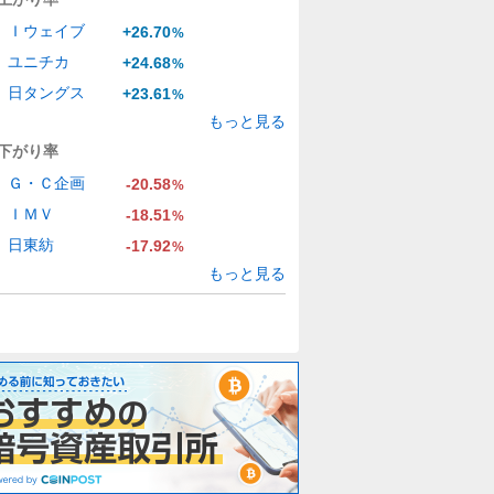
Ｉウェイブ
+26.70
%
ユニチカ
+24.68
%
日タングス
+23.61
%
もっと見る
下がり率
Ｇ・Ｃ企画
-20.58
%
ＩＭＶ
-18.51
%
日東紡
-17.92
%
もっと見る