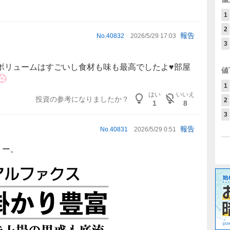
1
2
報告
No.
40832
2026/5/29 17:03
3
ボリュームはすごいし食材も味も最高でしたよ♥部屋
値
💮
1
はい
いいえ
投資の参考になりましたか？
2
1
8
3
報告
No.
40831
2026/5/29 0:51
6 ー。