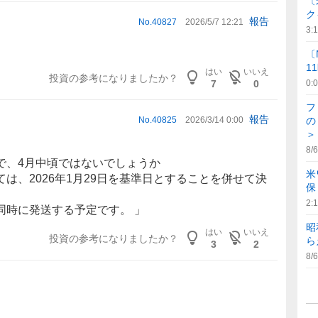
〔
ク
報告
No.
40827
2026/5/7 12:21
3:
〔
1
はい
いいえ
投資の参考になりましたか？
7
0
0:
フ
報告
No.
40825
2026/3/14 0:00
の
＞
8/6
で、4月中頃ではないでしょうか
米
は、2026年1月29日を基準日とすることを併せて決
保
2:
同時に発送する予定です。 」
昭
はい
いいえ
投資の参考になりましたか？
ら
3
2
8/6