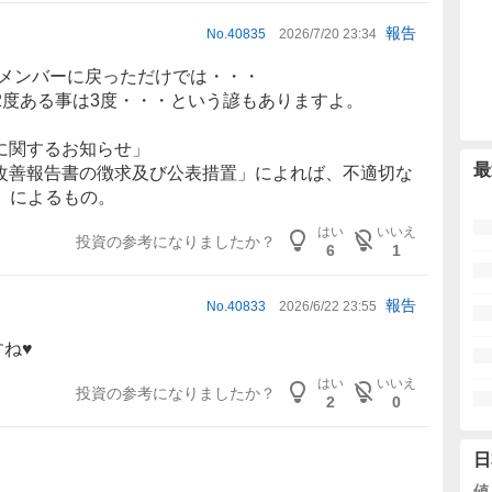
報告
No.
40835
2026/7/20 23:34
のメンバーに戻っただけでは・・・
2度ある事は3度・・・という諺もありますよ。
令に関するお知らせ」
最
た「改善報告書の徴求及び公表措置」によれば、不適切な
」によるもの。
はい
いいえ
投資の参考になりましたか？
6
1
報告
No.
40833
2026/6/22 23:55
ね♥
はい
いいえ
投資の参考になりましたか？
2
0
日
値