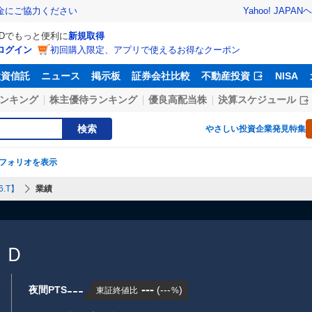
Yahoo! JAPAN
ヘ
金にご協力ください
IDでもっと便利に
新規取得
ログイン
初回購入限定、アプリで使えるお得なクーポン
投資信託
ニュース
掲示板
証券会社比較
不動産投資
NISA
ンキング
株主優待ランキング
優良高配当株
決算スケジュール
検索
やさしい投資
企業発見特集
フォリオを表示
.T】
業績
ＨＤ
---
---
夜間PTS
(
---
)
東証終値比
%