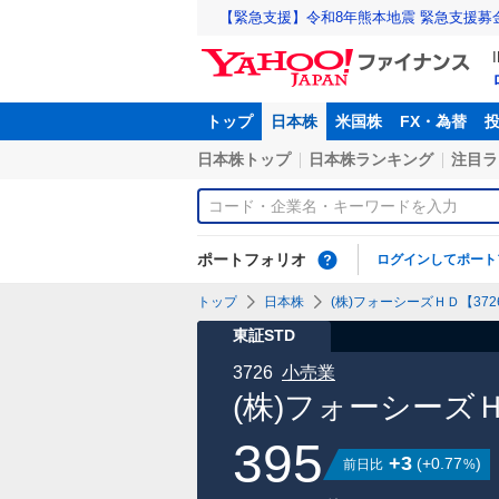
【緊急支援】令和8年熊本地震 緊急支援募
トップ
日本株
米国株
FX・為替
日本株トップ
日本株ランキング
注目ラ
ポートフォリオ
ログインしてポート
トップ
日本株
(株)フォーシーズＨＤ【3726
東証STD
3726
小売業
(株)フォーシーズ
395
+3
(
+0.77
)
前日比
%