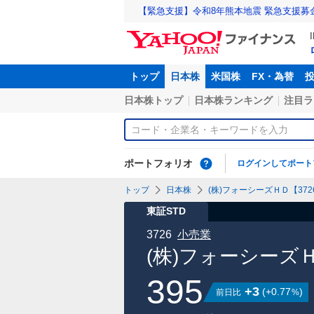
【緊急支援】令和8年熊本地震 緊急支援募
トップ
日本株
米国株
FX・為替
日本株トップ
日本株ランキング
注目ラ
ポートフォリオ
ログインしてポート
トップ
日本株
(株)フォーシーズＨＤ【3726
東証STD
3726
小売業
(株)フォーシーズ
395
+3
(
+0.77
)
前日比
%