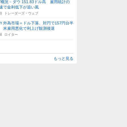
Y概況－ダウ 151.83ドル高 雇用統計の
速で金利低下が追い風
50
トレーダーズ・ウェブ
Ｙ外為市場＝ドル下落、対円で157円台半
 米雇用悪化で利上げ観測後退
48
ロイター
もっと見る