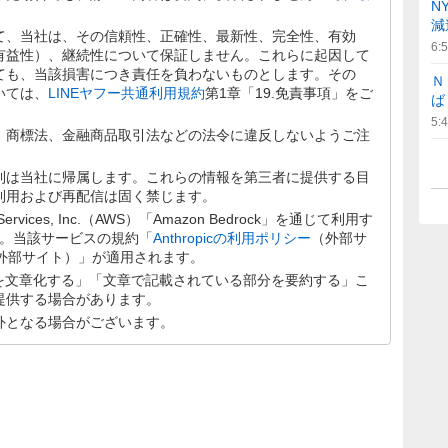
N
減
て、当社は、その信頼性、正確性、最新性、完全性、有効
6:
有益性）、継続性について保証しません。これらに起因して
ても、当該損害につき責任を負わないものとします。その
Ｎ
いては、
LINEヤフー共通利用規約
第1章「19.免責事項」をご
ば
5:
、商標法、金融商品取引法などの法令に違反しないようご注
利は当社に帰属します。これらの情報を第三者に提供する目
利用および再配信は固く禁じます。
rvices, Inc.（AWS）「Amazon Bedrock」を通じて利用す
します。当該サービスの規約「
Anthropicの利用ポリシー
（外部サ
外部サイト）」が適用されます。
分を文章化する」「文章で記載されている部分を要約する」こ
提供する場合があります。
外となる場合がございます。