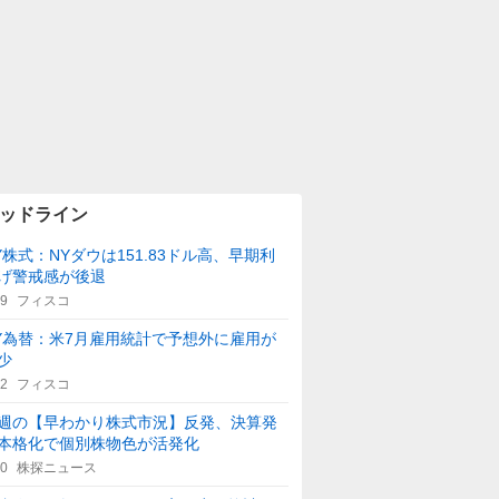
ッドライン
Y株式：NYダウは151.83ドル高、早期利
げ警戒感が後退
29
フィスコ
Y為替：米7月雇用統計で予想外に雇用が
少
42
フィスコ
週の【早わかり株式市況】反発、決算発
本格化で個別株物色が活発化
40
株探ニュース