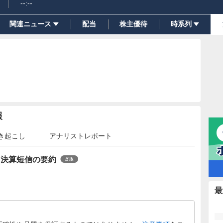
--:--
関連ニュース
配当
株主優待
時系列
報
き起こし
アナリストレポート
）決算短信の要約
最