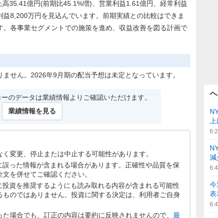
35.41億円(前期比45.1%増)、営業利益1.61億円、経常利益
利益8,200万円を見込んでいます。前期実績との比較はできま
す。各事業セグメントでの施策を進め、収益改善を図る計画で
ません。2026年9月期の配当予想は未定となっています。
ヘ
ローのデータは業績情報よりご確認いただけます。
業績情報を見る
N
上
6:
N
なく変更、停止または中止する可能性があります。
減
文に誤った情報が含まれる場合があります。正確性や品質を保
6:
全文を併せてご確認ください。
今
文に投資を推奨するようにも読み取れる内容が含まれる可能性
表
るものではありません。投資に関する決定は、利用者ご自身
6:
った場合でも、訂正の内容は要約に反映されませんので、
最