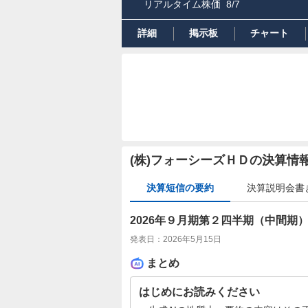
リアルタイム株価
8/7
詳細
掲示板
チャート
(株)フォーシーズＨＤの決算情
決算短信の要約
決算説明会書
2026年９月期第２四半期（中間期
発表日：
2026年5月15日
まとめ
はじめにお読みください