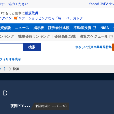
Yahoo! JAPAN
ヘ
金にご協力ください
IDでもっと便利に
新規取得
ログイン
ヤフーショッピングなら「毎日5％」おトク
投資信託
ニュース
掲示板
証券会社比較
不動産投資
NISA
ンキング
株主優待ランキング
優良高配当株
決算スケジュール
検索
やさしい投資
企業発見特集
フォリオを表示
.T】
決算
ＨＤ
---
---
夜間PTS
(
---
)
東証終値比
%