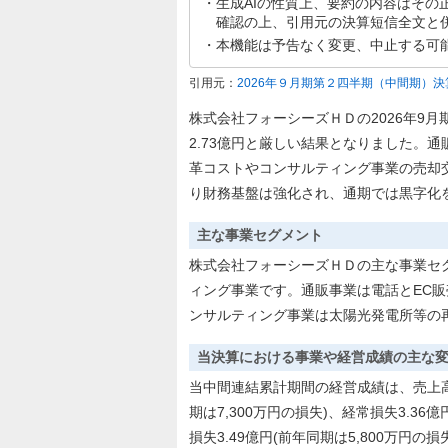
生成AIの性質上、要約の内容はその
確認の上、引用元の決算短信全文と
本機能は予告なく変更、中止する可
引用元：
2026年９月期第２四半期（中間期）決
株式会社フォーシーズＨＤの2026年9月期
2.73億円と厳しい結果となりました。
革コストやコンサルティング事業の売却
り財務基盤は強化され、通期では黒字化
主な事業セグメント
株式会社フォーシーズＨＤの主な事業セ
ィング事業です。通販事業は電話とEC
ンサルティング事業は太陽光発電所等の
当決算における事業や経営成績の主な
当中間連結累計期間の経営成績は、売上高10
期は7,300万円の損失)、経常損失3.36
損失3.49億円(前年同期は5,800万