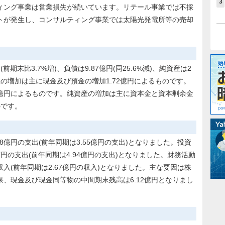
3
ィング事業は営業損失が続いています。リテール事業では不採
トが発生し、コンサルティング事業では太陽光発電所等の売却
期末比3.7%増)、負債は9.87億円(同25.6%減)、純資産は2
。資産の増加は主に現金及び預金の増加1.72億円によるものです。
4億円によるものです。純資産の増加は主に資本金と資本剰余金
のです。
8億円の支出(前年同期は3.55億円の支出)となりました。投資
万円の支出(前年同期は4.94億円の支出)となりました。財務活動
収入(前年同期は2.67億円の収入)となりました。主な要因は株
果、現金及び現金同等物の中間期末残高は6.12億円となりまし