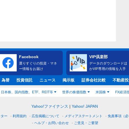
Facebook
VIP倶楽部
選りすぐりの投資・マネ
データのダウンロードほ
ー情報をお届け
かVIP専用の情報を入手
・為替
投資信託
ニュース
掲示板
証券会社比較
不動産投
日本株、国内指数、ETF、REIT等
世界の株価指数
米国株
FX経済
Yahoo!ファイナンス
Yahoo! JAPAN
ンター
利用規約
広告掲載について
メディアステートメント
免責事項（必
ヘルプ・お問い合わせ
ご意見・ご要望