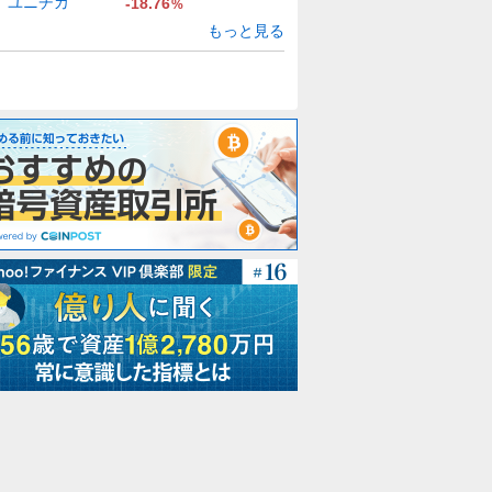
ユニチカ
-18.76
%
もっと見る