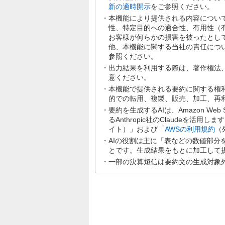
新の適時開示
をご参照ください。
本機能により提供される内容につい
性、特定目的への適合性、有用性（
お客様が何らかの損害を被ったとし
他、本機能に関する当社の責任につ
参照ください。
出力結果を利用する際は、著作権法
意ください。
本機能で提供される要約に関する権
的での転用、複製、販売、加工、再
要約を生成するAIは、Amazon Web Se
るAnthropic社のClaudeを活用
イト）」および「
AWSの利用規約
（
AIの役割は主に「表などの数値部
とです。生成結果をもとに加工して
一部の決算短信は要約文の生成対象