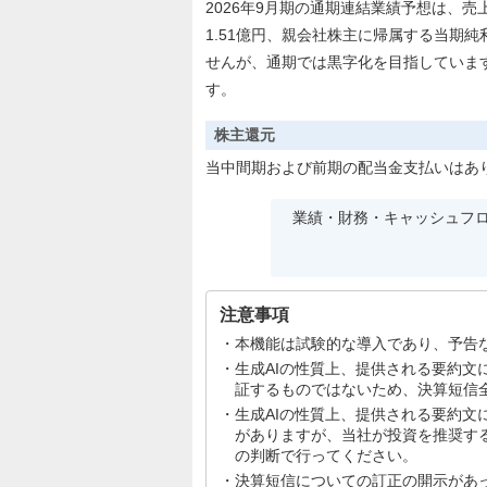
2026年9月期の通期連結業績予想は、売上高
1.51億円、親会社株主に帰属する当期純
せんが、通期では黒字化を目指していま
す。
株主還元
当中間期および前期の配当金支払いはあり
業績・財務・キャッシュフ
注意事項
本機能は試験的な導入であり、予告
生成AIの性質上、提供される要約
証するものではないため、決算短信
生成AIの性質上、提供される要約
がありますが、当社が投資を推奨す
の判断で行ってください。
決算短信についての訂正の開示があ