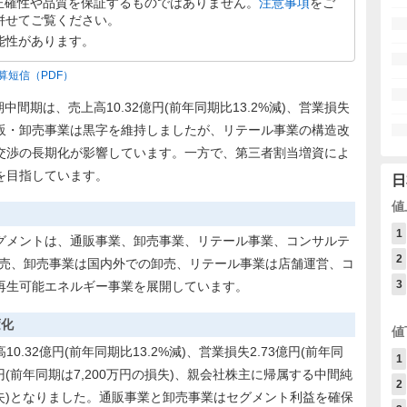
正確性や品質を保証するものではありません。
注意事項
をご
併せてご覧ください。
能性があります。
算短信
（PDF）
中間期は、売上高10.32億円(前年同期比13.2%減)、営業損失
通販・卸売事業は黒字を維持しましたが、リテール事業の構造改
交渉の長期化が影響しています。一方で、第三者割当増資によ
を目指しています。
日
値
1
グメントは、通販事業、卸売事業、リテール事業、コンサルテ
2
販売、卸売事業は国内外での卸売、リテール事業は店舗運営、コ
3
再生可能エネルギー事業を展開しています。
変化
値
.32億円(前年同期比13.2%減)、営業損失2.73億円(前年同
1
億円(前年同期は7,200万円の損失)、親会社株主に帰属する中間純
2
円の損失)となりました。通販事業と卸売事業はセグメント利益を確保