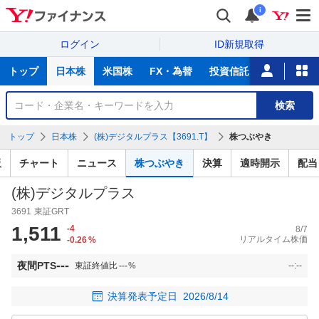
i
ログイン
ID新規取得
主
トップ
日本株
米国株
FX・為替
投資信託
ニュース
な
サ
銘
検索
ー
柄
ビ
を
トップ
日本株
(株)デジタルプラス【3691.T】
株つぶやき
ス
検
索
板
チャート
ニュース
株つぶやき
決算
適時開示
配当
(株)デジタルプラス
3691
東証GRT
1,511
-4
8/7
リアルタイム株価
-0.26
%
---
夜間PTS
東証終値比
---
%
--:--
決算発表予定日
2026/8/14