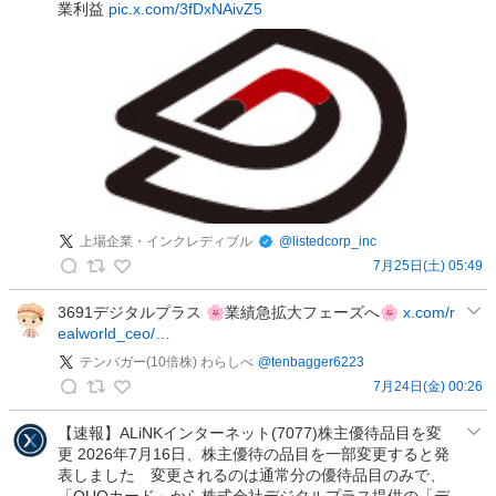
株
業利益
pic.x.com/3fDxNAivZ5
主
優
待
サ
イ
ト
（
c
r
上場企業・インクレディブル
@
listedcorp_inc
o
7月25日(土) 05:49
s
上
s
場
3691デジタルプラス 🌸業績急拡大フェーズへ🌸
x.com/r
c
ealworld_ceo/…
企
a
業
テンバガー(10倍株) わらしべ
@
tenbagger6223
l
・
7月24日(金) 00:26
c
テ
イ
）
ン
ン
【速報】ALiNKインターネット(7077)株主優待品目を変
の
更 2026年7月16日、株主優待の品目を一部変更すると発
バ
ク
投
表しました 変更されるのは通常分の優待品目のみで、
ガ
レ
稿
「QUOカード」から株式会社デジタルプラス提供の「デ