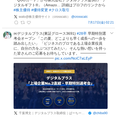
ー
デ
ジタルギフト®」（Amazo… 詳細はプロフのリンクから
(
ィ
#株主優待
#優待変更
#クロス取引
1
ブ
wato@株主優待サイト（crosscalc）
@
crosscalc
0
ル
7月17日(金) 02:21
倍
の
w
株
投
a
㈱デジタルプラス(東証グロース3691)
#28卒
早期特別選
)
稿
考会オープン 「この夏、どこよりも早く成長への一歩を
t
わ
踏み出したい」 「ビジネスのプロである上場企業役員
o
ら
に、自分の力をぶつけてみたい」 そんな熱い想いを持っ
@
た皆さんのご応募をお待ちしています。 ━━━━━━━
し
株
━━━━━━━━━━━
pic.x.com/NciC7aLEyP
べ
主
の
優
投
待
稿
サ
イ
ト
（
c
r
千葉博文｜デジタルプラス取締役｜ばーちーです
@
chiba90
o