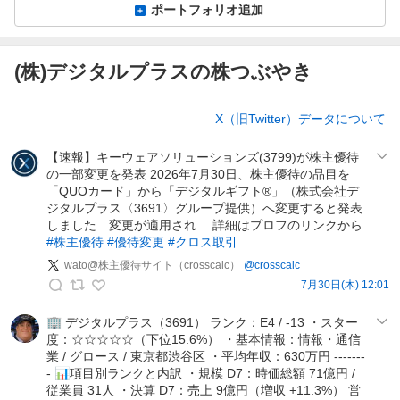
ポートフォリオ追加
(株)デジタルプラスの株つぶやき
株
X（旧Twitter）データについて
つ
ぶ
【速報】キーウェアソリューションズ(3799)が株主優待
や
の一部変更を発表 2026年7月30日、株主優待の品目を
き
「QUOカード」から「デジタルギフト®」（株式会社デ
ジタルプラス〈3691〉グループ提供）へ変更すると発表
しました 変更が適用され… 詳細はプロフのリンクから
#株主優待
#優待変更
#クロス取引
wato@株主優待サイト（crosscalc）
@
crosscalc
7月30日(木) 12:01
w
a
🏢 デジタルプラス（3691） ランク：E4 / -13 ・スター
度：☆☆☆☆☆（下位15.6%） ・基本情報：情報・通信
t
業 / グロース / 東京都渋谷区 ・平均年収：630万円 -------
o
- 📊項目別ランクと内訳 ・規模 D7：時価総額 71億円 /
@
従業員 31人 ・決算 D7：売上 9億円（増収 +11.3%） 営