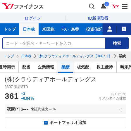
i
ログイン
ID新規取得
主
トップ
日本株
米国株
FX・為替
投資信託
ニュース
な
サ
銘
検索
ー
柄
ビ
を
トップ
日本株
(株)クラウディアホールディングス【3607.T】
業績
ス
検
索
適時開示
配当
企業情報
業績
板気配
株主優待
時系
(株)クラウディアホールディングス
3607
東証STD
361
+3
8/7 15:30
リアルタイム株価
+0.84
%
---
夜間PTS
東証終値比
---
%
--:--
ポートフォリオ追加