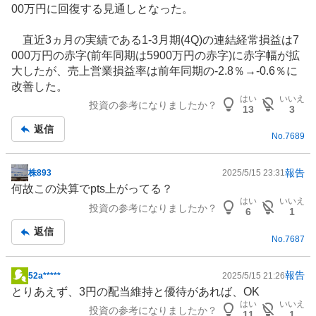
00万円に回復する見通しとなった。
事
直近3ヵ月の実績である1-3月期(4Q)の連結経常損益は7
000万円の赤字(前年同期は5900万円の赤字)に赤字幅が拡
大したが、売上営業損益率は前年同期の-2.8％→-0.6％に
改善した。
はい
いいえ
投資の参考になりましたか？
13
3
返信
No.
7689
報告
株893
2025/5/15 23:31
掲
何故この決算でpts上がってる？
示
はい
いいえ
投資の参考になりましたか？
板
6
1
記
返信
No.
7687
事
報告
52a*****
2025/5/15 21:26
掲
とりあえず、3円の配当維持と優待があれば、OK
示
はい
いいえ
投資の参考になりましたか？
板
11
1