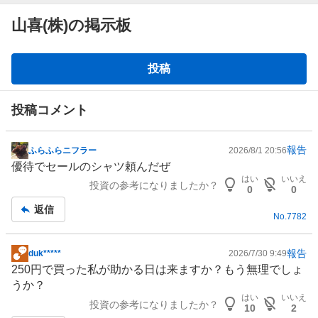
山喜(株)の掲示板
掲
投稿
示
板
投稿コメント
報告
ふらふらニフラー
2026/8/1 20:56
掲
優待でセールのシャツ頼んだぜ
示
はい
いいえ
投資の参考になりましたか？
板
0
0
記
返信
No.
7782
事
報告
duk*****
2026/7/30 9:49
掲
250円で買った私が助かる日は来ますか？もう無理でしょ
示
うか？
板
はい
いいえ
投資の参考になりましたか？
記
10
2