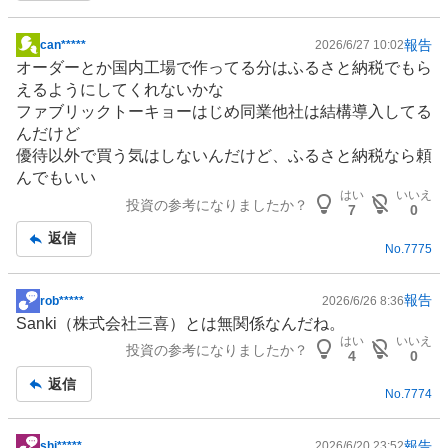
報告
can*****
2026/6/27 10:02
掲
オーダーとか国内工場で作ってる分は
ふるさと納税
でもら
示
えるようにしてくれないかな
板
ファブリックトーキョーはじめ同業他社は結構導入してる
記
んだけど
事
優待以外で買う気はしないんだけど、ふるさと納税なら頼
んでもいい
はい
いいえ
投資の参考になりましたか？
7
0
返信
No.
7775
報告
rob*****
2026/6/26 8:36
掲
Sanki（株式会社三喜）とは無関係なんだね。
示
はい
いいえ
投資の参考になりましたか？
板
4
0
記
返信
No.
7774
事
報告
shi*****
2026/6/20 23:52