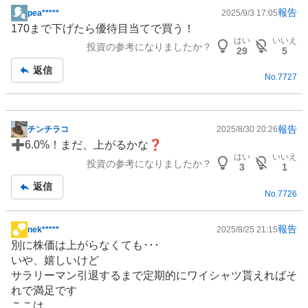
報告
pea*****
2025/9/3 17:05
掲
170まで下げたら優待目当てで買う！
示
はい
いいえ
投資の参考になりましたか？
板
29
5
記
返信
No.
7727
事
報告
チンチラコ
2025/8/30 20:26
掲
➕6.0%！まだ、上がるかな❓
示
はい
いいえ
投資の参考になりましたか？
板
3
1
記
返信
No.
7726
事
報告
nek*****
2025/8/25 21:15
掲
別に株価は上がらなくても･･･
示
いや、嬉しいけど
板
サラリーマン引退するまで定期的にワイシャツ貰えればそ
記
れで満足です
事
ここは