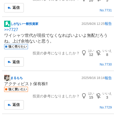
20
5
返信
No.
7731
報告
しがない一般投資家
2025/9/26 12:25
掲
>>
7727
示
ワイシャツ世代が現役でなくなればいよいよ無配だろう
板
ね。上げ余地ないと思う。
記
強く売りたい
事
はい
いいえ
投資の参考になりましたか？
12
8
返信
No.
7730
報告
まるもち
2025/9/16 18:14
掲
アクティビスト保有株‼️
示
強く買いたい
板
はい
いいえ
投資の参考になりましたか？
記
15
3
事
返信
No.
7729