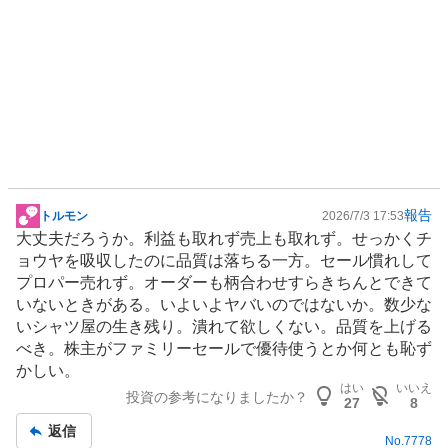
報告
トルモン
2026/7/3 17:53
掲
大丈夫だろうか。利益も取れず売上も取れず。せっかくチ
示
ョウヤを吸収したのに品質は落ちる一方。セール慣れして
板
プロパー売れず。オーダーも柄合わせすらきちんとできて
記
いないときがある。いよいよヤバいのではないか。数少な
事
いシャツ屋の生き残り。潰れて欲しくない。品質を上げる
べき。株主がファミリーセールで優待使うとか何とも恥ず
かしい。
はい
いいえ
投資の参考になりましたか？
27
8
返信
No.
7778