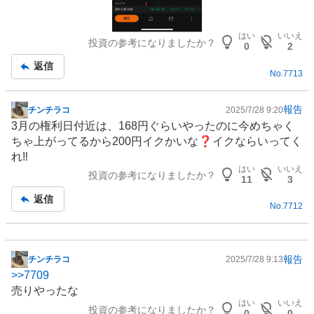
はい
いいえ
投資の参考になりましたか？
0
2
返信
No.
7713
報告
チンチラコ
2025/7/28 9:20
掲
3月の権利日付近は、168円ぐらいやったのに今めちゃく
示
ちゃ上がってるから200円イクかいな❓イクならいってく
板
れ‼️
記
はい
いいえ
投資の参考になりましたか？
事
11
3
返信
No.
7712
報告
チンチラコ
2025/7/28 9:13
掲
>>
7709
示
売りやったな
板
はい
いいえ
投資の参考になりましたか？
記
0
0