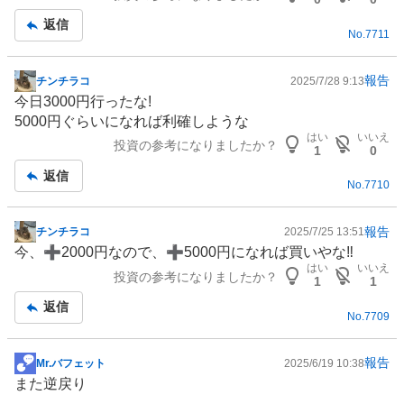
事
返信
No.
7711
報告
チンチラコ
2025/7/28 9:13
掲
今日3000円行ったな!
示
5000円ぐらいになれば利確しような
板
はい
いいえ
投資の参考になりましたか？
記
1
0
事
返信
No.
7710
報告
チンチラコ
2025/7/25 13:51
掲
今、➕2000円なので、➕5000円になれば買いやな‼️
示
はい
いいえ
投資の参考になりましたか？
板
1
1
記
返信
No.
7709
事
報告
Mr.バフェット
2025/6/19 10:38
掲
また逆戻り
示