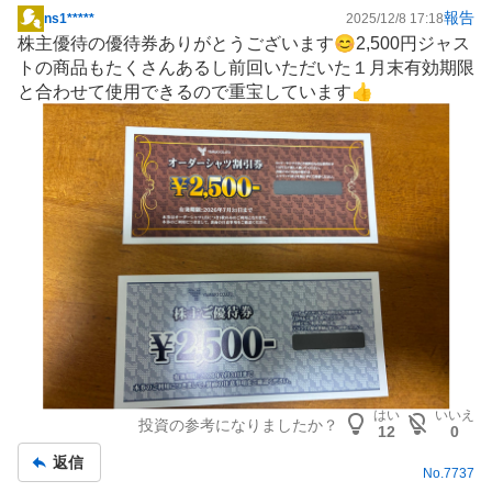
報告
ns1*****
2025/12/8 17:18
掲
株主優待
の優待券ありがとうございます😊2,500円ジャス
示
トの商品もたくさんあるし前回いただいた１月末有効期限
板
と合わせて使用できるので重宝しています👍
記
事
はい
いいえ
投資の参考になりましたか？
12
0
返信
No.
7737