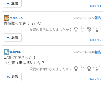
事
返信
No.
7781
報告
ボコニャン
2026/7/17 13:22
掲
優待取ってみようかな
示
はい
いいえ
投資の参考になりましたか？
板
2
0
記
返信
No.
7780
事
報告
遊喜円楽
2026/7/16 13:40
掲
173円で刺さった！
示
もう買う事は無いかな？
板
はい
いいえ
投資の参考になりましたか？
記
5
2
事
返信
No.
7779