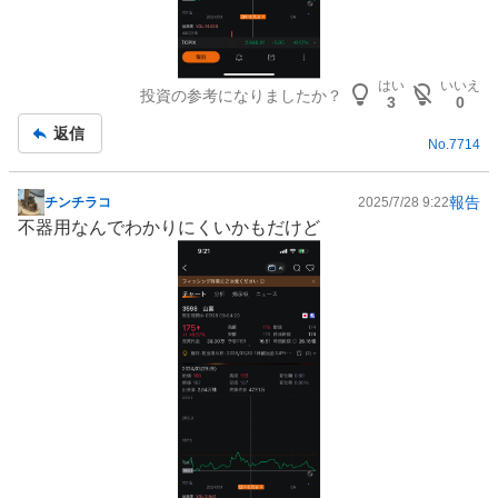
はい
いいえ
投資の参考になりましたか？
3
0
返信
No.
7714
報告
チンチラコ
2025/7/28 9:22
掲
不器用なんでわかりにくいかもだけど
示
板
記
事