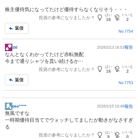
株主優待
気になってたけど優待すらなくなりそう・・・
はい
いいえ
投資の参考になりましたか？
16
2
返信
No.
7754
報告
zld
2026/2/13 16:53
掲
なんとなくわかってたけど赤転無配
示
今まで通りシャツを貰い続けるか‥
板
はい
いいえ
投資の参考になりましたか？
記
16
2
事
返信
No.
7753
報告
pea*****
2026/1/15 10:48
掲
無風ですな
示
一時期優待目当てでウォッチしてましたが動きがなさすぎ
板
る
記
はい
いいえ
投資の参考になりましたか？
事
9
0