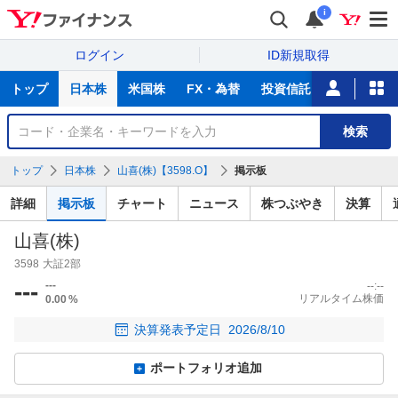
i
ログイン
ID新規取得
主
トップ
日本株
米国株
FX・為替
投資信託
ニュース
な
サ
銘
検索
ー
柄
ビ
を
トップ
日本株
山喜(株)【3598.O】
掲示板
ス
検
索
詳細
掲示板
チャート
ニュース
株つぶやき
決算
山喜(株)
3598
大証2部
---
---
--:--
リアルタイム株価
0.00
%
決算発表予定日
2026/8/10
ポートフォリオ追加