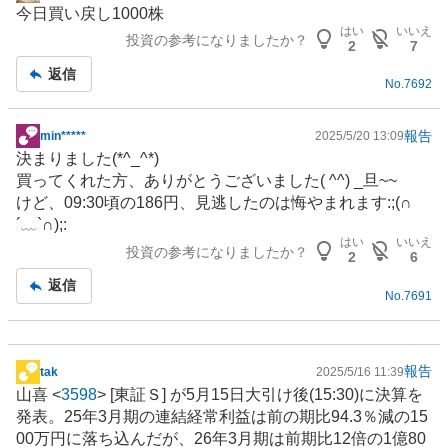
今日買い戻し1000株
示
はい
いいえ
投資の参考になりましたか？
板
2
7
記
返信
No.
7692
事
報告
min*****
2025/5/20 13:09
掲
決まりました(*^_^*)
示
買ってくれた方、ありがとうございました( ^^) _旦~~
板
けど、09:30頃の186円、見逃したのは悔やまれます:;(∩
記
´﹏`∩);:
事
はい
いいえ
投資の参考になりましたか？
2
6
返信
No.
7691
報告
tak
2025/5/16 11:39
掲
山喜 <
3598
> [東証Ｓ] が5月15日大引け後(15:30)に決算を
示
発表。25年3月期の連結経常利益は前の期比94.3％減の15
板
00万円に落ち込んだが、26年3月期は前期比12倍の1億80
記