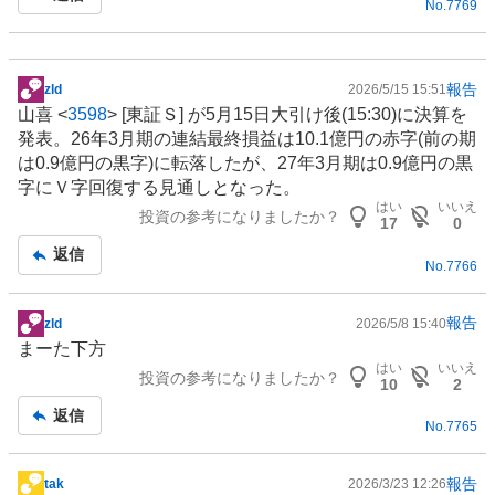
No.
7769
報告
zld
2026/5/15 15:51
掲
山喜 <
3598
> [東証Ｓ] が5月15日大引け後(15:30)に決算を
示
発表。26年3月期の連結最終損益は10.1億円の赤字(前の期
板
は0.9億円の黒字)に転落したが、27年3月期は0.9億円の黒
記
字にＶ字回復する見通しとなった。
事
はい
いいえ
投資の参考になりましたか？
17
0
返信
No.
7766
報告
zld
2026/5/8 15:40
掲
まーた下方
示
はい
いいえ
投資の参考になりましたか？
板
10
2
記
返信
No.
7765
事
報告
tak
2026/3/23 12:26
掲