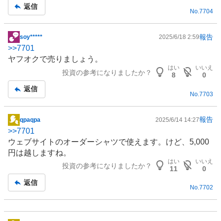
事
返信
No.
7704
報告
soy*****
2025/6/18 2:59
掲
>>
7701
示
ヤフオクで売りましょう。
板
はい
いいえ
投資の参考になりましたか？
記
8
0
事
返信
No.
7703
報告
qpaqpa
2025/6/14 14:27
掲
>>
7701
示
ウェブサイトのオーダーシャツで使えます。けど、5,000
板
円は越しますね。
記
はい
いいえ
投資の参考になりましたか？
事
11
0
返信
No.
7702