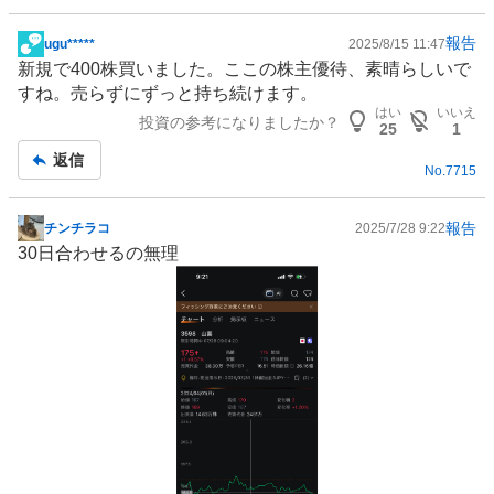
報告
ugu*****
2025/8/15 11:47
掲
新規で400株買いました。ここの
株主優待
、素晴らしいで
示
すね。売らずにずっと持ち続けます。
板
はい
いいえ
投資の参考になりましたか？
記
25
1
事
返信
No.
7715
報告
チンチラコ
2025/7/28 9:22
掲
30日合わせるの無理
示
板
記
事