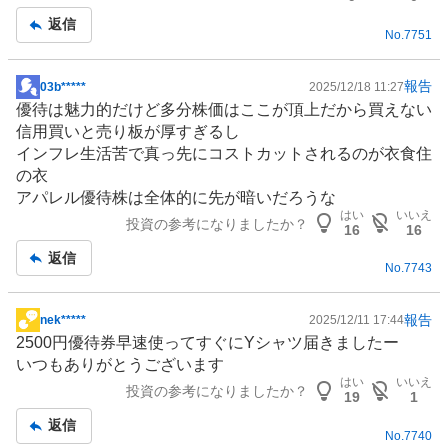
返信
No.
7751
報告
03b*****
2025/12/18 11:27
掲
優待は魅力的だけど多分株価はここが頂上だから買えない
示
信用買いと売り板が厚すぎるし
板
インフレ生活苦で真っ先にコストカットされるのが衣食住
記
の衣
事
アパレル
優待株は全体的に先が暗いだろうな
はい
いいえ
投資の参考になりましたか？
16
16
返信
No.
7743
報告
nek*****
2025/12/11 17:44
掲
2500円優待券早速使ってすぐにYシャツ届きましたー
示
いつもありがとうございます
板
はい
いいえ
投資の参考になりましたか？
記
19
1
事
返信
No.
7740