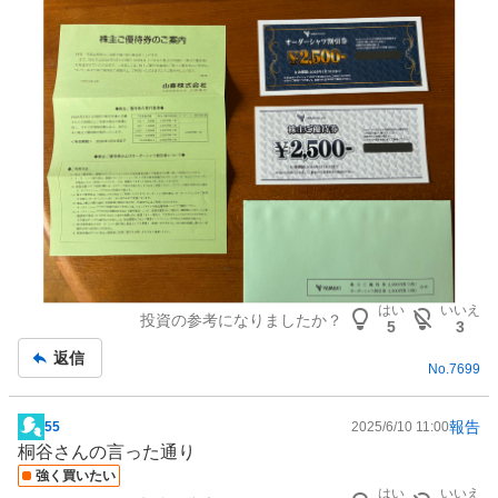
記
事
はい
いいえ
投資の参考になりましたか？
5
3
返信
No.
7699
報告
55
2025/6/10 11:00
掲
桐谷さんの言った通り
示
強く買いたい
板
はい
いいえ