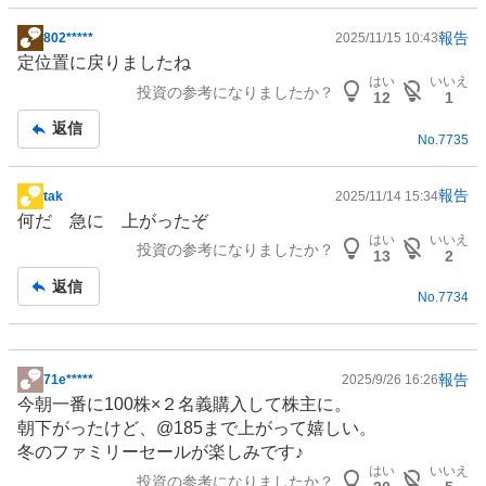
報告
802*****
2025/11/15 10:43
掲
定位置に戻りましたね
示
はい
いいえ
投資の参考になりましたか？
板
12
1
記
返信
No.
7735
事
報告
tak
2025/11/14 15:34
掲
何だ 急に 上がったぞ
示
はい
いいえ
投資の参考になりましたか？
板
13
2
記
返信
No.
7734
事
報告
71e*****
2025/9/26 16:26
掲
今朝一番に100株×２名義購入して株主に。
示
朝下がったけど、@185まで上がって嬉しい。
板
冬のファミリーセールが楽しみです♪
記
はい
いいえ
投資の参考になりましたか？
事