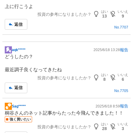
板
上に行こうよ
記
はい
いいえ
投資の参考になりましたか？
事
13
9
返信
No.
7707
報告
aqk*****
2025/6/18 13:28
掲
どうしたの？
示
板
最近調子良くなってきたね
記
はい
いいえ
投資の参考になりましたか？
事
8
6
返信
No.
7705
報告
Sag*****
2025/6/18 8:59
掲
桐谷さんのネット記事からたった今飛んできました！！
示
強く買いたい
板
はい
いいえ
投資の参考になりましたか？
記
28
3