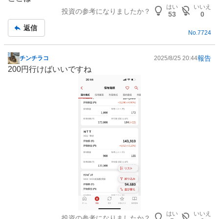
はい
いいえ
投資の参考になりましたか？
53
0
返信
No.
7724
報告
チンチラコ
2025/8/25 20:44
掲
200円行けばいいですね
示
板
記
事
はい
いいえ
投資の参考になりましたか？