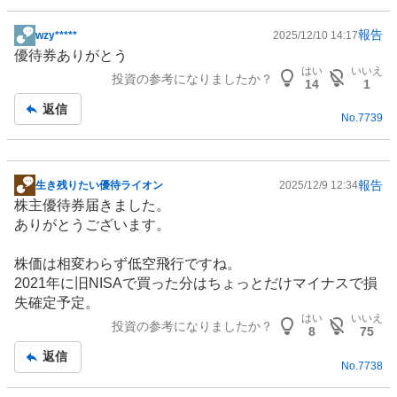
報告
wzy*****
2025/12/10 14:17
掲
優待券ありがとう
示
はい
いいえ
投資の参考になりましたか？
板
14
1
記
返信
No.
7739
事
報告
生き残りたい優待ライオン
2025/12/9 12:34
掲
株主優待
券届きました。
示
ありがとうございます。
板
記
株価は相変わらず低空飛行ですね。
事
2021年に旧
NISA
で買った分はちょっとだけマイナスで損
失確定予定。
はい
いいえ
投資の参考になりましたか？
8
75
返信
No.
7738