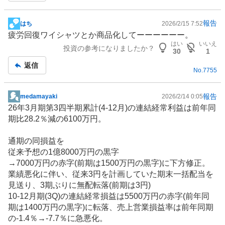
報告
はち
2026/2/15 7:52
掲
疲労回復ワイシャツとか商品化してーーーーーー。
示
はい
いいえ
投資の参考になりましたか？
板
30
1
記
返信
No.
7755
事
報告
medamayaki
2026/2/14 0:05
掲
26年3月期第3四半期累計(4-12月)の連結経常利益は前年同
示
期比28.2％減の6100万円。
板
記
通期の同損益を
事
従来予想の1億8000万円の黒字
→7000万円の赤字(前期は1500万円の黒字)に下方修正。
業績悪化に伴い、従来3円を計画していた期末一括配当を
見送り、3期ぶりに無配転落(前期は3円)
10-12月期(3Q)の連結経常損益は5500万円の赤字(前年同
期は1400万円の黒字)に転落、売上営業損益率は前年同期
の-1.4％→-7.7％に急悪化。