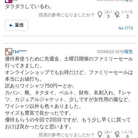
掲
ダラダラしているわ。
示
はい
いいえ
投資の参考になりましたか？
板
3
3
記
返信
No.
7773
事
報告
71e*****
2026/6/18 10:50
掲
優待券使うために先週金、土曜日開催のファミリーセール
示
行ってきました。
板
オンラインショップでもお得だけど、ファミリーセールは
記
本当にお値打ち。
事
訳ありワイシャツ750円〜とか。
カバン、
靴
、ネクタイ、ベルト、財布、名刺入れ、Tシャ
ツ、カジュアルジャケット、少しですが女性用の服など、
ワイシャツ以外も色々ありました。
サイズも豊富で良かったです。
優待もらうの今回で2回目ですが、もう少し早くに買って
おけば良かったなと思います。
はい
いいえ
投資の参考になりましたか？
6
0