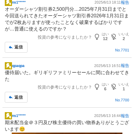
報告
ns1*****
2025/6/13 18:11
掲
オーダーシャツ割引券2,500円分…2025年7月31日までと
示
今回送られてきたオーダーシャツ割引券2026年1月31日ま
板
でが2枚ありますが使ったことなく破棄するばかりです
記
が…普通に使えるのですか？
事
はい
いいえ
投資の参考になりましたか？
12
2
返信
No.
7701
報告
qpaqpa
2025/6/13 16:51
掲
優待届いた。ギリギリファミリーセールに間に合わせてき
示
た
板
はい
いいえ
投資の参考になりましたか？
記
6
1
事
返信
No.
7700
報告
ns1*****
2025/6/13 16:44
掲
期末配当金＠３円及び株主優待の買い物券ありがとうござ
示
います😊
板