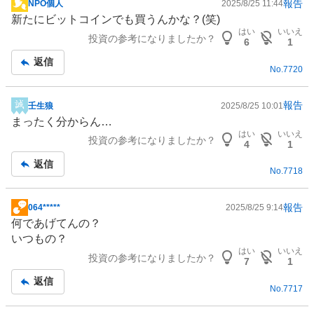
報告
NPO個人
2025/8/25 11:44
掲
新たにビットコインでも買うんかな？(笑)
示
はい
いいえ
投資の参考になりましたか？
板
6
1
記
返信
No.
7720
事
報告
壬生狼
2025/8/25 10:01
掲
まったく分からん…
示
はい
いいえ
投資の参考になりましたか？
板
4
1
記
返信
No.
7718
事
報告
064*****
2025/8/25 9:14
掲
何であげてんの？
示
いつもの？
板
はい
いいえ
投資の参考になりましたか？
記
7
1
事
返信
No.
7717