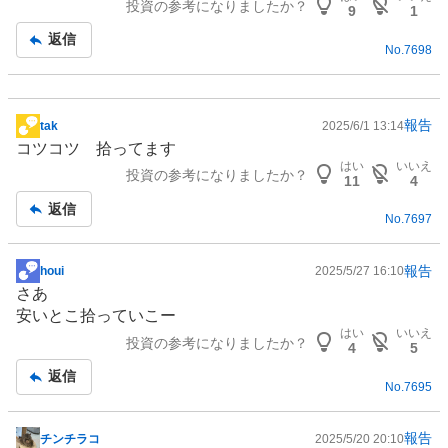
投資の参考になりましたか？
記
9
1
事
返信
No.
7698
報告
tak
2025/6/1 13:14
掲
コツコツ 拾ってます
示
はい
いいえ
投資の参考になりましたか？
板
11
4
記
返信
No.
7697
事
報告
houi
2025/5/27 16:10
掲
さあ
示
安いとこ拾っていこー
板
はい
いいえ
投資の参考になりましたか？
記
4
5
事
返信
No.
7695
報告
チンチラコ
2025/5/20 20:10
掲