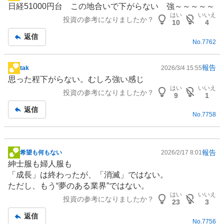
日経51000円台 この地合いで下がらない 強～～～～～
示
はい
いいえ
投資の参考になりましたか？
板
10
4
記
返信
No.
7762
事
報告
tak
2026/3/4 15:55
掲
思った程下がらない。むしろ強い感じ
示
はい
いいえ
投資の参考になりましたか？
板
9
1
記
返信
No.
7758
事
報告
希望も何もない
2026/2/17 8:01
掲
紳士服も婦人服も
示
「成長」は終わったが、「消滅」ではない。
板
ただし、もう“夢のある業界”ではない。
記
はい
いいえ
投資の参考になりましたか？
事
23
3
返信
No.
7756