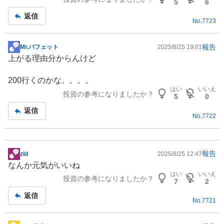
5
6
返信
No.
7723
報告
Mr.バフェット
2025/8/25 19:01
掲
上がる理由分からんけど
示
板
200行くのかな。。。。
記
はい
いいえ
投資の参考になりましたか？
事
5
0
返信
No.
7722
報告
zld
2025/8/25 12:47
掲
なんか元気がいいね
示
はい
いいえ
投資の参考になりましたか？
板
7
2
記
返信
No.
7721
事