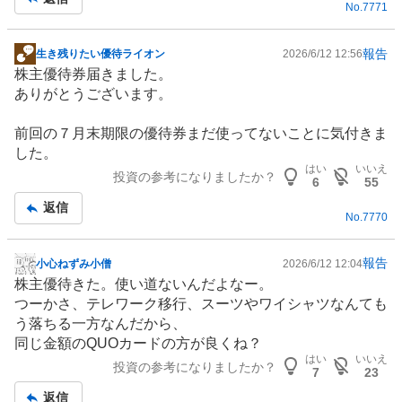
No.
7771
報告
生き残りたい優待ライオン
2026/6/12 12:56
掲
株主優待
券届きました。
示
ありがとうございます。
板
記
前回の７月末期限の優待券まだ使ってないことに気付きま
事
した。
はい
いいえ
投資の参考になりましたか？
6
55
返信
No.
7770
報告
小心ねずみ小僧
2026/6/12 12:04
掲
株主優待
きた。使い道ないんだよなー。
示
つーかさ、
テレワーク
移行、スーツやワイシャツなんても
板
う落ちる一方なんだから、
記
同じ金額のQUOカードの方が良くね？
事
はい
いいえ
投資の参考になりましたか？
7
23
返信