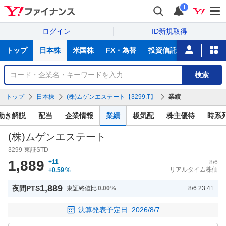
i
ログイン
ID新規取得
主
トップ
日本株
米国株
FX・為替
投資信託
ニュース
な
サ
銘
検索
ー
柄
ビ
を
トップ
日本株
(株)ムゲンエステート【3299.T】
業績
ス
検
索
値動き解説
配当
企業情報
業績
板気配
株主優待
時系
(株)ムゲンエステート
3299
東証STD
1,889
+11
8/6
リアルタイム株価
+0.59
%
1,889
夜間PTS
東証終値比
0.00
%
8/6 23:41
決算発表予定日
2026/8/7