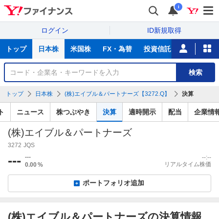
i
ログイン
ID新規取得
主
トップ
日本株
米国株
FX・為替
投資信託
ニュース
な
サ
銘
検索
ー
柄
ビ
を
トップ
日本株
(株)エイブル＆パートナーズ【3272.Q】
決算
ス
検
索
ト
ニュース
株つぶやき
決算
適時開示
配当
企業情
(株)エイブル＆パートナーズ
3272
JQS
---
---
--:--
リアルタイム株価
0.00
%
ポートフォリオ追加
(株)エイブル＆パートナーズの決算情報